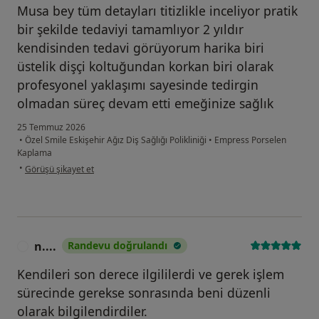
Musa bey tüm detayları titizlikle inceliyor pratik
bir şekilde tedaviyi tamamlıyor 2 yıldır
kendisinden tedavi görüyorum harika biri
üstelik dişçi koltuğundan korkan biri olarak
profesyonel yaklaşımı sayesinde tedirgin
olmadan süreç devam etti emeğinize sağlık
25 Temmuz 2026
•
Özel Smile Eskişehir Ağız Diş Sağlığı Polikliniği
•
Empress Porselen
Kaplama
kullanıcının görüşüne göre bu...
•
Görüşü şikayet et
n....
Randevu doğrulandı
N
Kendileri son derece ilgililerdi ve gerek işlem
sürecinde gerekse sonrasında beni düzenli
olarak bilgilendirdiler.