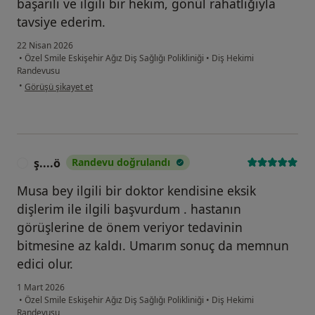
başarılı ve ilgili bir hekim, gönül rahatlığıyla
tavsiye ederim.
22 Nisan 2026
•
Özel Smile Eskişehir Ağız Diş Sağlığı Polikliniği
•
Diş Hekimi
Randevusu
kullanıcının görüşüne göre r.....
•
Görüşü şikayet et
ş....ö
Randevu doğrulandı
Ş
Musa bey ilgili bir doktor kendisine eksik
dişlerim ile ilgili başvurdum . hastanın
görüşlerine de önem veriyor tedavinin
bitmesine az kaldı. Umarım sonuç da memnun
edici olur.
1 Mart 2026
•
Özel Smile Eskişehir Ağız Diş Sağlığı Polikliniği
•
Diş Hekimi
Randevusu