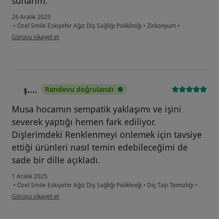
sunarım.
26 Aralık 2025
•
Özel Smile Eskişehir Ağız Diş Sağlığı Polikliniği
•
Zirkonyum
•
kullanıcının görüşüne göre el...
Görüşü şikayet et
ş....
Randevu doğrulandı
Ş
Musa hocamın sempatik yaklaşımı ve işini
severek yaptığı hemen fark ediliyor.
Dişlerimdeki Renklenmeyi önlemek için tavsiye
ettiği ürünleri nasıl temin edebileceğimi de
sade bir dille açıkladı.
1 Aralık 2025
•
Özel Smile Eskişehir Ağız Diş Sağlığı Polikliniği
•
Diş Taşı Temizliği
•
kullanıcının görüşüne göre ş....
Görüşü şikayet et