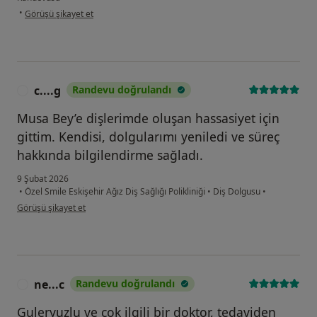
kullanıcının görüşüne göre ş....ö
•
Görüşü şikayet et
c....g
Randevu doğrulandı
C
Musa Bey’e dişlerimde oluşan hassasiyet için
gittim. Kendisi, dolgularımı yeniledi ve süreç
hakkında bilgilendirme sağladı.
9 Şubat 2026
•
Özel Smile Eskişehir Ağız Diş Sağlığı Polikliniği
•
Diş Dolgusu
•
kullanıcının görüşüne göre c....g
Görüşü şikayet et
ne...c
Randevu doğrulandı
N
Guleryuzlu ve çok ilgili bir doktor, tedaviden