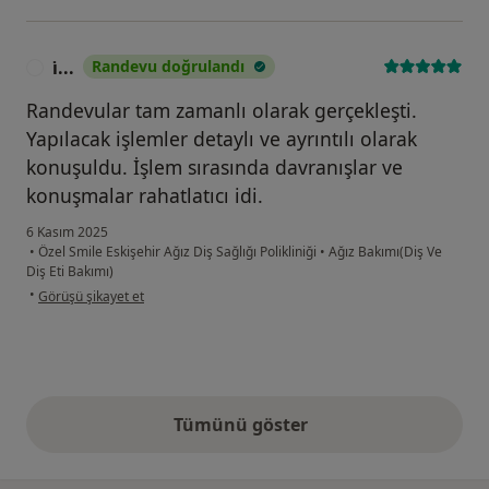
i̇...
Randevu doğrulandı
I
Randevular tam zamanlı olarak gerçekleşti.
Yapılacak işlemler detaylı ve ayrıntılı olarak
konuşuldu. İşlem sırasında davranışlar ve
konuşmalar rahatlatıcı idi.
6 Kasım 2025
•
Özel Smile Eskişehir Ağız Diş Sağlığı Polikliniği
•
Ağız Bakımı(Diş Ve
Diş Eti Bakımı)
kullanıcının görüşüne göre i̇...
•
Görüşü şikayet et
Tümünü göster
yukarıdaki görüşler