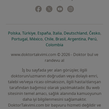
Facebook
yeni bir sekmede açılır
Twitter
yeni bir sekmede açılır
Youtube
yeni bir sekmede açılır
Instagram
yeni bir sekmede aç
yeni bir sekmede açılır
yeni bir sekmede açılır
yeni bir sekmede açılır
yeni bir sekmede açılır
yeni bir sek
yeni 
Polska
,
Türkiye
,
España
,
Italia
,
Deutschland
,
Česko
,
yeni bir sekmede açılır
yeni bir sekmede açılır
yeni bir sekmede açılır
yeni bir sekmede açılır
yeni bir sekm
yeni bi
Portugal
,
México
,
Chile
,
Brasil
,
Argentina
,
Perú
,
yeni bir sekmede açılır
Colombia
www.doktortakvimi.com © 2026 - Doktor bul ve
randevu al
İş bu sayfada yer alan görüşler, ilgili
doktorun/uzmanın doğrudan veya dolaylı emri,
talebi ve/veya ricası olmaksızın, ilgili hasta/danışan
tarafından bağımsız olarak yazılmaktadır. Bu web
sitesinin temel amacı, sağlık alanında kamuoyunun
daha iyi bilgilenmesini sağlamaktır.
DoktorTakvimi.com bir başvuru hizmeti değildir ve