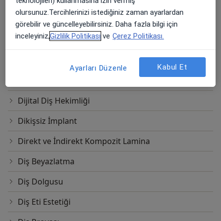
teknolojileri) kullanmasına izin vermiş
olursunuz.Tercihlerinizi istediğiniz zaman ayarlardan
Deflex Protezler
görebilir ve güncelleyebilirsiniz. Daha fazla bilgi için
inceleyiniz,
Gizlilik Politikası
ve
Çerez Politikası.
Dental Anestezi
Dental X-Ray
Kabul Et
Ayarları Düzenle
Diastema Kapama
Dijital Diş Hekimliği
Dikişsiz İmplant
Direkt ve İndirekt Kompozit Lamina
Diş Beyazlatma
Diş Dolgusu
Diş Eti Estetiği