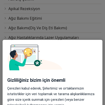
Apikal Rezeksiyon
Ağız Bakımı Eğitimi
Ağız Bakımı(Diş Ve Diş Eti Bakımı)
Ağız Hastalıklarında Lazer Uygulamaları
Bilgisayar Destekli Diş Tasarımı
Bonding
Botoks
Bruksizm Tedavisi
Gizliliğiniz bizim için önemli
Cep Derinliği Azaltma
Çerezleri kabul ederek, Şirketimiz ve ortaklarımızın
istatistikler için veri toplamak ve tarama alışkanlıklarınıza
Cerrahi İmplant
göre size içerik sunmak için çerezleri (veya benzer
CGF (Concentrated Growth Factor) Uygulaması