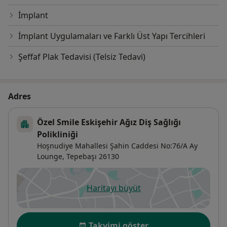
İmplant
İmplant Uygulamaları ve Farklı Üst Yapı Tercihleri
Şeffaf Plak Tedavisi (Telsiz Tedavi)
Adres
Özel Smile Eskişehir Ağız Diş Sağlığı
Polikliniği
Hoşnudiye Mahallesi Şahin Caddesi No:76/A Ay
Lounge,
Tepebaşı
26130
Haritayı büyüt
yeni bir sekmede açılır
Uygunluk
Takvimi göster