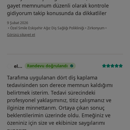
gayet memnunum düzenli olarak kontrole
gidiyorum takip konusunda da dikkatliler
9 Şubat 2026
•
Özel Smile Eskişehir Ağız Diş Sağlığı Polikliniği
•
Zirkonyum
•
kullanıcının görüşüne göre ne...c
Görüşü şikayet et
el...
Randevu doğrulandı
E
Tarafıma uygulanan dört diş kaplama
tedavisinden son derece memnun kaldığımı
belirtmek isterim. Tedavi sürecindeki
profesyonel yaklaşımınız, titiz çalışmanız ve
ilginize minnettarım. Ortaya çıkan sonuç
beklentilerimin üzerinde oldu. Emeğiniz ve
özeniniz için size ve ekibinize saygılarımı