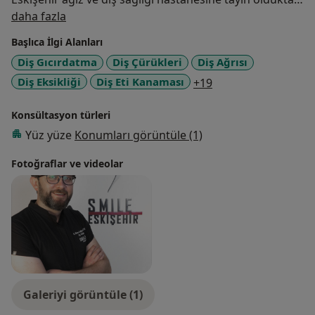
Hakkımda
sonra 2021 yılına kadar görevime burda devam
daha fazla
ettim.2021 yılında Smile Eskişehir ağız ve diş sağlığı
Başlıca İlgi Alanları
polikliniğine görevime devam ediyorum.
Diş Gıcırdatma
Diş Çürükleri
Diş Ağrısı
a11y_sr_more_dise
Diş Eksikliği
Diş Eti Kanaması
+19
Konsültasyon türleri
Yüz yüze
Konumları görüntüle (1)
Fotoğraflar ve videolar
Galeriyi görüntüle (1)