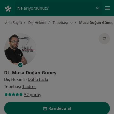
An
Ne arıyorsunuz?
Ana Sayfa
Diş Hekimi
Tepebaşı
Musa Doğan Güneş
Şehir değiştir
Dt.
Musa Doğan Güneş
uzmanliklar hakkinda
Diş Hekimi
·
Daha fazla
Tepebaşı
1 adres
52 görüş
Randevu al