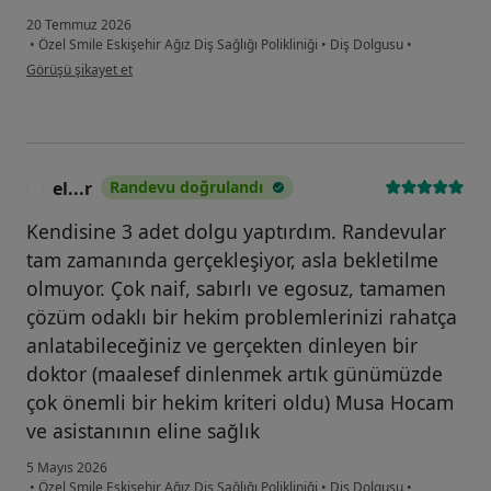
20 Temmuz 2026
•
Özel Smile Eskişehir Ağız Diş Sağlığı Polikliniği
•
Diş Dolgusu
•
kullanıcının görüşüne göre n....
Görüşü şikayet et
el...r
Randevu doğrulandı
E
Kendisine 3 adet dolgu yaptırdım. Randevular
tam zamanında gerçekleşiyor, asla bekletilme
olmuyor. Çok naif, sabırlı ve egosuz, tamamen
çözüm odaklı bir hekim problemlerinizi rahatça
anlatabileceğiniz ve gerçekten dinleyen bir
doktor (maalesef dinlenmek artık günümüzde
çok önemli bir hekim kriteri oldu) Musa Hocam
ve asistanının eline sağlık
5 Mayıs 2026
•
Özel Smile Eskişehir Ağız Diş Sağlığı Polikliniği
•
Diş Dolgusu
•