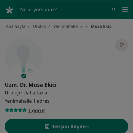
An
Ne arıyorsunuz?
Ana Sayfa
Üroloji
Yenimahalle
Musa Ekici
Şehir değiştir
Uzm. Dr.
Musa Ekici
uzmanliklar hakkinda
Üroloji
·
Daha fazla
Yenimahalle
1 adres
1 görüş
İletişim Bilgileri