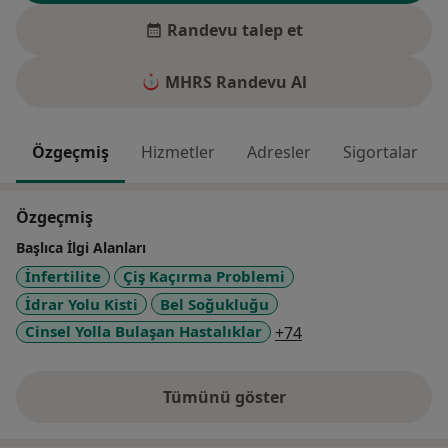
Randevu talep et
MHRS Randevu Al
Özgeçmiş
Hizmetler
Adresler
Sigortalar
Özgeçmiş
Başlıca İlgi Alanları
İnfertilite
Çiş Kaçırma Problemi
İdrar Yolu Kisti
Bel Soğukluğu
a11y_sr_more_dise
Cinsel Yolla Bulaşan Hastalıklar
+74
Tümünü göster
deneyim hakkında