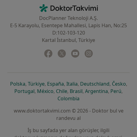
İletişim
DoktorTakvimi - Ana Sayfa
DocPlanner Teknoloji A.Ş.
E-5 Karayolu, Esentepe Mahallesi, Lapis Han, No:25
D:102-103-120
Kartal İstanbul, Türkiye
Facebook
yeni bir sekmede açılır
Twitter
yeni bir sekmede açılır
Youtube
yeni bir sekmede açılır
Instagram
yeni bir sekmede aç
yeni bir sekmede açılır
yeni bir sekmede açılır
yeni bir sekmede açılır
yeni bir sekmede açılır
yeni bir sek
yeni 
Polska
,
Türkiye
,
España
,
Italia
,
Deutschland
,
Česko
,
yeni bir sekmede açılır
yeni bir sekmede açılır
yeni bir sekmede açılır
yeni bir sekmede açılır
yeni bir sekm
yeni bi
Portugal
,
México
,
Chile
,
Brasil
,
Argentina
,
Perú
,
yeni bir sekmede açılır
Colombia
www.doktortakvimi.com © 2026 - Doktor bul ve
randevu al
İş bu sayfada yer alan görüşler, ilgili