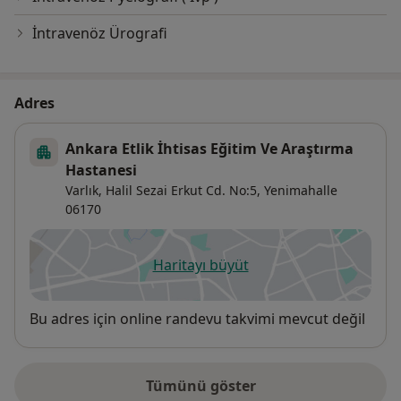
İntravenöz Ürografi
Adres
Ankara Etlik İhtisas Eğitim Ve Araştırma
Hastanesi
Varlık, Halil Sezai Erkut Cd. No:5,
Yenimahalle
06170
Haritayı büyüt
yeni bir sekmede açılır
Uygunluk
Bu adres için online randevu takvimi mevcut değil
Tümünü göster
adres hakkında