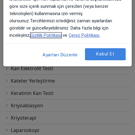
Esd (Sedimantasyon)
göre size içerik sunmak için çerezleri (veya benzer
teknolojileri) kullanmasına izin vermiş
Flexible Üreteroskopi
olursunuz.Tercihlerinizi istediğiniz zaman ayarlardan
görebilir ve güncelleyebilirsiniz. Daha fazla bilgi için
Gerilimsiz Vajinal Bant Işlemi
inceleyiniz,
Gizlilik Politikası
ve
Çerez Politikası.
Hemodiyaliz
Kabul Et
Ayarları Düzenle
Jackson Pratt Dren
Kan Elektrolit Testi
Kateter Yerleştirme
Keratinin Kan Testi
Kriyoablasyon
Kriyoterapi
Laparoskopi