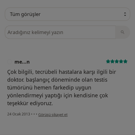
Görüşler içerisinde ara
me...n
M
Çok bilgili, tecrübeli hastalara karşı ilgili bir
doktor. başlangıç döneminde olan testis
tümörünü hemen farkedip uygun
yönlendirmeyi yaptığı için kendisine çok
teşekkür ediyoruz.
kullanıcının görüşüne göre me...n
24 Ocak 2013
•
•
•
Görüşü şikayet et