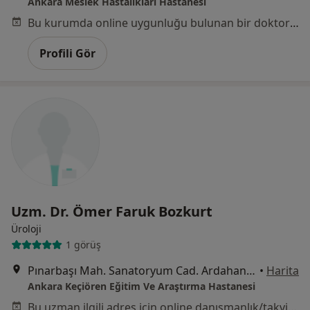
Ankara Meslek Hastalıkları Hastanesi
Bu kurumda online uygunluğu bulunan bir doktor veya uzman bulunamadı
Profili Gör
Uzm. Dr. Ömer Faruk Bozkurt
Üroloji
1 görüş
Pınarbaşı Mah. Sanatoryum Cad. Ardahan Sok. No:25, Ankara
•
Harita
Ankara Keçiören Eğitim Ve Araştırma Hastanesi
Bu uzman ilgili adres için online danışmanlık/takvim sunmuyor.