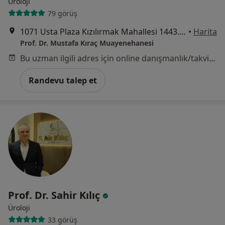
Üroloji
79 görüş
1071 Usta Plaza Kızılırmak Mahallesi 1443. Cadde No:25/B Daire 101 Çukurambar, Ankara
•
Harita
Prof. Dr. Mustafa Kıraç Muayenehanesi
Bu uzman ilgili adres için online danışmanlık/takvim sunmuyor.
Randevu talep et
Prof. Dr. Sahir Kılıç
Üroloji
33 görüş