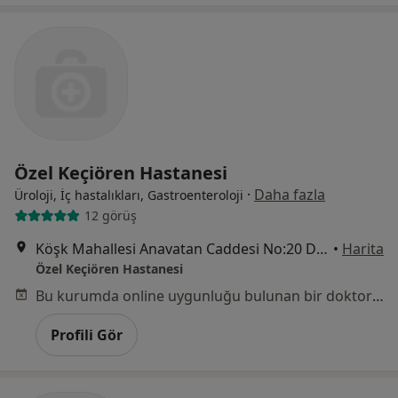
Özel Keçiören Hastanesi
·
Daha fazla
Üroloji, İç hastalıkları, Gastroenteroloji
12 görüş
Köşk Mahallesi Anavatan Caddesi No:20 Dutluk, Keçiören
•
Harita
Özel Keçiören Hastanesi
Bu kurumda online uygunluğu bulunan bir doktor veya uzman bulunamadı
Profili Gör