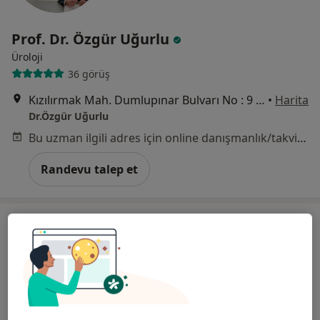
Prof. Dr. Özgür Uğurlu
Üroloji
36 görüş
Kızılırmak Mah. Dumlupınar Bulvarı No : 9 YDA Center 3 Kapısı Kat:7 No: 256, Ankara
•
Harita
Dr.Özgür Uğurlu
Bu uzman ilgili adres için online danışmanlık/takvim sunmuyor.
Randevu talep et