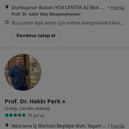
Dumlupınar Bulvarı YDA CENTER A2 Blok Kat:10 No:398, Ankara
•
Harita
Prof. Dr. Sahir Kılıç Muayenehanesi
Bu uzman ilgili adres için online danışmanlık/takvim sunmuyor.
Randevu talep et
Prof. Dr. Hakkı Perk
Üroloji, Cerrahi onkoloji
55 görüş
Neorama İş Merkezi Beştepe Mah. Yaşam Cad. No:13 A-Blok Ofis Söğütözü Cd. No:22, Yenimahalle
•
Harita