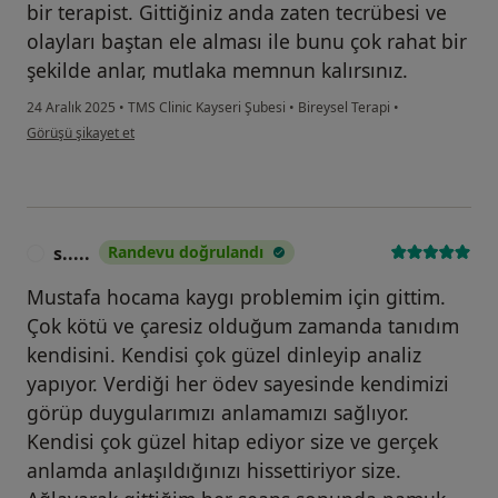
bir terapist. Gittiğiniz anda zaten tecrübesi ve
olayları baştan ele alması ile bunu çok rahat bir
şekilde anlar, mutlaka memnun kalırsınız.
24 Aralık 2025
•
TMS Clinic Kayseri Şubesi
•
Bireysel Terapi
•
kullanıcının görüşüne göre b....s
Görüşü şikayet et
s.....
Randevu doğrulandı
S
Mustafa hocama kaygı problemim için gittim.
Çok kötü ve çaresiz olduğum zamanda tanıdım
kendisini. Kendisi çok güzel dinleyip analiz
yapıyor. Verdiği her ödev sayesinde kendimizi
görüp duygularımızı anlamamızı sağlıyor.
Kendisi çok güzel hitap ediyor size ve gerçek
anlamda anlaşıldığınızı hissettiriyor size.