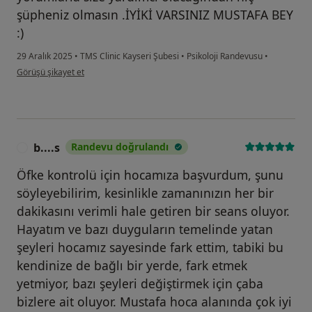
şüpheniz olmasın .İYİKİ VARSINIZ MUSTAFA BEY
:)
29 Aralık 2025
•
TMS Clinic Kayseri Şubesi
•
Psikoloji Randevusu
•
kullanıcının görüşüne göre y.....
Görüşü şikayet et
b....s
Randevu doğrulandı
B
Öfke kontrolü için hocamıza başvurdum, şunu
söyleyebilirim, kesinlikle zamanınızın her bir
dakikasını verimli hale getiren bir seans oluyor.
Hayatım ve bazı duyguların temelinde yatan
şeyleri hocamız sayesinde fark ettim, tabiki bu
kendinize de bağlı bir yerde, fark etmek
yetmiyor, bazı şeyleri değiştirmek için çaba
bizlere ait oluyor. Mustafa hoca alanında çok iyi