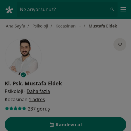
An
Ne arıyorsunuz?
Ana Sayfa
Psikoloji
Kocasinan
Mustafa Eldek
Şehir değiştir
Kl. Psk.
Mustafa Eldek
uzmanliklar hakkinda
Psikoloji
·
Daha fazla
Kocasinan
1 adres
237 görüş
Randevu al