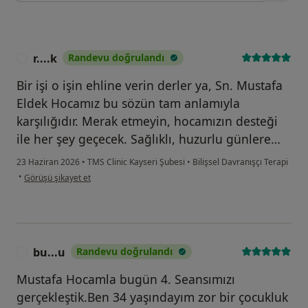
r....k
Randevu doğrulandı
R
Bir işi o işin ehline verin derler ya, Sn. Mustafa
Eldek Hocamız bu sözün tam anlamıyla
karşılığıdır. Merak etmeyin, hocamızın desteği
ile her şey geçecek. Sağlıklı, huzurlu günlere…
23 Haziran 2026
•
TMS Clinic Kayseri Şubesi
•
Bilişsel Davranışçı Terapi
kullanıcının görüşüne göre r....k
•
Görüşü şikayet et
bu...u
Randevu doğrulandı
B
Mustafa Hocamla bugün 4. Seansımızı
gerçekleştik.Ben 34 yaşındayım zor bir çocukluk