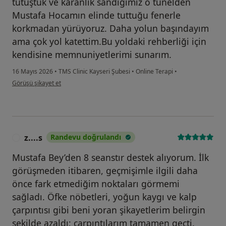
tutuştuk ve karanlık sandığımız o tünelden
Mustafa Hocamın elinde tuttuğu fenerle
korkmadan yürüyoruz. Daha yolun başındayım
ama çok yol katettim.Bu yoldaki rehberliği için
kendisine memnuniyetlerimi sunarım.
16 Mayıs 2026
•
TMS Clinic Kayseri Şubesi
•
Online Terapi
•
kullanıcının görüşüne göre bu...u
Görüşü şikayet et
z....s
Randevu doğrulandı
Z
Mustafa Bey’den 8 seanstır destek alıyorum. İlk
görüşmeden itibaren, geçmişimle ilgili daha
önce fark etmediğim noktaları görmemi
sağladı. Öfke nöbetleri, yoğun kaygı ve kalp
çarpıntısı gibi beni yoran şikayetlerim belirgin
şekilde azaldı; çarpıntılarım tamamen geçti.