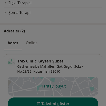
İlişki Terapisi
Şema Terapi
Adresler (2)
Adres
Online
TMS Clinic Kayseri Şubesi
Gevhernesibe Mahallesi Gök Geçidi Sokak
No:29/32,
Kocasinan
38010
Haritayı büyüt
yeni bir sekmede açılır
Uygunluk
Takvimi göster