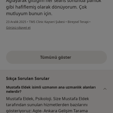
Ağlayarak gittiğim her seans sonunda pamuk
gibi hafiflemiş olarak dönüyorum. Çok
mutluyum bunun için.
23 Aralık 2025
•
TMS Clinic Kayseri Şubesi
•
Bireysel Terapi
•
kullanıcının görüşüne göre s.....
Görüşü şikayet et
Tümünü göster
yukarıdaki görüşler
Sıkça Sorulan Sorular
Mustafa Eldek isimli uzmanın ana uzmanlık alanları
nelerdir?
Mustafa Eldek, Psikoloji. Size Mustafa Eldek
tarafından sunulan hizmetlerden bazılarını
gösteriyoruz: Agte- Ankara Gelişim Tarama