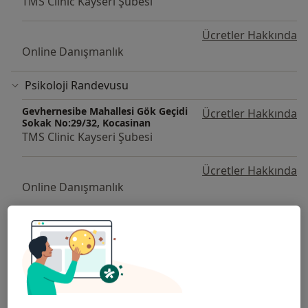
TMS Clinic Kayseri Şubesi
Ücretler Hakkında
Online Danışmanlık
Psikoloji Randevusu
Gevhernesibe Mahallesi Gök Geçidi
Ücretler Hakkında
Sokak No:29/32, Kocasinan
TMS Clinic Kayseri Şubesi
Ücretler Hakkında
Online Danışmanlık
Diğer Hizmetler
Agte- Ankara Gelişim Tarama Envanteri
Aile Danışmanlığı
Aile Dizimi