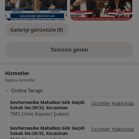
(Hacettepe Gelişimsel Çocuk Nörolojisi Derneği)
• Cinsel Terapi Uygulayıcısı Eğitimi (Dr. Ertuğrul Taş)
• Terapötik Beceri Eğitimi (Dr. Zeynep Set)
• Emdr Eğitimi (Doç. Dr. Ümit Sertan Çöpoğlu)
Galeriyi görüntüle (9)
• BDT Belirsizliğe Tahammülsüzlük (Prof. Dr. Hakan
Türkçapar)
Tümünü göster
deneyim hakkında
Şu an ergen ve yetişkin alanında online ve TMS Clinic
bünyesinde görev yapmaktayım. TMS Clinic ekibiyle
beraber alanın en iyi yetişkin ve çocuk-ergen
Hizmetler
psikiyatristleri ile hizmet vermekteyiz. Kliniğimiz
Başlıca Hizmetler
bünyesinde ilaç tedavisi, cihazlı tedaviler ve psikoterapi
Online Terapi
ile danışanlarımıza bütüncül bir tedavi sunmaktayız.
Gevhernesibe Mahallesi Gök Geçidi
Ücretler Hakkında
Sokak No:29/32, Kocasinan
TMS Clinic Kayseri Şubesi
Gevhernesibe Mahallesi Gök Geçidi
Ücretler Hakkında
Sokak No:29/32, Kocasinan