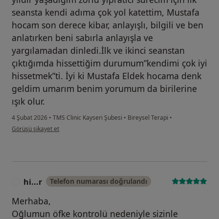
seansta kendi adıma çok yol katettim, Mustafa
hocam son derece kibar, anlayışlı, bilgili ve ben
anlatırken beni sabırla anlayışla ve
yargılamadan dinledi.İlk ve ikinci seanstan
çıktığımda hissettiğim durumum”kendimi çok iyi
hissetmek”ti. İyi ki Mustafa Eldek hocama denk
geldim umarım benim yorumum da birilerine
ışık olur.
4 Şubat 2026
•
TMS Clinic Kayseri Şubesi
•
Bireysel Terapi
•
kullanıcının görüşüne göre f.....
Görüşü şikayet et
hi...r
Telefon numarası doğrulandı
H
Merhaba,
Oğlumun öfke kontrolü nedeniyle sizinle