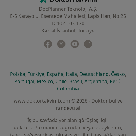
DocPlanner Teknoloji A.Ş.
E-5 Karayolu, Esentepe Mahallesi, Lapis Han, No:25
D:102-103-120
Kartal İstanbul, Türkiye
Facebook
yeni bir sekmede açılır
Twitter
yeni bir sekmede açılır
Youtube
yeni bir sekmede açılır
Instagram
yeni bir sekmede aç
yeni bir sekmede açılır
yeni bir sekmede açılır
yeni bir sekmede açılır
yeni bir sekmede açılır
yeni bir sek
yeni 
Polska
,
Türkiye
,
España
,
Italia
,
Deutschland
,
Česko
,
yeni bir sekmede açılır
yeni bir sekmede açılır
yeni bir sekmede açılır
yeni bir sekmede açılır
yeni bir sekm
yeni bi
Portugal
,
México
,
Chile
,
Brasil
,
Argentina
,
Perú
,
yeni bir sekmede açılır
Colombia
www.doktortakvimi.com © 2026 - Doktor bul ve
randevu al
İş bu sayfada yer alan görüşler, ilgili
doktorun/uzmanın doğrudan veya dolaylı emri,
talebi ve/veya ricası olmaksızın, ilgili hasta/danışan