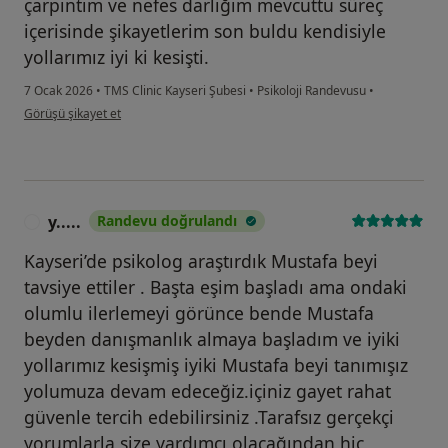
çarpıntım ve nefes darlığım mevcuttu süreç
içerisinde şikayetlerim son buldu kendisiyle
yollarımız iyi ki kesişti.
7 Ocak 2026
•
TMS Clinic Kayseri Şubesi
•
Psikoloji Randevusu
•
kullanıcının görüşüne göre ha...a
Görüşü şikayet et
y.....
Randevu doğrulandı
Y
Kayseri’de psikolog araştırdık Mustafa beyi
tavsiye ettiler . Başta eşim başladı ama ondaki
olumlu ilerlemeyi görünce bende Mustafa
beyden danışmanlık almaya başladım ve iyiki
yollarımız kesişmiş iyiki Mustafa beyi tanımışız
yolumuza devam edeceğiz.içiniz gayet rahat
güvenle tercih edebilirsiniz .Tarafsız gerçekçi
yorumlarla size yardımcı olacağından hiç