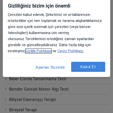
Gizliliğiniz bizim için önemli
Aile Terapisi
Çerezleri kabul ederek, Şirketimiz ve ortaklarımızın
Aile İçi İletişim Sorunları
istatistikler için veri toplamak ve tarama alışkanlıklarınıza
Anne-Baba Eğitimi ve Danışmanlığı
göre size içerik sunmak için çerezleri (veya benzer
teknolojileri) kullanmasına izin vermiş
Ağlama ve Öfke Nöbetleri
olursunuz.Tercihlerinizi istediğiniz zaman ayarlardan
görebilir ve güncelleyebilirsiniz. Daha fazla bilgi için
Bağımlılık Terapisi
inceleyiniz,
Gizlilik Politikası
ve
Çerez Politikası.
Beck Anksiyete Ölçeği Değerlendirme
Kabul Et
Ayarları Düzenle
Beck Depresyon Ölçeği
Beier Cümle Tamamlama Testi
Bender Gestalt Motor Algı Testi
Bilişsel Davranışçı Terapi
Bireysel Terapi