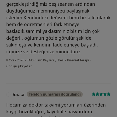
gerçekleştirdiğimiz beş seansın ardından
duyduğumuz memnuniyeti paylaşmak
istedim.Kendindeki değişimi hem biz aile olarak
hem de öğretmenleri fark etmeye
başladık.samimi yaklaşımınız bizim için çok
değerli. oğlumun gözle görülür şekilde
sakinleşti ve kendini ifade etmeye başladı.
ilginize ve desteğinize minnettarız
8 Ocak 2026
•
TMS Clinic Kayseri Şubesi
•
Bireysel Terapi
•
kullanıcının görüşüne göre hi...r
Görüşü şikayet et
ha...a
Telefon numarası doğrulandı
H
Hocamıza doktor takvimi yorumları üzerinden
kaygı bozukluğu şikayeti ile başvurdum