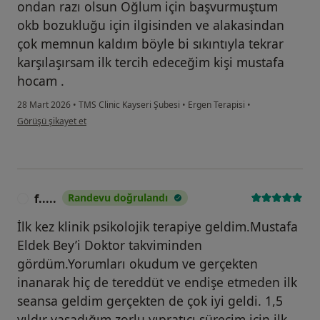
ondan razı olsun Oğlum için başvurmuştum
okb bozukluğu için ilgisinden ve alakasindan
çok memnun kaldım böyle bi sıkıntıyla tekrar
karşılaşırsam ilk tercih edeceğim kişi mustafa
hocam .
28 Mart 2026
•
TMS Clinic Kayseri Şubesi
•
Ergen Terapisi
•
kullanıcının görüşüne göre es...b
Görüşü şikayet et
f.....
Randevu doğrulandı
F
İlk kez klinik psikolojik terapiye geldim.Mustafa
Eldek Bey’i Doktor takviminden
gördüm.Yorumları okudum ve gerçekten
inanarak hiç de tereddüt ve endişe etmeden ilk
seansa geldim gerçekten de çok iyi geldi. 1,5
yıldır yaşadığım zorlu yıpratıcı sürecim için ilk