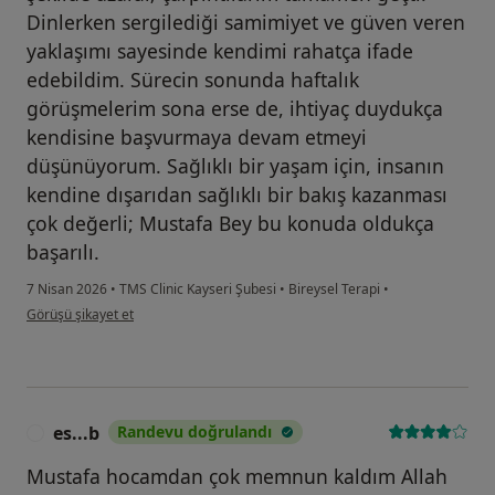
Dinlerken sergilediği samimiyet ve güven veren
yaklaşımı sayesinde kendimi rahatça ifade
edebildim. Sürecin sonunda haftalık
görüşmelerim sona erse de, ihtiyaç duydukça
kendisine başvurmaya devam etmeyi
düşünüyorum. Sağlıklı bir yaşam için, insanın
kendine dışarıdan sağlıklı bir bakış kazanması
çok değerli; Mustafa Bey bu konuda oldukça
başarılı.
7 Nisan 2026
•
TMS Clinic Kayseri Şubesi
•
Bireysel Terapi
•
kullanıcının görüşüne göre z....s
Görüşü şikayet et
es...b
Randevu doğrulandı
E
Mustafa hocamdan çok memnun kaldım Allah