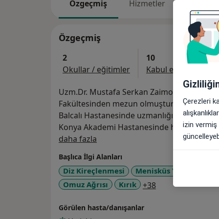
Özgeçmiş
Hizmetler
Adresler
Özgeçmiş
2
10
Okullar / eğitimler
Kabul edilen sigorta
Gizliliğ
Uzm.Dr. Mustafa Serkan Zaimoğlu 2004 yılı
Çerezleri k
Fakültesinden mezun olmuştur. 2011 yılında
alışkanlıkl
Balcalı Hastanesinde uzmanlığını tamamla
izin vermiş
Konya Akademi Hastanesinde hastalarına h
güncelleyebi
Hakkımda
daha fazla
Başlıca İlgi Alanları
Diz Kireçlenmesi
Menisküs Yırtığı
Kal
a11y_sr_more_di
Omuz Ağrısı
Kırık
+38
Görülen hasta/danışanlar