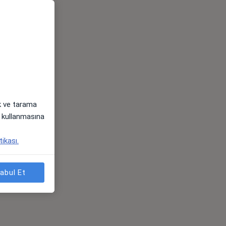
ak ve tarama
i) kullanmasına
tikası.
abul Et