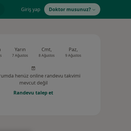
Giriş yap
Doktor musunuz?
n
Yarın
Cmt,
Paz,
Pzt,
Sal,
s
7 Ağustos
8 Ağustos
9 Ağustos
10 Ağustos
11 Ağus
rumda henüz online randevu takvimi
mevcut değil
Randevu talep et