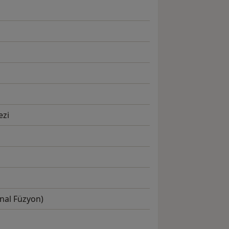
ezi
inal Füzyon)