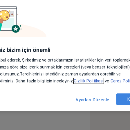
Sigortalar
Görüşler (193)
lar
iniz bizim için önemli
nda Çukurova Üniversitesi Tıp
abul ederek, Şirketimiz ve ortaklarımızın istatistikler için veri toplam
 Çukurova Üniversitesi Tıp Fakültesi
arınıza göre size içerik sunmak için çerezleri (veya benzer teknolojiler
yan Mustafa Serkan Zaimoğlu Özel
 olursunuz.Tercihlerinizi istediğiniz zaman ayarlardan görebilir ve
izmet vermektedir.
lirsiniz. Daha fazla bilgi için inceleyiniz,
Gizlilik Politikası
ve
Çerez Poli
K
Ayarları Düzenle
ça Kireçlenmesi (Koksartroz)
seases