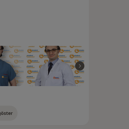
öster
neyim hakkında