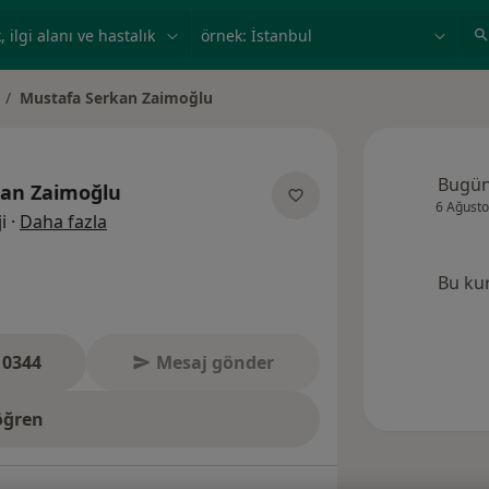
ilgi alanı ve hastalık, isim
örnek: İstanbul
Mustafa Serkan Zaimoğlu
hir değiştir
Bugü
kan Zaimoğlu
6 Ağusto
uzmanliklar hakkinda
i
·
Daha fazla
Bu ku
 0344
Mesaj gönder
öğren