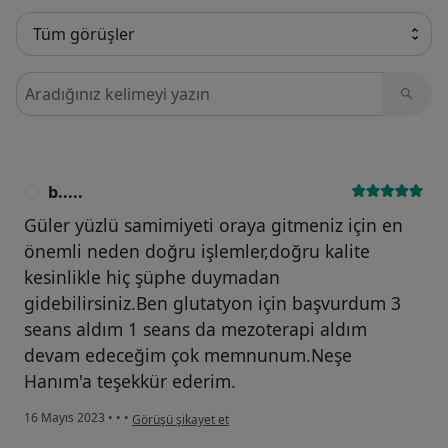
Görüşler içerisinde ara
b.....
B
Güler yüzlü samimiyeti oraya gitmeniz için en
önemli neden doğru işlemler,doğru kalite
kesinlikle hiç şüphe duymadan
gidebilirsiniz.Ben glutatyon için başvurdum 3
seans aldım 1 seans da mezoterapi aldım
devam edeceğim çok memnunum.Neşe
Hanım'a teşekkür ederim.
kullanıcının görüşüne göre b.....
16 Mayıs 2023
•
•
•
Görüşü şikayet et