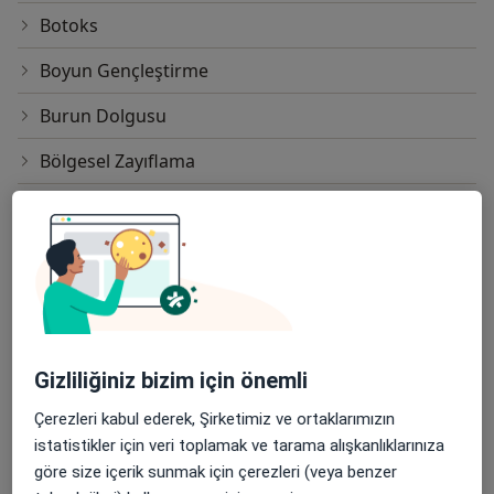
• İp Askı(yüz,boyun ,göğüs)
Botoks
• Vulvuvajinal yenilenme,Vajinal kuruluktedavisi,Vajina
Boyun Gençleştirme
daraltma
Burun Dolgusu
Bölgesel Zayıflama
CGF (Concentrated Growth Factor) Uygulaması
Cilt Renk Tonu Eşitlemesi
Dermapen
Dolgu
Gizliliğiniz bizim için önemli
Dudak Dolgusu
Çerezleri kabul ederek, Şirketimiz ve ortaklarımızın
El Dolgusu
istatistikler için veri toplamak ve tarama alışkanlıklarınıza
göre size içerik sunmak için çerezleri (veya benzer
Elmacık Kemiği Dolgusu