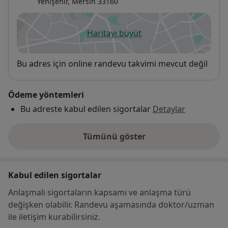
Yenişehir
,
Mersin
33160
Haritayı büyüt
yeni bir sekmede açılır
Uygunluk
Bu adres için online randevu takvimi mevcut değil
Ödeme yöntemleri
Bu adreste kabul edilen sigortalar
Detaylar
Tümünü göster
adres hakkında
Kabul edilen sigortalar
Anlaşmalı sigortaların kapsamı ve anlaşma türü
değişken olabilir. Randevu aşamasında doktor/uzman
ile iletişim kurabilirsiniz.