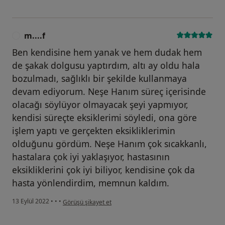
m....f
M
Ben kendisine hem yanak ve hem dudak hem
de şakak dolgusu yaptırdım, altı ay oldu hala
bozulmadı, sağlıklı bir şekilde kullanmaya
devam ediyorum. Neşe Hanım süreç içerisinde
olacağı söylüyor olmayacak şeyi yapmıyor,
kendisi süreçte eksiklerimi söyledi, ona göre
işlem yaptı ve gerçekten eksikliklerimin
olduğunu gördüm. Neşe Hanım çok sıcakkanlı,
hastalara çok iyi yaklaşıyor, hastasının
eksikliklerini çok iyi biliyor, kendisine çok da
hasta yönlendirdim, memnun kaldım.
kullanıcının görüşüne göre m....f
13 Eylül 2022
•
•
•
Görüşü şikayet et