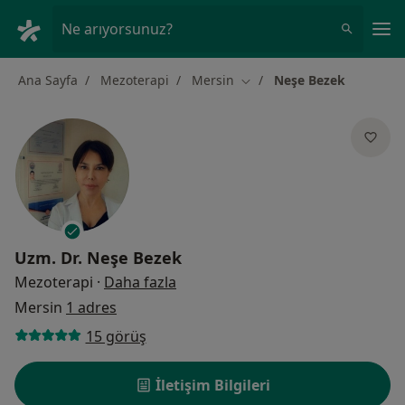
An
Ne arıyorsunuz?
Ana Sayfa
Mezoterapi
Mersin
Neşe Bezek
Şehir değiştir
Uzm. Dr.
Neşe Bezek
uzmanliklar hakkinda
Mezoterapi
·
Daha fazla
Mersin
1 adres
15 görüş
İletişim Bilgileri