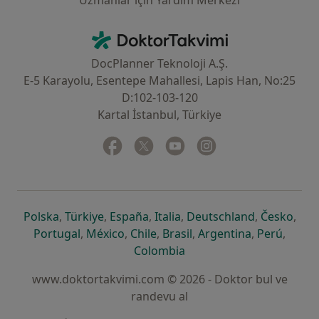
Uzmanlar için Yardım Merkezi
İletişim
DoktorTakvimi - Ana Sayfa
DocPlanner Teknoloji A.Ş.
E-5 Karayolu, Esentepe Mahallesi, Lapis Han, No:25
D:102-103-120
Kartal İstanbul, Türkiye
Facebook
yeni bir sekmede açılır
Twitter
yeni bir sekmede açılır
Youtube
yeni bir sekmede açılır
Instagram
yeni bir sekmede aç
yeni bir sekmede açılır
yeni bir sekmede açılır
yeni bir sekmede açılır
yeni bir sekmede açılır
yeni bir sek
yeni 
Polska
,
Türkiye
,
España
,
Italia
,
Deutschland
,
Česko
,
yeni bir sekmede açılır
yeni bir sekmede açılır
yeni bir sekmede açılır
yeni bir sekmede açılır
yeni bir sekm
yeni bi
Portugal
,
México
,
Chile
,
Brasil
,
Argentina
,
Perú
,
yeni bir sekmede açılır
Colombia
www.doktortakvimi.com © 2026 - Doktor bul ve
randevu al