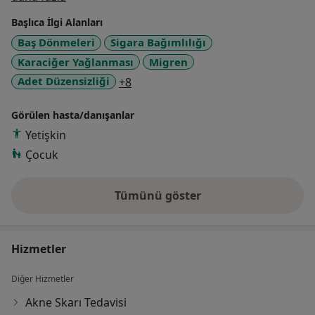
• Saç Mezoterapisi
Başlıca İlgi Alanları
Baş Dönmeleri
Sigara Bağımlılığı
• Botox, Sanatçı botoxu
Karaciğer Yağlanması
Migren
• Dolgu, Organik Dolgu,cristal(likit dolgu)
a11y_sr_more_diseases
Adet Düzensizliği
+8
• Endopeel(kimyasal yüz germe)
Görülen hasta/danışanlar
Yetişkin
• PRP,Ozon PRP
Çocuk
• Ozonterapi
Tümünü göster
deneyim hakkında
• IV glutatyon -C vit tedavisi
Hizmetler
• MYERS Cocteyl IV Beslenme
Diğer Hizmetler
• Mezospider, Örümcek Ağı
Akne Skarı Tedavisi