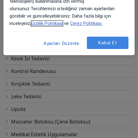
teknolojileri) kullanmasına izin vermiş
Fransız Askısı
olursunuz.Tercihlerinizi istediğiniz zaman ayarlardan
görebilir ve güncelleyebilirsiniz. Daha fazla bilgi için
Gençlik Aşısı
inceleyiniz,
Gizlilik Politikası
ve
Çerez Politikası.
Göz Altı Dolgusu
Kabul Et
Ayarları Düzenle
Gıdı Eritme
Kesik İzi Tedavisi
Kontrol Randevusu
Kırışıklık Tedavisi
Leke Tedavisi
Lipoliz
Masseter Botoksu (Çene Botoksu)
Medikal Estetik Uygulamalar