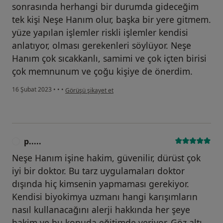
sonrasında herhangi bir durumda gideceğim
tek kişi Neşe Hanım olur, başka bir yere gitmem.
yüze yapılan işlemler riskli işlemler kendisi
anlatıyor, olması gerekenleri söylüyor. Neşe
Hanım çok sıcakkanlı, samimi ve çok içten birisi
çok memnunum ve çoğu kişiye de önerdim.
kullanıcının görüşüne göre s.....
16 Şubat 2023
•
•
•
Görüşü şikayet et
p.....
P
Neşe Hanım işine hakim, güvenilir, dürüst çok
iyi bir doktor. Bu tarz uygulamaları doktor
dışında hiç kimsenin yapmaması gerekiyor.
Kendisi biyokimya uzmanı hangi karışımların
nasıl kullanacağını alerji hakkında her şeye
hakim ve bu konuda eğitimde veriyor. Göz altı