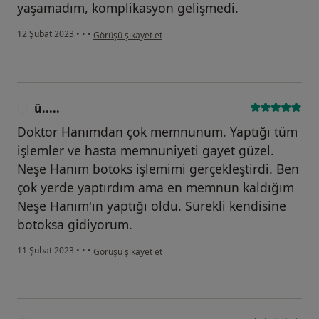
yaşamadım, komplikasyon gelişmedi.
kullanıcının görüşüne göre h.....
12 Şubat 2023
•
•
•
Görüşü şikayet et
ü.....
Ü
Doktor Hanımdan çok memnunum. Yaptığı tüm
işlemler ve hasta memnuniyeti gayet güzel.
Neşe Hanım botoks işlemimi gerçekleştirdi. Ben
çok yerde yaptırdım ama en memnun kaldığım
Neşe Hanım'ın yaptığı oldu. Sürekli kendisine
botoksa gidiyorum.
kullanıcının görüşüne göre ü.....
11 Şubat 2023
•
•
•
Görüşü şikayet et