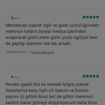
s.....
S
Mezoterapi yapıldı ilgili ve güler yüzlülüğünden
memnun kaldım.Sosyal medya üzerinden
araştırarak gittim.Hem güler yüzlü ilgiliydi hem
de yaptığı işlemleri tek tek anlattı.
kullanıcının görüşüne göre s.....
15 Mayıs 2023
•
•
•
Görüşü şikayet et
s.....
S
Kendisi gayet titiz ve mesleki bilgisi yüksek
hastalarına karşı ilgili cilt bakımı ve botoks
yapımı içi gittim ikinci kez de gittim memnun
kaldım tekrar gitmeyi düşünüyorum daha önce