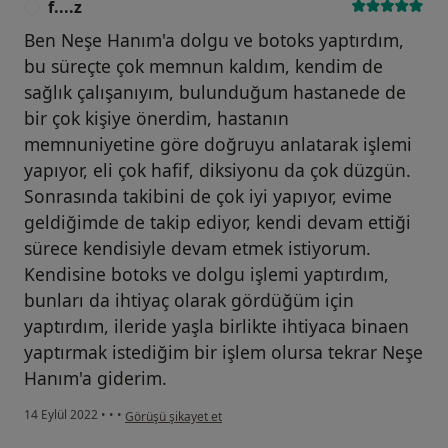
f....z
F
Ben Neşe Hanım'a dolgu ve botoks yaptırdım,
bu süreçte çok memnun kaldım, kendim de
sağlık çalışanıyım, bulunduğum hastanede de
bir çok kişiye önerdim, hastanın
memnuniyetine göre doğruyu anlatarak işlemi
yapıyor, eli çok hafif, diksiyonu da çok düzgün.
Sonrasında takibini de çok iyi yapıyor, evime
geldiğimde de takip ediyor, kendi devam ettiği
sürece kendisiyle devam etmek istiyorum.
Kendisine botoks ve dolgu işlemi yaptırdım,
bunları da ihtiyaç olarak gördüğüm için
yaptırdım, ileride yaşla birlikte ihtiyaca binaen
yaptırmak istediğim bir işlem olursa tekrar Neşe
Hanım'a giderim.
kullanıcının görüşüne göre f....z
14 Eylül 2022
•
•
•
Görüşü şikayet et