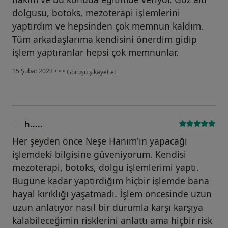
dolgusu, botoks, mezoterapi işlemlerini
yaptırdım ve hepsinden çok memnun kaldım.
Tüm arkadaşlarıma kendisini önerdim gidip
işlem yaptıranlar hepsi çok memnunlar.
kullanıcının görüşüne göre p.....
15 Şubat 2023
•
•
•
Görüşü şikayet et
h.....
H
Her şeyden önce Neşe Hanım'ın yapacağı
işlemdeki bilgisine güveniyorum. Kendisi
mezoterapi, botoks, dolgu işlemlerimi yaptı.
Bugüne kadar yaptırdığım hiçbir işlemde bana
hayal kırıklığı yaşatmadı. İşlem öncesinde uzun
uzun anlatıyor nasıl bir durumla karşı karşıya
kalabileceğimin risklerini anlattı ama hiçbir risk