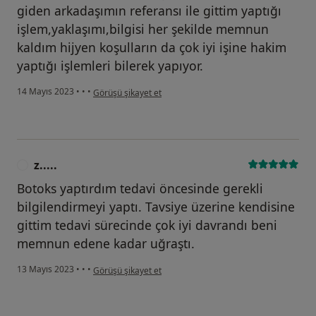
giden arkadaşımın referansı ile gittim yaptığı
işlem,yaklaşımı,bilgisi her şekilde memnun
kaldım hijyen koşulların da çok iyi işine hakim
yaptığı işlemleri bilerek yapıyor.
kullanıcının görüşüne göre s.....
14 Mayıs 2023
•
•
•
Görüşü şikayet et
z.....
Z
Botoks yaptırdım tedavi öncesinde gerekli
bilgilendirmeyi yaptı. Tavsiye üzerine kendisine
gittim tedavi sürecinde çok iyi davrandı beni
memnun edene kadar uğraştı.
kullanıcının görüşüne göre z.....
13 Mayıs 2023
•
•
•
Görüşü şikayet et