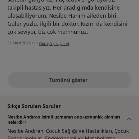
takipli hastasıyız. Her aradığımda kendisine
ulaşabiliyorum. Nesibe Hanım aileden biri.
Güler yüzlü, ilgili bir doktor. Kızım da kendisini
çok seviyor, biz çok memnunuz.
kullanıcının görüşüne göre e....)
31 Mart 2025
•
•
•
Görüşü şikayet et
Tümünü göster
yukarıdaki görüşler
Sıkça Sorulan Sorular
Nesibe Andıran isimli uzmanın ana uzmanlık alanları
nelerdir?
Nesibe Andıran, Çocuk Sağlığı Ve Hastalıkları, Çocuk
Endokrinolojisi, Endokrinoloji Ve Metabolizma