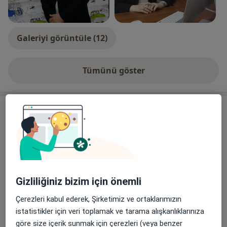
Galeriyi görüntüle (12)
Tümünü göster
deneyim hakkında
Hizmetler
Diğer Hizmetler
Aşı Takibi
Aşı takvimi
Gizliliğiniz bizim için önemli
Bebek Takibi ve Aşılar
Çerezleri kabul ederek, Şirketimiz ve ortaklarımızın
Büyüme Hormonu Testi
istatistikler için veri toplamak ve tarama alışkanlıklarınıza
göre size içerik sunmak için çerezleri (veya benzer