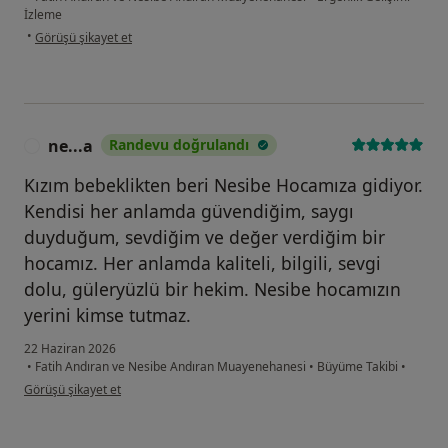
İzleme
kullanıcının görüşüne göre e.....
•
Görüşü şikayet et
ne...a
Randevu doğrulandı
N
Kızım bebeklikten beri Nesibe Hocamıza gidiyor.
Kendisi her anlamda güvendiğim, saygı
duyduğum, sevdiğim ve değer verdiğim bir
hocamız. Her anlamda kaliteli, bilgili, sevgi
dolu, güleryüzlü bir hekim. Nesibe hocamızın
yerini kimse tutmaz.
22 Haziran 2026
•
Fatih Andıran ve Nesibe Andıran Muayenehanesi
•
Büyüme Takibi
•
kullanıcının görüşüne göre ne...a
Görüşü şikayet et