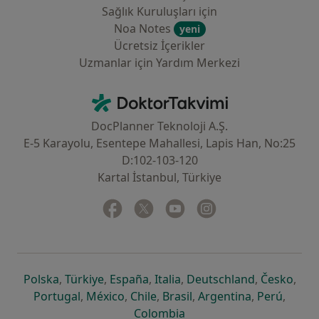
Sağlık Kuruluşları için
Noa Notes
yeni
Ücretsiz İçerikler
Uzmanlar için Yardım Merkezi
İletişim
DoktorTakvimi - Ana Sayfa
DocPlanner Teknoloji A.Ş.
E-5 Karayolu, Esentepe Mahallesi, Lapis Han, No:25
D:102-103-120
Kartal İstanbul, Türkiye
Facebook
yeni bir sekmede açılır
Twitter
yeni bir sekmede açılır
Youtube
yeni bir sekmede açılır
Instagram
yeni bir sekmede aç
yeni bir sekmede açılır
yeni bir sekmede açılır
yeni bir sekmede açılır
yeni bir sekmede açılır
yeni bir sek
yeni 
Polska
,
Türkiye
,
España
,
Italia
,
Deutschland
,
Česko
,
yeni bir sekmede açılır
yeni bir sekmede açılır
yeni bir sekmede açılır
yeni bir sekmede açılır
yeni bir sekm
yeni bi
Portugal
,
México
,
Chile
,
Brasil
,
Argentina
,
Perú
,
yeni bir sekmede açılır
Colombia