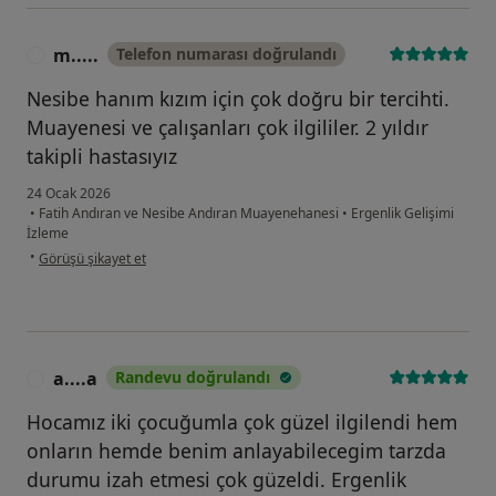
m.....
Telefon numarası doğrulandı
M
Nesibe hanım kızım için çok doğru bir tercihti.
Muayenesi ve çalışanları çok ilgililer. 2 yıldır
takipli hastasıyız
24 Ocak 2026
•
Fatih Andıran ve Nesibe Andıran Muayenehanesi
•
Ergenlik Gelişimi
İzleme
kullanıcının görüşüne göre m.....
•
Görüşü şikayet et
a....a
Randevu doğrulandı
A
Hocamız iki çocuğumla çok güzel ilgilendi hem
onların hemde benim anlayabilecegim tarzda
durumu izah etmesi çok güzeldi. Ergenlik