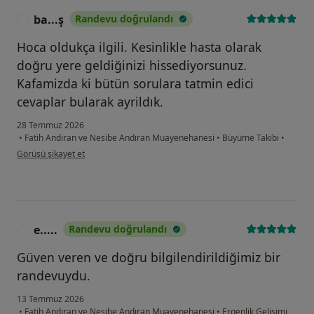
ba...ş
Randevu doğrulandı
B
Hoca oldukça ilgili. Kesinlikle hasta olarak
doğru yere geldiğinizi hissediyorsunuz.
Kafamizda ki bütün sorulara tatmin edici
cevaplar bularak ayrildık.
28 Temmuz 2026
•
Fatih Andıran ve Nesibe Andıran Muayenehanesi
•
Büyüme Takibi
•
kullanıcının görüşüne göre ba...ş
Görüşü şikayet et
e.....
Randevu doğrulandı
E
Güven veren ve doğru bilgilendirildiğimiz bir
randevuydu.
13 Temmuz 2026
•
Fatih Andıran ve Nesibe Andıran Muayenehanesi
•
Ergenlik Gelişimi