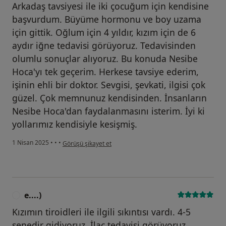
Arkadaş tavsiyesi ile iki çocuğum için kendisine
başvurdum. Büyüme hormonu ve boy uzama
için gittik. Oğlum için 4 yıldır, kızım için de 6
aydır iğne tedavisi görüyoruz. Tedavisinden
olumlu sonuçlar alıyoruz. Bu konuda Nesibe
Hoca'yı tek geçerim. Herkese tavsiye ederim,
işinin ehli bir doktor. Sevgisi, şevkati, ilgisi çok
güzel. Çok memnunuz kendisinden. İnsanların
Nesibe Hoca'dan faydalanmasını isterim. İyi ki
yollarımız kendisiyle kesişmiş.
kullanıcının görüşüne göre d....)
1 Nisan 2025
•
•
•
Görüşü şikayet et
e....)
E
Kızımın tiroidleri ile ilgili sıkıntısı vardı. 4-5
senedir gidiyoruz. İlaç tedavisi görüyoruz,