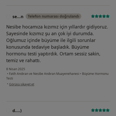
se...n
Telefon numarası doğrulandı
S
Nesibe hocamıza kızımız için yıllardır gidiyoruz.
Sayesinde kızımız şu an çok iyi durumda.
Oğlumuz içinde büyüme ile ilgili sorunlar
konusunda tedaviye başladık. Büyüme
hormonu testi yaptırdık. Ortam sessiz sakin,
temiz ve rahattı.
8 Nisan 2025
•
Fatih Andıran ve Nesibe Andıran Muayenehanesi
•
Büyüme Hormonu
Testi
kullanıcının görüşüne göre se...n
•
Görüşü şikayet et
d....)
D