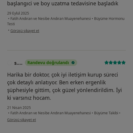
başlangıci ve boy uzatma tedavisine başladık
29 Eylül 2025
•
Fatih Andıran ve Nesibe Andıran Muayenehanesi
•
Büyüme Hormonu
Testi
kullanıcının görüşüne göre a....a
•
Görüşü şikayet et
s....
Randevu doğrulandı
S
Harika bir doktor, çok iyi iletişim kurup süreci
çok detaylı anlatıyor. Ben erken ergenlik
şüphesiyle gittim, çok güzel yönlendirildim. İyi
ki varsınız hocam.
21 Nisan 2025
•
Fatih Andıran ve Nesibe Andıran Muayenehanesi
•
Büyüme Takibi
•
kullanıcının görüşüne göre s....
Görüşü şikayet et