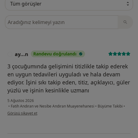
Görüşler içerisinde ara
ay...n
Randevu doğrulandı
A
3 çocuğumında gelişimini titizlikle takip ederek
en uygun tedavileri uyguladı ve hala devam
ediyor. İşini sıkı takip eden, titiz, açıklayıcı, güler
yüzlü ve işinin kesinlikle uzmanı
5 Ağustos 2026
•
Fatih Andıran ve Nesibe Andıran Muayenehanesi
•
Büyüme Takibi
•
kullanıcının görüşüne göre ay...n
Görüşü şikayet et