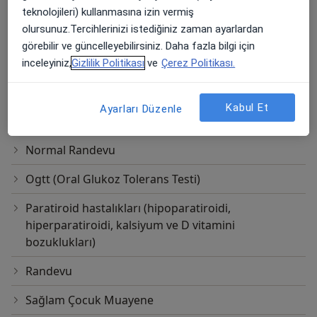
Büyüme Takibi
teknolojileri) kullanmasına izin vermiş
olursunuz.Tercihlerinizi istediğiniz zaman ayarlardan
Endokrin (Hormon) Testi
görebilir ve güncelleyebilirsiniz. Daha fazla bilgi için
Ergen Hastalıkları
inceleyiniz,
Gizlilik Politikası
ve
Çerez Politikası.
Ergenlik Gelişimi İzleme
Kabul Et
Ayarları Düzenle
Gelişimsel bozuklukların erken tanısı
Normal Randevu
Ogtt (Oral Glukoz Tolerans Testi)
Paratiroid hastalıkları (hipoparatiroidi,
hiperparatiroidi, kalsiyum ve D vitamini
bozuklukları)
Randevu
Sağlam Çocuk Muayene