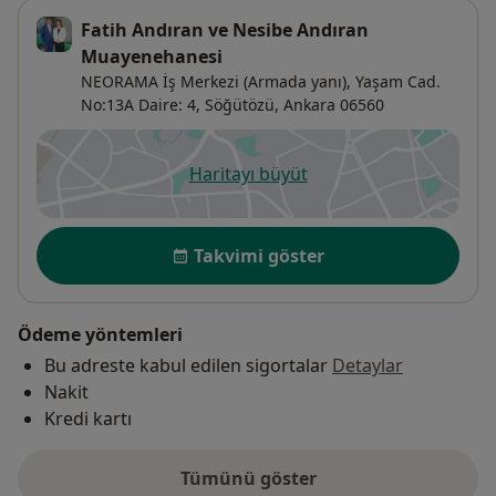
Fatih Andıran ve Nesibe Andıran
Muayenehanesi
NEORAMA İş Merkezi (Armada yanı), Yaşam Cad.
No:13A Daire: 4, Söğütözü,
Ankara
06560
Haritayı büyüt
yeni bir sekmede açılır
Uygunluk
Takvimi göster
Ödeme yöntemleri
Bu adreste kabul edilen sigortalar
Detaylar
Nakit
Kredi kartı
Tümünü göster
adres hakkında