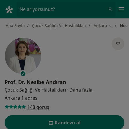
An
Ne arıyorsunuz?
Ana Sayfa
Çocuk Sağlığı Ve Hastalıkları
Ankara
Nesi
Şehir deği
Prof. Dr.
Nesibe Andıran
uzmanliklar hak
Çocuk Sağlığı Ve Hastalıkları
·
Daha fazla
Ankara
1 adres
148 görüş
Randevu al