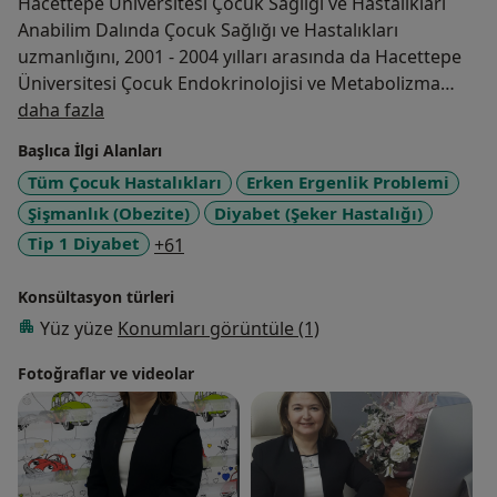
Hacettepe Üniversitesi Çocuk Sağlığı ve Hastalıkları
Anabilim Dalında Çocuk Sağlığı ve Hastalıkları
uzmanlığını, 2001 - 2004 yılları arasında da Hacettepe
Üniversitesi Çocuk Endokrinolojisi ve Metabolizma
Hakkımda
Bilim Dalında yan dal uzmanlığını tamamlayan Nesibe
daha fazla
Andıran kendi özel muayenehanesinde hastalarına
Başlıca İlgi Alanları
hizmet vermektedir.
Tüm Çocuk Hastalıkları
Erken Ergenlik Problemi
Şişmanlık (Obezite)
Diyabet (Şeker Hastalığı)
a11y_sr_more_diseases
Tip 1 Diyabet
+61
Konsültasyon türleri
Yüz yüze
Konumları görüntüle (1)
Fotoğraflar ve videolar