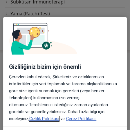
Subkütan Immünoterapi
Yama (Patch) Testi
Çocuk Immünizasyonu(Aşılanması)
Çocuklarda Allerjen İmmunoterapi
Adres
Gizliliğiniz bizim için önemli
Dokuz Eylül Üniversitesi Hastanesi
Çerezleri kabul ederek, Şirketimiz ve ortaklarımızın
Mithatpaşa Caddesi No:1606 İnciraltı Yerleşkesi,
istatistikler için veri toplamak ve tarama alışkanlıklarınıza
İzmir
35340
göre size içerik sunmak için çerezleri (veya benzer
teknolojileri) kullanmasına izin vermiş
olursunuz.Tercihlerinizi istediğiniz zaman ayarlardan
Haritayı büyüt
yeni bir sekmede açılır
görebilir ve güncelleyebilirsiniz. Daha fazla bilgi için
inceleyiniz,
Gizlilik Politikası
ve
Çerez Politikası.
Uygunluk
Bu adres için online randevu takvimi mevcut değil