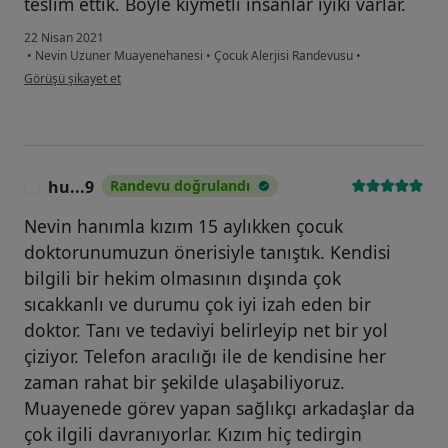
teslim ettik. Böyle kıymetli insanlar iyiki varlar.
22 Nisan 2021
•
Nevin Uzuner Muayenehanesi
•
Çocuk Alerjisi Randevusu
•
kullanıcının görüşüne göre t.....
Görüşü şikayet et
hu...9
Randevu doğrulandı
H
Nevin hanımla kızım 15 aylıkken çocuk
doktorunumuzun önerisiyle tanıştık. Kendisi
bilgili bir hekim olmasının dışında çok
sıcakkanlı ve durumu çok iyi izah eden bir
doktor. Tanı ve tedaviyi belirleyip net bir yol
çiziyor. Telefon aracılığı ile de kendisine her
zaman rahat bir şekilde ulaşabiliyoruz.
Muayenede görev yapan sağlıkçı arkadaşlar da
çok ilgili davranıyorlar. Kızım hiç tedirgin