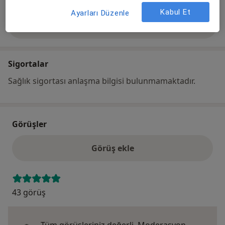
Kabul Et
Ayarları Düzenle
Tümünü göster
adres hakkında
Sigortalar
Sağlık sigortası anlaşma bilgisi bulunmamaktadır.
Görüşler
Görüş ekle
43 görüş