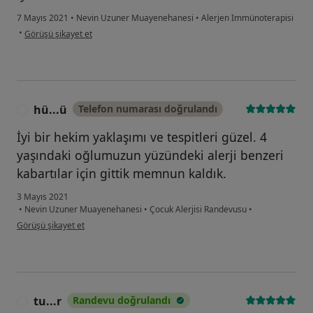
7 Mayıs 2021
•
Nevin Uzuner Muayenehanesi
•
Alerjen Immünoterapisi
kullanıcının görüşüne göre es...
•
Görüşü şikayet et
hü...ü
Telefon numarası doğrulandı
H
İyi bir hekim yaklaşımı ve tespitleri güzel. 4
yaşındaki oğlumuzun yüzündeki alerji benzeri
kabartılar için gittik memnun kaldık.
3 Mayıs 2021
•
Nevin Uzuner Muayenehanesi
•
Çocuk Alerjisi Randevusu
•
kullanıcının görüşüne göre hü...ü
Görüşü şikayet et
tu...r
Randevu doğrulandı
T