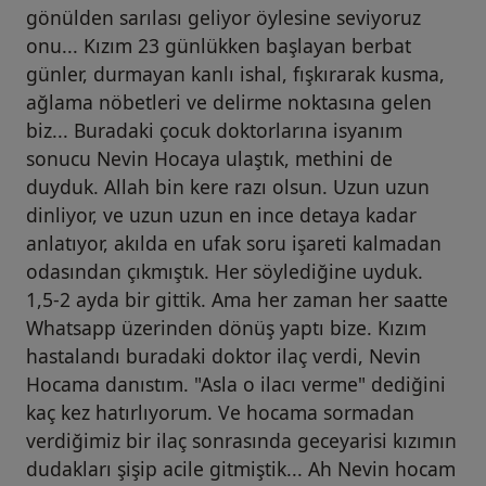
gönülden sarılası geliyor öylesine seviyoruz
onu... Kızım 23 günlükken başlayan berbat
günler, durmayan kanlı ishal, fışkırarak kusma,
ağlama nöbetleri ve delirme noktasına gelen
biz... Buradaki çocuk doktorlarına isyanım
sonucu Nevin Hocaya ulaştık, methini de
duyduk. Allah bin kere razı olsun. Uzun uzun
dinliyor, ve uzun uzun en ince detaya kadar
anlatıyor, akılda en ufak soru işareti kalmadan
odasından çıkmıştık. Her söylediğine uyduk.
1,5-2 ayda bir gittik. Ama her zaman her saatte
Whatsapp üzerinden dönüş yaptı bize. Kızım
hastalandı buradaki doktor ilaç verdi, Nevin
Hocama danıstım. "Asla o ilacı verme" dediğini
kaç kez hatırlıyorum. Ve hocama sormadan
verdiğimiz bir ilaç sonrasında geceyarisi kızımın
dudakları şişip acile gitmiştik... Ah Nevin hocam