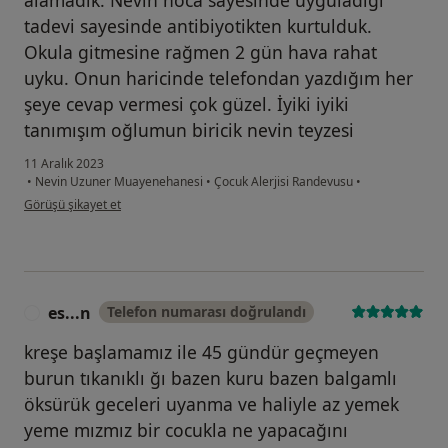
alamadık. Nevin hoca sayesinde uyguladığı
tadevi sayesinde antibiyotikten kurtulduk.
Okula gitmesine rağmen 2 gün hava rahat
uyku. Onun haricinde telefondan yazdığım her
şeye cevap vermesi çok güzel. İyiki iyiki
tanımışım oğlumun biricik nevin teyzesi
11 Aralık 2023
•
Nevin Uzuner Muayenehanesi
•
Çocuk Alerjisi Randevusu
•
kullanıcının görüşüne göre g.....
Görüşü şikayet et
es...n
Telefon numarası doğrulandı
E
kreşe başlamamız ile 45 gündür geçmeyen
burun tıkanıklı ğı bazen kuru bazen balgamlı
öksürük geceleri uyanma ve haliyle az yemek
yeme mızmız bir cocukla ne yapacağını