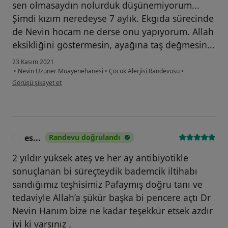
sen olmasaydın nolurduk düşünemiyorum...
Şimdi kızım neredeyse 7 aylık. Ekgıda sürecinde
de Nevin hocam ne derse onu yapıyorum. Allah
eksikliğini göstermesin, ayağına taş değmesin...
23 Kasım 2021
•
Nevin Uzuner Muayenehanesi
•
Çocuk Alerjisi Randevusu
•
kullanıcının görüşüne göre d.....
Görüşü şikayet et
es...
Randevu doğrulandı
E
2 yıldır yüksek ateş ve her ay antibiyotikle
sonuçlanan bi süreçteydik bademcik iltihabı
sandığımız teşhisimiz Pafaymış doğru tanı ve
tedaviyle Allah’a şükür başka bi pencere açtı Dr
Nevin Hanım bize ne kadar teşekkür etsek azdır
iyi ki varsınız .