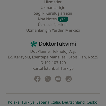
Hizmetler
Uzmanlar için
Sağlık Kuruluşları için
Noa Notes
yeni
Ücretsiz İçerikler
Uzmanlar için Yardım Merkezi
İletişim
DoktorTakvimi - Ana Sayfa
DocPlanner Teknoloji A.Ş.
E-5 Karayolu, Esentepe Mahallesi, Lapis Han, No:25
D:102-103-120
Kartal İstanbul, Türkiye
Facebook
yeni bir sekmede açılır
Twitter
yeni bir sekmede açılır
Youtube
yeni bir sekmede açılır
Instagram
yeni bir sekmede aç
yeni bir sekmede açılır
yeni bir sekmede açılır
yeni bir sekmede açılır
yeni bir sekmede açılır
yeni bir sek
yeni 
Polska
,
Türkiye
,
España
,
Italia
,
Deutschland
,
Česko
,