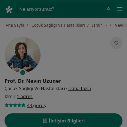
An
Ne arıyorsunuz?
Ana Sayfa
Çocuk Sağlığı Ve Hastalıkları
İzmir
Nevin
Şehir değişt
Prof. Dr.
Nevin Uzuner
uzmanliklar hak
Çocuk Sağlığı Ve Hastalıkları
·
Daha fazla
İzmir
1 adres
43 görüş
İletişim Bilgileri