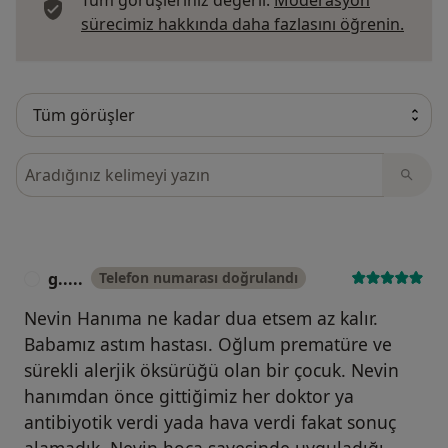
Tüm görüşleriniz değerli.
Moderasyon
Görüş
sürecimiz hakkında daha fazlasını öğrenin.
Görüşler içerisinde ara
g.....
Telefon numarası doğrulandı
G
Nevin Hanıma ne kadar dua etsem az kalır.
Babamız astım hastası. Oğlum prematüre ve
sürekli alerjik öksürüğü olan bir çocuk. Nevin
hanımdan önce gittiğimiz her doktor ya
antibiyotik verdi yada hava verdi fakat sonuç