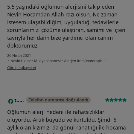
5,5 yaşındaki oğlumun alerjisini takip eden
Nevin Hocamdan Allah razı olsun. Ne zaman
istesem ulaşabildiğim, uyguladığı tedavilerle
sorunlarımızı çözüme ulaştıran, samimi ve içten
tavrıyla her daim bize yardımcı olan canım
doktorumuz
26 Nisan 2021
•
Nevin Uzuner Muayenehanesi
•
Alerjen Immünoterapisi
•
kullanıcının görüşüne göre tu...r
Görüşü şikayet et
t.....
Telefon numarası doğrulandı
T
Oğlumun alerji nedeni ile rahatsızlıkları
oluyordu. Artık büyüdü ve kurtuldu. Şimdi 6
aylık olan kızımızı da gönül rahatlığı ile hocama