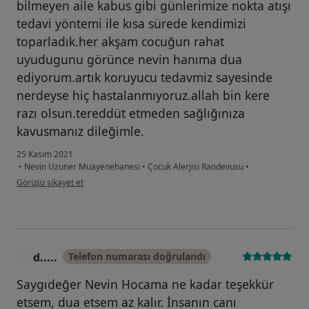
bilmeyen aile kabus gibi günlerimize nokta atışı
tedavi yöntemi ile kısa sürede kendimizi
toparladık.her akşam cocuğun rahat
uyudugunu görünce nevin hanıma dua
ediyorum.artık koruyucu tedavmiz sayesinde
nerdeyse hiç hastalanmıyoruz.allah bin kere
razı olsun.tereddüt etmeden sağlığınıza
kavusmanız dileğimle.
25 Kasım 2021
•
Nevin Uzuner Muayenehanesi
•
Çocuk Alerjisi Randevusu
•
kullanıcının görüşüne göre es...n
Görüşü şikayet et
d.....
Telefon numarası doğrulandı
D
Saygıdeğer Nevin Hocama ne kadar teşekkür
etsem, dua etsem az kalır. İnsanın canı