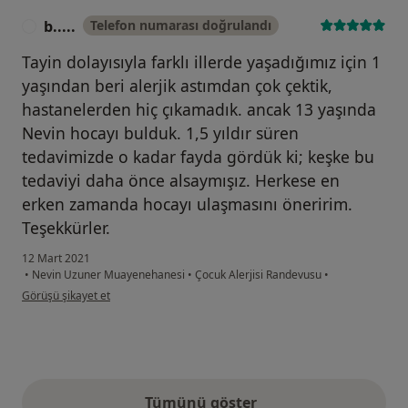
b.....
Telefon numarası doğrulandı
B
Tayin dolayısıyla farklı illerde yaşadığımız için 1
yaşından beri alerjik astımdan çok çektik,
hastanelerden hiç çıkamadık. ancak 13 yaşında
Nevin hocayı bulduk. 1,5 yıldır süren
tedavimizde o kadar fayda gördük ki; keşke bu
tedaviyi daha önce alsaymışız. Herkese en
erken zamanda hocayı ulaşmasını öneririm.
Teşekkürler.
12 Mart 2021
•
Nevin Uzuner Muayenehanesi
•
Çocuk Alerjisi Randevusu
•
kullanıcının görüşüne göre b.....
Görüşü şikayet et
Tümünü göster