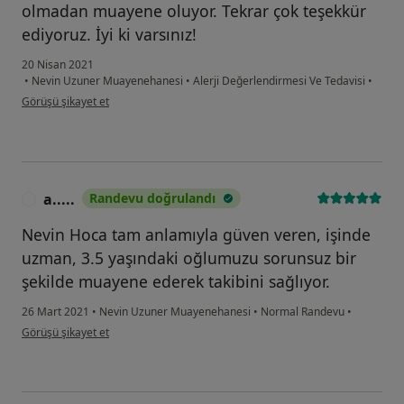
olmadan muayene oluyor. Tekrar çok teşekkür
ediyoruz. İyi ki varsınız!
20 Nisan 2021
•
Nevin Uzuner Muayenehanesi
•
Alerji Değerlendirmesi Ve Tedavisi
•
kullanıcının görüşüne göre hu...9
Görüşü şikayet et
a.....
Randevu doğrulandı
A
Nevin Hoca tam anlamıyla güven veren, işinde
uzman, 3.5 yaşındaki oğlumuzu sorunsuz bir
şekilde muayene ederek takibini sağlıyor.
26 Mart 2021
•
Nevin Uzuner Muayenehanesi
•
Normal Randevu
•
kullanıcının görüşüne göre a.....
Görüşü şikayet et