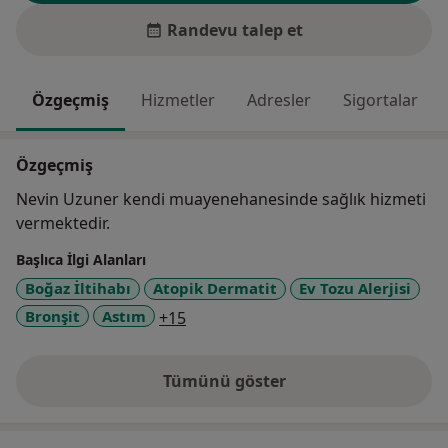
Randevu talep et
Özgeçmiş
Hizmetler
Adresler
Sigortalar
Özgeçmiş
Nevin Uzuner kendi muayenehanesinde sağlık hizmeti
vermektedir.
Başlıca İlgi Alanları
Boğaz İltihabı
Atopik Dermatit
Ev Tozu Alerjisi
a11y_sr_more_diseases
Bronşit
Astım
+15
Tümünü göster
deneyim hakkında