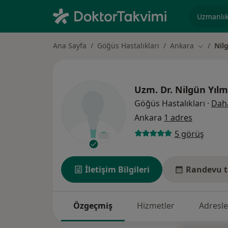
Uzmanlık, 
Ana Sayfa
Göğüs Hastalıkları
Ankara
Nil
Şehir değ
Uzm. Dr.
Nilgün Yılm
Göğüs Hastalıkları
·
Daha
Ankara
1 adres
5 görüş
İletişim Bilgileri
Randevu t
Özgeçmiş
Hizmetler
Adresle