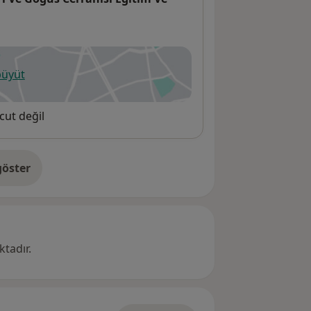
büyüt
ni bir sekmede açılır
cut değil
öster
res hakkında
tadır.