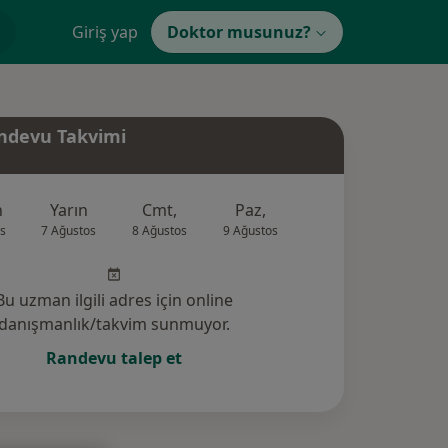
Giriş yap
Doktor musunuz?
ndevu Takvimi
n
Yarın
Cmt,
Paz,
Pzt,
Sal,
s
7 Ağustos
8 Ağustos
9 Ağustos
10 Ağustos
11 Ağus
Bu uzman ilgili adres için online
danışmanlık/takvim sunmuyor.
Randevu talep et