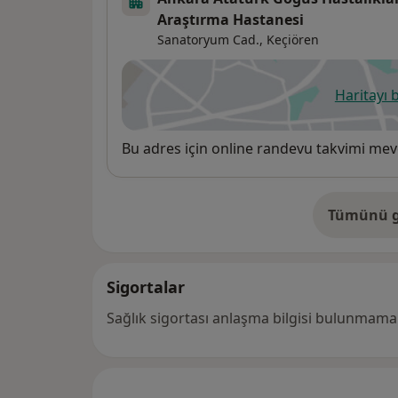
Araştırma Hastanesi
Sanatoryum Cad.,
Keçiören
Haritayı 
ye
Uygunluk
Bu adres için online randevu takvimi mev
Tümünü g
ad
Sigortalar
Sağlık sigortası anlaşma bilgisi bulunmamak