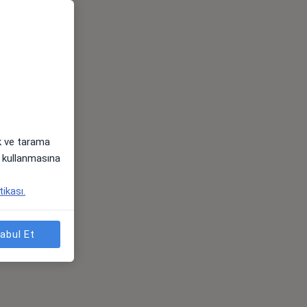
ak ve tarama
i) kullanmasına
tikası.
abul Et