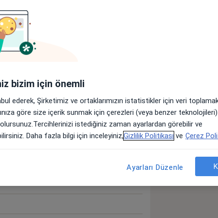
 Darlığı
Akciğer Kanseri
_sr_more_diseases
iniz bizim için önemli
öster
neyim hakkında
abul ederek, Şirketimiz ve ortaklarımızın istatistikler için veri toplam
arınıza göre size içerik sunmak için çerezleri (veya benzer teknolojiler
 olursunuz.Tercihlerinizi istediğiniz zaman ayarlardan görebilir ve
lirsiniz. Daha fazla bilgi için inceleyiniz,
Gizlilik Politikası
ve
Çerez Poli
eroksidaz Testi)
K
Ayarları Düzenle