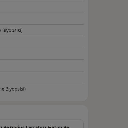
 Biyopsisi)
e Biyopsisi)
ı Ve Göğüs Cerrahisi Eğitim Ve