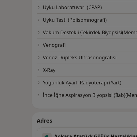
Uyku Laboratuvarı (CPAP)
Uyku Testi (Polisomnografi)
Vakum Destekli Çekirdek Biyopsisi(Meme
Venografi
Venöz Dupleks Ultrasonografisi
X-Ray
Yoğunluk Ayarlı Radyoterapi (Yart)
İnce İğne Aspirasyon Biyopsisi (İiab)(Mem
Adres
Ankara Atatürk Göğüs Hastalıklar