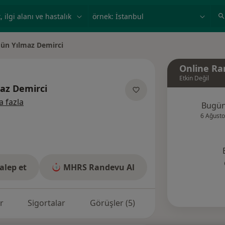
ilgi alanı ve hastalık, isim
örnek: İstanbul
gün Yılmaz Demirci
iştir
Online Ra
Etkin Değil
az Demirci
uzmanliklar hakkinda
 fazla
Bugü
6 Ağusto
alep et
MHRS Randevu Al
r
Sigortalar
Görüşler (5)