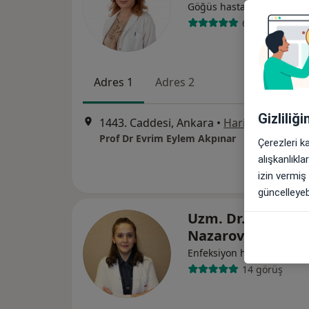
Göğüs hastalıkları
63 görüş
Adres 1
Adres 2
Gizliliğ
1443. Caddesi, Ankara
•
Harita
Prof Dr Evrim Eylem Akpınar
Çerezleri k
alışkanlıkl
izin vermiş
güncelleyebi
Uzm. Dr. Shalala
Nazarova
Enfeksiyon hastalıkları
14 görüş