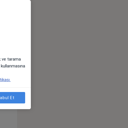
ak ve tarama
i) kullanmasına
tikası.
Pzt,
Sal,
Çar,
s
10 Ağustos
11 Ağustos
12 Ağustos
abul Et