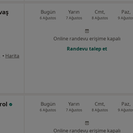
avaş
Bugün
Yarın
Cmt,
Paz,
6 Ağustos
7 Ağustos
8 Ağustos
9 Ağusto
Online randevu erişime kapalı
Randevu talep et
o:522, Ankara
•
Harita
rol
Bugün
Yarın
Cmt,
Paz,
6 Ağustos
7 Ağustos
8 Ağustos
9 Ağusto
Online randevu erişime kapalı