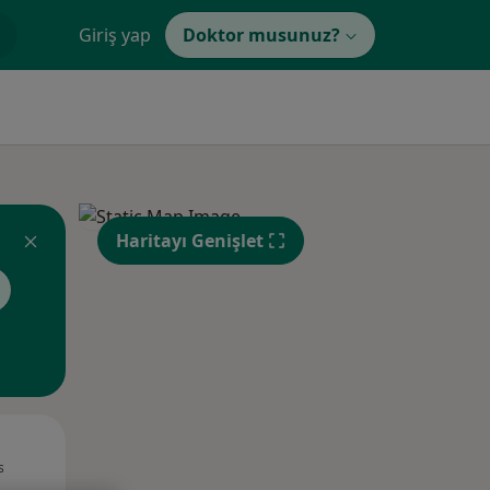
Giriş yap
Doktor musunuz?
Haritayı Genişlet
Pzt,
Sal,
Çar,
s
10 Ağustos
11 Ağustos
12 Ağustos