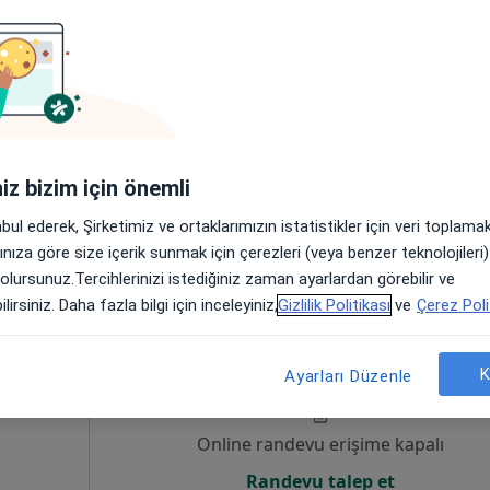
Online randevu erişime kapalı
Randevu talep et
iniz bizim için önemli
abul ederek, Şirketimiz ve ortaklarımızın istatistikler için veri toplam
arınıza göre size içerik sunmak için çerezleri (veya benzer teknolojiler
 olursunuz.Tercihlerinizi istediğiniz zaman ayarlardan görebilir ve
lirsiniz. Daha fazla bilgi için inceleyiniz,
Gizlilik Politikası
ve
Çerez Poli
Bugün
Yarın
Cmt,
Paz,
6 Ağustos
7 Ağustos
8 Ağustos
9 Ağusto
K
Ayarları Düzenle
Online randevu erişime kapalı
Randevu talep et