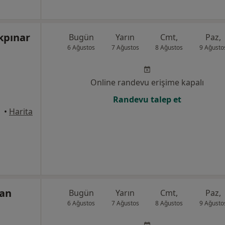
Akpınar
Bugün
Yarın
Cmt,
Paz,
6 Ağustos
7 Ağustos
8 Ağustos
9 Ağusto
Online randevu erişime kapalı
Randevu talep et
•
Harita
can
Bugün
Yarın
Cmt,
Paz,
6 Ağustos
7 Ağustos
8 Ağustos
9 Ağusto