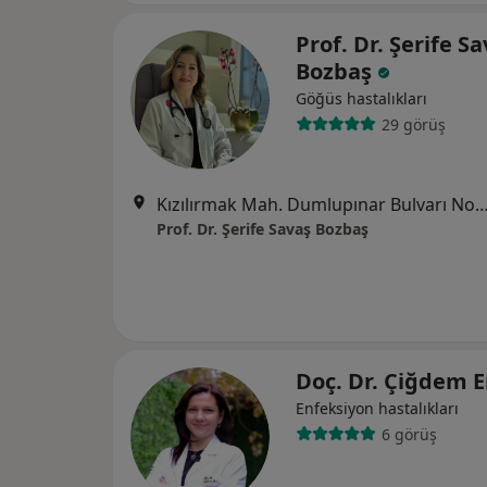
Prof. Dr. Şerife S
Bozbaş
Göğüs hastalıkları
29 görüş
Kızılırmak Mah. Dumlupınar Bulvarı No:9 YDA Center A1 Blok Kat:12 N
Prof. Dr. Şerife Savaş Bozbaş
Doç. Dr. Çiğdem E
Enfeksiyon hastalıkları
6 görüş