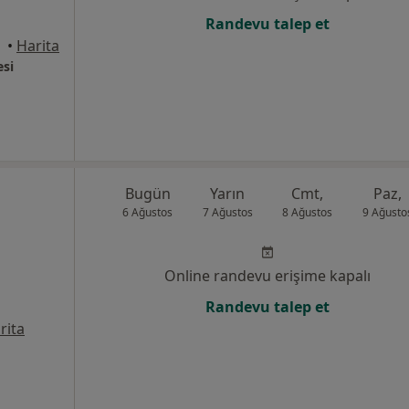
Randevu talep et
•
Harita
esi
Bugün
Yarın
Cmt,
Paz,
6 Ağustos
7 Ağustos
8 Ağustos
9 Ağusto
Online randevu erişime kapalı
Randevu talep et
rita