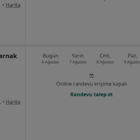
•
Harita
Karnak
Bugün
Yarın
Cmt,
Paz,
6 Ağustos
7 Ağustos
8 Ağustos
9 Ağusto
Online randevu erişime kapalı
Randevu talep et
31/24, Ankara
•
Harita