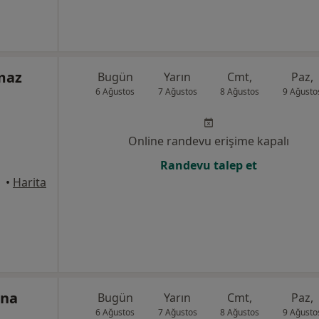
lmaz
Bugün
Yarın
Cmt,
Paz,
6 Ağustos
7 Ağustos
8 Ağustos
9 Ağusto
Online randevu erişime kapalı
Randevu talep et
alle
•
Harita
rna
Bugün
Yarın
Cmt,
Paz,
6 Ağustos
7 Ağustos
8 Ağustos
9 Ağusto