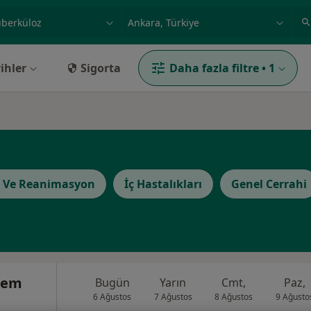
ilgi alanı ve hastalık, isim
örnek: İstanbul
ihler
Sigorta
Daha fazla filtre
•
1
i Ve Reanimasyon
İç Hastalıkları
Genel Cerrahi
ylem
Bugün
Yarın
Cmt,
Paz,
6 Ağustos
7 Ağustos
8 Ağustos
9 Ağusto