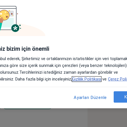
r
Sigortalar
Görüşler (28)
lar
iniz bizim için önemli
şun köyünde doğdu. İlkokul ve ortaokul
abul ederek, Şirketimiz ve ortaklarımızın istatistikler için veri toplam
a tamamladı. 1992-1998 yılları arasında
arınıza göre size içerik sunmak için çerezleri (veya benzer teknolojiler
du. 1998-1999 ve 2001-2002 yılları
 olursunuz.Tercihlerinizi istediğiniz zaman ayarlardan görebilir ve
nde İşletme Hekimi olarak çalıştı. 1999-
lirsiniz. Daha fazla bilgi için inceleyiniz,
Gizlilik Politikası
ve
Çerez Poli
lık Daire Başkanlığında Tabip Asteğmen
002-2003 yıllarında Osmangazi
ahisi Asistanlığı yaptı. 2003 yılında
K
Ayarları Düzenle
 Bölümünde başladığı asistanlık
Karaciğer Kanserleri
ji Uzmanı oldu. 2008-2010 yılları
eases
anesinde Radyoloji Uzmanı olarak
 beri Bursa’da özel hastanelerde