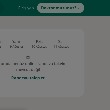
Giriş yap
Doktor musunuz?
n
Yarın
Pzt,
Sal,
Çar,
Per,
s
9 Ağustos
10 Ağustos
11 Ağustos
12 Ağustos
13 Ağus
rumda henüz online randevu takvimi
mevcut değil
Randevu talep et