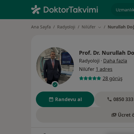
Uzmanlık, 
Ana Sayfa
Radyoloji
Nilüfer
Nurullah Do
Şehir değiştir
Prof. Dr.
Nurullah D
uz
Radyoloji
·
Daha fazla
Nilüfer
1 adres
28 görüş
Randevu al
0850 333
Ücret 