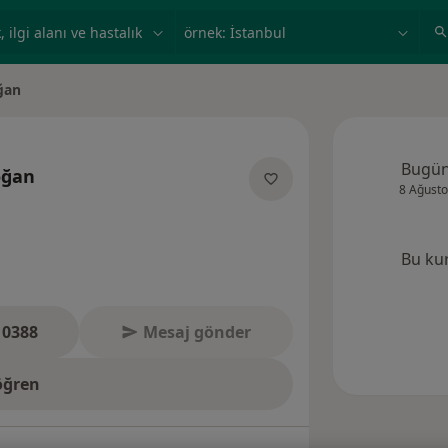
ilgi alanı ve hastalık, isim
örnek: İstanbul
ğan
Bugü
oğan
8 Ağusto
manliklar hakkinda
Bu ku
 0388
Mesaj gönder
öğren