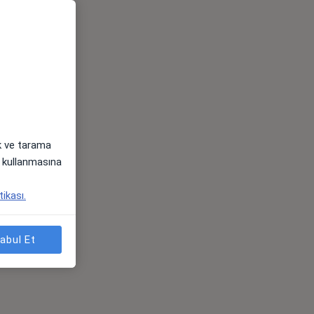
ak ve tarama
i) kullanmasına
tikası.
abul Et