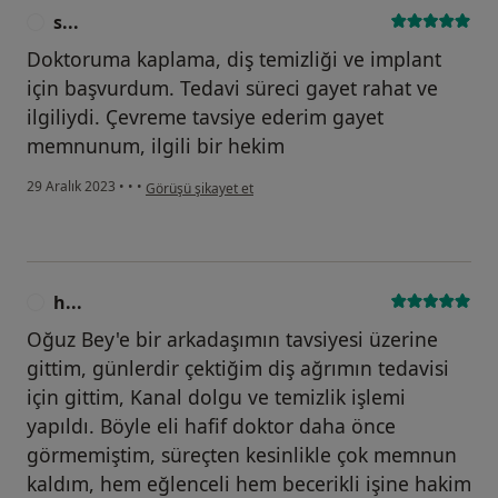
s...
S
Doktoruma kaplama, diş temizliği ve implant
için başvurdum. Tedavi süreci gayet rahat ve
ilgiliydi. Çevreme tavsiye ederim gayet
memnunum, ilgili bir hekim
kullanıcının görüşüne göre s...
29 Aralık 2023
•
•
•
Görüşü şikayet et
h...
H
Oğuz Bey'e bir arkadaşımın tavsiyesi üzerine
gittim, günlerdir çektiğim diş ağrımın tedavisi
için gittim, Kanal dolgu ve temizlik işlemi
yapıldı. Böyle eli hafif doktor daha önce
görmemiştim, süreçten kesinlikle çok memnun
kaldım, hem eğlenceli hem becerikli işine hakim