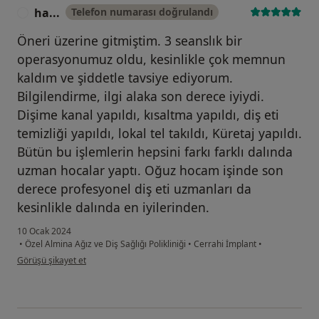
ha...
Telefon numarası doğrulandı
H
Öneri üzerine gitmiştim. 3 seanslık bir
operasyonumuz oldu, kesinlikle çok memnun
kaldım ve şiddetle tavsiye ediyorum.
Bilgilendirme, ilgi alaka son derece iyiydi.
Dişime kanal yapıldı, kısaltma yapıldı, diş eti
temizliği yapıldı, lokal tel takıldı, Küretaj yapıldı.
Bütün bu işlemlerin hepsini farkı farklı dalında
uzman hocalar yaptı. Oğuz hocam işinde son
derece profesyonel diş eti uzmanları da
kesinlikle dalında en iyilerinden.
10 Ocak 2024
•
Özel Almina Ağız ve Diş Sağlığı Polikliniği
•
Cerrahi İmplant
•
kullanıcının görüşüne göre ha...
Görüşü şikayet et