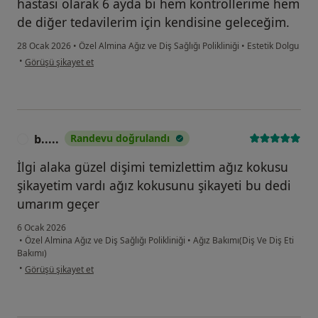
hastası olarak 6 ayda bi hem kontrollerime hem
de diğer tedavilerim için kendisine geleceğim.
28 Ocak 2026
•
Özel Almina Ağız ve Diş Sağlığı Polikliniği
•
Estetik Dolgu
kullanıcının görüşüne göre gü...
•
Görüşü şikayet et
b.....
Randevu doğrulandı
B
İlgi alaka güzel dişimi temizlettim ağız kokusu
şikayetim vardı ağız kokusunu şikayeti bu dedi
umarım geçer
6 Ocak 2026
•
Özel Almina Ağız ve Diş Sağlığı Polikliniği
•
Ağız Bakımı(Diş Ve Diş Eti
Bakımı)
kullanıcının görüşüne göre b.....
•
Görüşü şikayet et