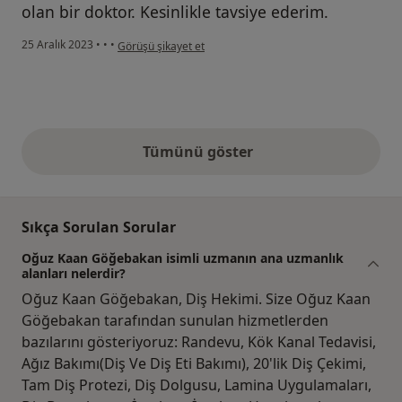
olan bir doktor. Kesinlikle tavsiye ederim.
kullanıcının görüşüne göre h...
25 Aralık 2023
•
•
•
Görüşü şikayet et
Tümünü göster
yukarıdaki görüşler
Sıkça Sorulan Sorular
Oğuz Kaan Göğebakan isimli uzmanın ana uzmanlık
alanları nelerdir?
Oğuz Kaan Göğebakan, Diş Hekimi. Size Oğuz Kaan
Göğebakan tarafından sunulan hizmetlerden
bazılarını gösteriyoruz: Randevu, Kök Kanal Tedavisi,
Ağız Bakımı(Diş Ve Diş Eti Bakımı), 20'lik Diş Çekimi,
Tam Diş Protezi, Diş Dolgusu, Lamina Uygulamaları,