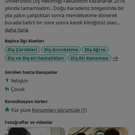
Üniversitesi Diş hekimliği Fakültesini kazanarak 2016
yılında tamamladım.. Doğu Karadeniz bölgesinde bir
yıla yakın çalıştıktan sonra memleketime dönerek
burada belirli bir süre sonra kendi kliniğimiz olan
Hakkımda
Almina Ağız ve Diş Sağlığı Polikliniğini 2017 yılında
daha fazla
açmış bulunmaktayız.. İmplant cerrahisi
Başlıca İlgi Alanları
Estetik kaplamalar
Diş Çürükleri
Diş Gıcırdatma
Diş Ağrısı
Zirkonyum Veneerler öncelikle ilgi alanımız olup
a11y_s
Diş ve Diş eti hastalıkları
Diş Eti Kanaması
+9
kliniğimizde kanal tedavisi, Çocuk diş hekimliği, dolgu
tedavisi ,gömülü diş çekimleri yapılmaktadır..
Görülen hasta/danışanlar
Yetişkin
Çocuk
Konsültasyon türleri
Yüz yüze
Konumları görüntüle (1)
Fotoğraflar ve videolar