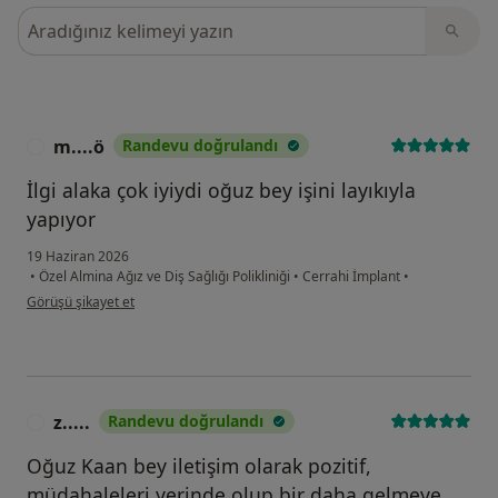
Görüşler içerisinde ara
m....ö
Randevu doğrulandı
M
İlgi alaka çok iyiydi oğuz bey işini layıkıyla
yapıyor
19 Haziran 2026
•
Özel Almina Ağız ve Diş Sağlığı Polikliniği
•
Cerrahi İmplant
•
kullanıcının görüşüne göre m....ö
Görüşü şikayet et
z.....
Randevu doğrulandı
Z
Oğuz Kaan bey iletişim olarak pozitif,
müdahaleleri yerinde olup bir daha gelmeye