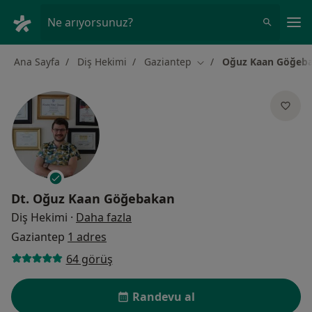
An
Ne arıyorsunuz?
Ana Sayfa
Diş Hekimi
Gaziantep
Oğuz Kaan Göğeb
Şehir değiştir
Dt.
Oğuz Kaan Göğebakan
uzmanliklar hakkinda
Diş Hekimi
·
Daha fazla
Gaziantep
1 adres
64 görüş
Randevu al