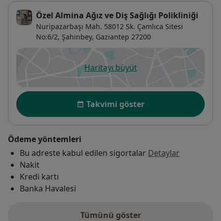
Özel Almina Ağız ve Diş Sağlığı Polikliniği
Nuripazarbaşı Mah. 58012 Sk. Çamlıca Sitesi
No:6/2,
Şahinbey
,
Gaziantep
27200
Haritayı büyüt
yeni bir sekmede açılır
Uygunluk
Takvimi göster
Ödeme yöntemleri
Bu adreste kabul edilen sigortalar
Detaylar
Nakit
Kredi kartı
Banka Havalesi
Tümünü göster
adres hakkında