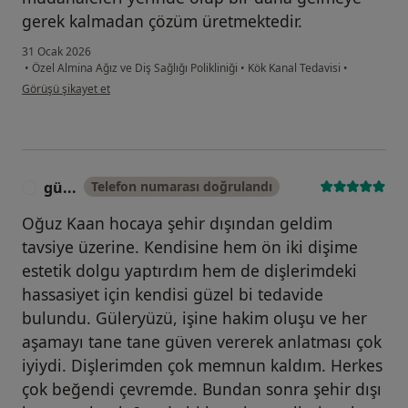
gerek kalmadan çözüm üretmektedir.
31 Ocak 2026
•
Özel Almina Ağız ve Diş Sağlığı Polikliniği
•
Kök Kanal Tedavisi
•
kullanıcının görüşüne göre z.....
Görüşü şikayet et
gü...
Telefon numarası doğrulandı
G
Oğuz Kaan hocaya şehir dışından geldim
tavsiye üzerine. Kendisine hem ön iki dişime
estetik dolgu yaptırdım hem de dişlerimdeki
hassasiyet için kendisi güzel bi tedavide
bulundu. Güleryüzü, işine hakim oluşu ve her
aşamayı tane tane güven vererek anlatması çok
iyiydi. Dişlerimden çok memnun kaldım. Herkes
çok beğendi çevremde. Bundan sonra şehir dışı