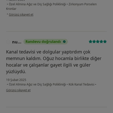
•
Özel Almina Ağız ve Diş Sağlığı Polikliniği
•
Zirkonyum Porselen
Kronlar
kullanıcının görüşüne göre as...u
•
Görüşü şikayet et
nu...
Randevu doğrulandı
N
Kanal tedavisi ve dolgular yaptırdım çok
memnun kaldım. Oğuz hocamla birlikte diğer
hocalar ve çalışanlar gayet ilgili ve güler
yüzlüydü.
19 Şubat 2025
•
Özel Almina Ağız ve Diş Sağlığı Polikliniği
•
Kök Kanal Tedavisi
•
kullanıcının görüşüne göre nu...
Görüşü şikayet et