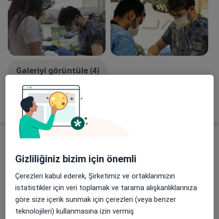
Galeriyi görüntüle (4)
Tümünü göster
deneyim hakkında
Hizmetler
Gizliliğiniz bizim için önemli
Diğer Hizmetler
20'lik Diş Çekimi
Çerezleri kabul ederek, Şirketimiz ve ortaklarımızın
istatistikler için veri toplamak ve tarama alışkanlıklarınıza
Ağız Bakımı(Diş Ve Diş Eti Bakımı)
göre size içerik sunmak için çerezleri (veya benzer
teknolojileri) kullanmasına izin vermiş
Cerrahi İmplant