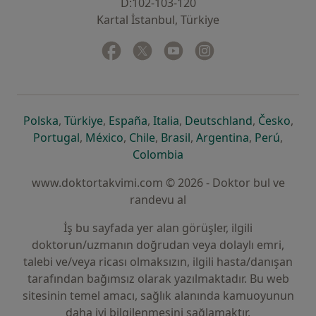
D:102-103-120
Kartal İstanbul, Türkiye
Facebook
yeni bir sekmede açılır
Twitter
yeni bir sekmede açılır
Youtube
yeni bir sekmede açılır
Instagram
yeni bir sekmede aç
yeni bir sekmede açılır
yeni bir sekmede açılır
yeni bir sekmede açılır
yeni bir sekmede açılır
yeni bir sek
yeni 
Polska
,
Türkiye
,
España
,
Italia
,
Deutschland
,
Česko
,
yeni bir sekmede açılır
yeni bir sekmede açılır
yeni bir sekmede açılır
yeni bir sekmede açılır
yeni bir sekm
yeni bi
Portugal
,
México
,
Chile
,
Brasil
,
Argentina
,
Perú
,
yeni bir sekmede açılır
Colombia
www.doktortakvimi.com © 2026 - Doktor bul ve
randevu al
İş bu sayfada yer alan görüşler, ilgili
doktorun/uzmanın doğrudan veya dolaylı emri,
talebi ve/veya ricası olmaksızın, ilgili hasta/danışan
tarafından bağımsız olarak yazılmaktadır. Bu web
sitesinin temel amacı, sağlık alanında kamuoyunun
daha iyi bilgilenmesini sağlamaktır.