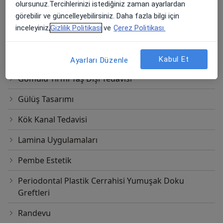
olursunuz.Tercihlerinizi istediğiniz zaman ayarlardan
görebilir ve güncelleyebilirsiniz. Daha fazla bilgi için
Diş Beyazlatma
inceleyiniz,
Gizlilik Politikası
ve
Çerez Politikası.
Diş Dolgusu
Estetik Dolgu
Kabul Et
Ayarları Düzenle
Gömülü Yirmi Yaş Dişi Tedavisi
Gülüş Tasarımı
Kök Kanal Tedavisi
Lamina Uygulamaları
Pembe Estetik
Periodontal Plastik Cerrahisi Yumuşak Doku
Greftleri
Randevu