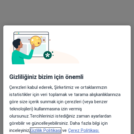
Nazım Hikmet Cad., Lefkoşa
•
Harita
Dr. Dt. Hatice Mükellef
Bu uzman ilgili adres için online danışmanlık/takvim sunmuyor.
Randevu talep et
Gizliliğiniz bizim için önemli
Çerezleri kabul ederek, Şirketimiz ve ortaklarımızın
istatistikler için veri toplamak ve tarama alışkanlıklarınıza
Dt. Ahmet Çobanoğlu
göre size içerik sunmak için çerezleri (veya benzer
Diş hekimi
teknolojileri) kullanmasına izin vermiş
22 görüş
olursunuz.Tercihlerinizi istediğiniz zaman ayarlardan
Marmara Bölgesi 4. Sok Başak Apt No1 Kat:1, Lefkoşa
•
Harita
görebilir ve güncelleyebilirsiniz. Daha fazla bilgi için
Ahmet Çobanoğlu Muayenehanesi
inceleyiniz,
Gizlilik Politikası
ve
Çerez Politikası.