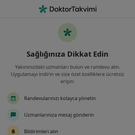
An
Diş Hekimi • Lefkoşa, Kıbrıs
Filters
Sigorta
Harita
Lefkoşa, Diş Hekimi
Sağlığınıza Dikkat Edin
Yakınınızdaki uzmanları bulun ve randevu alın.
Uygulamayı indirin ve size özel özelliklere ücretsiz
erişin:
Randevularınızı kolayca yönetin
Dt. Gizem Sebatlı Biçen
Uzmanlarınıza mesaj gönderin
Diş hekimi
33 görüş
Bildirimleri alın