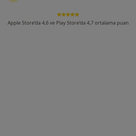
Adres 1
Adres 2
Apple Store’da 4,6 ve Play Store’da 4,7 ortalama puan
Şht. Zeki Bayram Sokak No:5 İbrahim İnce Apartmanı, Lefkoşa
•
Harita
Dentince Dental Clinic
Bu uzman ilgili adres için online danışmanlık/takvim sunmuyor.
Randevu talep et
Dr. Dt. Gizem Çelebioğlu Genç
Diş hekimi, Ağız diş ve çene cerrahisi