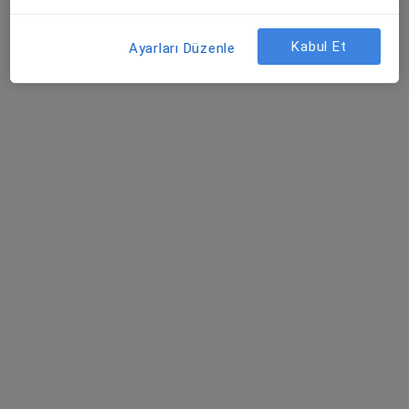
Bu uzman ilgili adres için online danışmanlık/takvim sunmuyor.
Kabul Et
Ayarları Düzenle
Randevu talep et
Dr. Dt. Merve Mevlanaoğlu Uzun
Diş hekimi, Protetik diş tedavisi
16 görüş
Yusuf Kaptan Sokak No: 6 K: 1 Osmanoğlu 17 Apartmanı Küçük Kaymaklı, Lefkoşa
•
Harita
M&M Dental Clinic
Bu uzman ilgili adres için online danışmanlık/takvim sunmuyor.