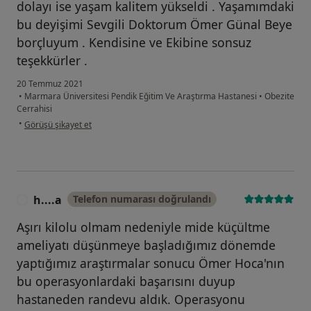
dolayı ise yaşam kalitem yükseldi . Yaşamımdaki
bu deyişimi Sevgili Doktorum Ömer Günal Beye
borçluyum . Kendisine ve Ekibine sonsuz
teşekkürler .
20 Temmuz 2021
•
Marmara Üniversitesi Pendik Eğitim Ve Araştırma Hastanesi
•
Obezite
Cerrahisi
kullanıcının görüşüne göre s.....
•
Görüşü şikayet et
h....a
Telefon numarası doğrulandı
H
Aşırı kilolu olmam nedeniyle mide küçültme
ameliyatı düşünmeye başladığımız dönemde
yaptığımız araştırmalar sonucu Ömer Hoca'nın
bu operasyonlardaki başarısını duyup
hastaneden randevu aldık. Operasyonu