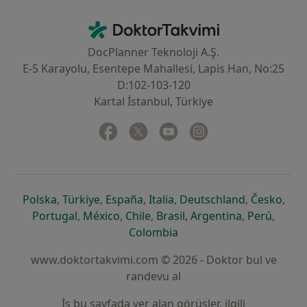
İletişim
DoktorTakvimi - Ana Sayfa
DocPlanner Teknoloji A.Ş.
E-5 Karayolu, Esentepe Mahallesi, Lapis Han, No:25
D:102-103-120
Kartal İstanbul, Türkiye
Facebook
yeni bir sekmede açılır
Twitter
yeni bir sekmede açılır
Youtube
yeni bir sekmede açılır
Instagram
yeni bir sekmede aç
yeni bir sekmede açılır
yeni bir sekmede açılır
yeni bir sekmede açılır
yeni bir sekmede açılır
yeni bir sek
yeni 
Polska
,
Türkiye
,
España
,
Italia
,
Deutschland
,
Česko
,
yeni bir sekmede açılır
yeni bir sekmede açılır
yeni bir sekmede açılır
yeni bir sekmede açılır
yeni bir sekm
yeni bi
Portugal
,
México
,
Chile
,
Brasil
,
Argentina
,
Perú
,
yeni bir sekmede açılır
Colombia
www.doktortakvimi.com © 2026 - Doktor bul ve
randevu al
İş bu sayfada yer alan görüşler, ilgili