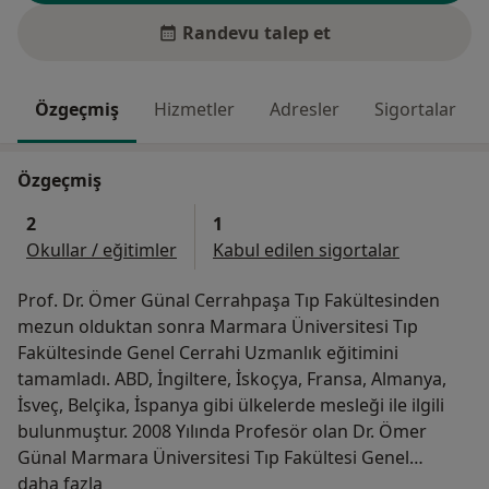
Randevu talep et
Özgeçmiş
Hizmetler
Adresler
Sigortalar
Özgeçmiş
2
1
Okullar / eğitimler
Kabul edilen sigortalar
Prof. Dr. Ömer Günal Cerrahpaşa Tıp Fakültesinden
mezun olduktan sonra Marmara Üniversitesi Tıp
Fakültesinde Genel Cerrahi Uzmanlık eğitimini
tamamladı. ABD, İngiltere, İskoçya, Fransa, Almanya,
İsveç, Belçika, İspanya gibi ülkelerde mesleği ile ilgili
bulunmuştur. 2008 Yılında Profesör olan Dr. Ömer
Günal Marmara Üniversitesi Tıp Fakültesi Genel
Hakkımda
Cerrahi Anabilim Dalı’nda öğretim üyesi olup, halen
daha fazla