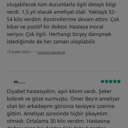
oluşabilecek tüm durumlarla ilgili detaylı bilgi
verdi. 1,5 yıl olacak ameliyat olalı. Yaklaşık 52-
54 kilo verdim. Kontrollerime devam ettim. Çok
kibar ve pozitif bir doktor. Hastaya moral
veriyor. Çok ilgili. Herhangi birşey danışmak
istediğimde de her zaman ulaşılabilir.
kullanıcının görüşüne göre b.....
15 Şubat 2022
•
•
•
Görüşü şikayet et
m.....
M
Diyabet hastasıydım, aşırı kilom vardı. Şeker
böbrek ve göze vurmuştu. Ömer Bey'e ameliyat
olan bir arkadaşımı görünce tavsiyesi üzerine
gittim. Ameliyat sürecinde hiçbir şikayetim
olmadı. Ortalama 30 kilo verdim. Hastasına