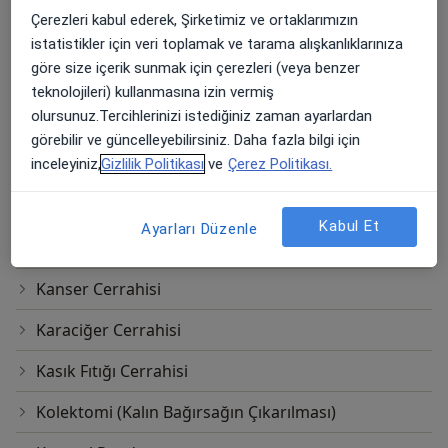
Fundoplikasyon
Çerezleri kabul ederek, Şirketimiz ve ortaklarımızın
Fundoplikasyon(Gerd Cerrahisi)
istatistikler için veri toplamak ve tarama alışkanlıklarınıza
göre size içerik sunmak için çerezleri (veya benzer
Gastrointestinal Cerrahisi
teknolojileri) kullanmasına izin vermiş
olursunuz.Tercihlerinizi istediğiniz zaman ayarlardan
Guatr Ameliyatı
görebilir ve güncelleyebilirsiniz. Daha fazla bilgi için
inceleyiniz,
Gizlilik Politikası
ve
Çerez Politikası.
Göbek Fıtığı Ameliyatı
Herni Cerrahisi
Kabul Et
Ayarları Düzenle
Jackson Pratt Dren
Kanser Cerrahisi
Karaciğer Cerrahisi
Kasık Fıtığı Cerrahisi
Kolektomi (Kalın Bağırsağın Çıkarılması)