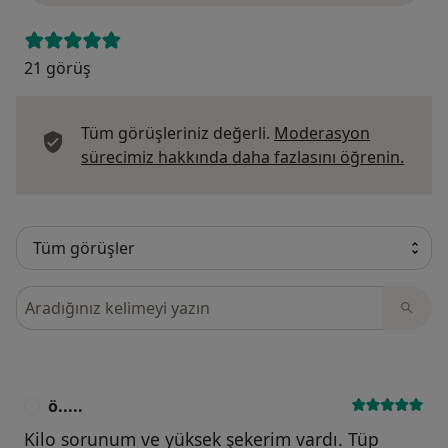
21 görüş
Tüm görüşleriniz değerli.
Moderasyon
Görüş
sürecimiz hakkında daha fazlasını öğrenin.
Görüşler içerisinde ara
ö.....
Ö
Kilo sorunum ve yüksek şekerim vardı. Tüp