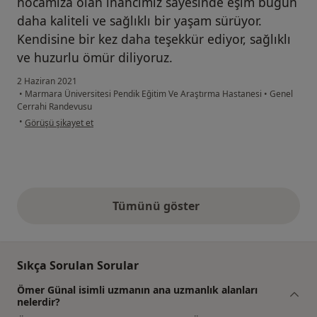
hocamıza olan inancımız sayesinde eşim bugün
daha kaliteli ve sağlıklı bir yaşam sürüyor.
Kendisine bir kez daha teşekkür ediyor, sağlıklı
ve huzurlu ömür diliyoruz.
2 Haziran 2021
•
Marmara Üniversitesi Pendik Eğitim Ve Araştırma Hastanesi
•
Genel
Cerrahi Randevusu
kullanıcının görüşüne göre ş.....
•
Görüşü şikayet et
Tümünü göster
yukarıdaki görüşler
Sıkça Sorulan Sorular
Ömer Günal isimli uzmanın ana uzmanlık alanları
nelerdir?