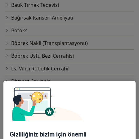
Batık Tırnak Tedavisi
Bağırsak Kanseri Ameliyatı
Botoks
Böbrek Nakli (Transplantasyonu)
Böbrek Üstü Bezi Cerrahisi
Da Vinci Robotik Cerrahi
Diyabet Cerrahisi
Elektron Işınlı Bilgisayarlı Tomografi
Endokrin Cerrahisi
Ercp(Endoskopik Retrograd Kolanjio
Pankreotografi)
Gizliliğiniz bizim için önemli