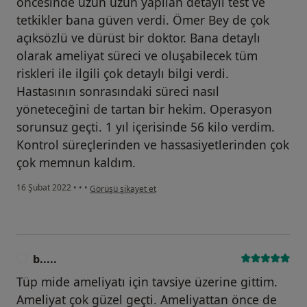
öncesinde uzun uzun yapılan detaylı test ve
tetkikler bana güven verdi. Ömer Bey de çok
açıksözlü ve dürüst bir doktor. Bana detaylı
olarak ameliyat süreci ve oluşabilecek tüm
riskleri ile ilgili çok detaylı bilgi verdi.
Hastasının sonrasındaki süreci nasıl
yöneteceğini de tartan bir hekim. Operasyon
sorunsuz geçti. 1 yıl içerisinde 56 kilo verdim.
Kontrol süreçlerinden ve hassasiyetlerinden çok
çok memnun kaldım.
kullanıcının görüşüne göre u.....
16 Şubat 2022
•
•
•
Görüşü şikayet et
b.....
B
Tüp mide ameliyatı için tavsiye üzerine gittim.
Ameliyat çok güzel geçti. Ameliyattan önce de