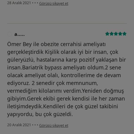
kullanıcının görüşüne göre f.....
28 Aralık 2021
•
•
•
Görüşü şikayet et
a.....
A
Ömer Bey ile obezite cerrahisi ameliyatı
gerçekleştirdik Kişilik olarak iyi bir insan, çok
güleryüzlü, hastalarına karşı pozitif yaklaşan bir
insan.Bariatrik bypass ameliyatı oldum.2 sene
olacak ameliyat olalı, kontrollerime de devam
ediyoruz. 2 senedir çok memnunum,
vermediğim kilolarımı verdim.Yeniden doğmuş
gibiyim.Gerek ekibi gerek kendisi ile her zaman
iletişimdeydik.Kendileri de çok güzel takibini
yapıyordu, bu çok güzeldi.
kullanıcının görüşüne göre a.....
20 Aralık 2021
•
•
•
Görüşü şikayet et