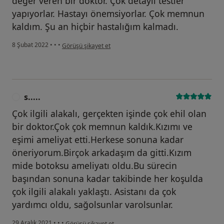
değer veren bir doktor. Çok detaylı testler
yapıyorlar. Hastayı önemsiyorlar. Çok memnun
kaldım. Şu an hiçbir hastalığım kalmadı.
kullanıcının görüşüne göre m.....
8 Şubat 2022
•
•
•
Görüşü şikayet et
s.....
S
Çok ilgili alakalı, gerçekten işinde çok ehil olan
bir doktor.Çok çok memnun kaldık.Kızımı ve
eşimi ameliyat etti.Herkese sonuna kadar
öneriyorum.Birçok arkadaşım da gitti.Kızım
mide botoksu ameliyatı oldu.Bu sürecin
başından sonuna kadar takibinde her koşulda
çok ilgili alakalı yaklaştı. Asistanı da çok
yardımcı oldu, sağolsunlar varolsunlar.
kullanıcının görüşüne göre s.....
29 Aralık 2021
•
•
•
Görüşü şikayet et