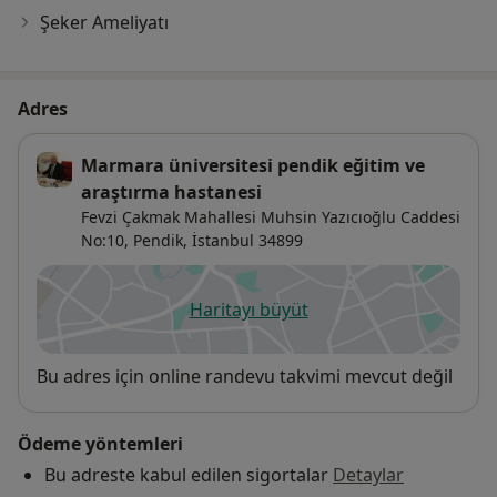
Şeker Ameliyatı
Adres
Marmara üniversitesi pendik eğitim ve
araştırma hastanesi
Fevzi Çakmak Mahallesi Muhsin Yazıcıoğlu Caddesi
No:10,
Pendik
,
İstanbul
34899
Haritayı büyüt
yeni bir sekmede açılır
Uygunluk
Bu adres için online randevu takvimi mevcut değil
Ödeme yöntemleri
Bu adreste kabul edilen sigortalar
Detaylar