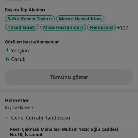
Sağlık Bakanlığı Marmara Üniversitesi Pendik Eğitim
Başlıca İlgi Alanları
Araştırma Hastanesi Genel Cerrahi Kliniğinde
Safra Kesesi Taşları
Meme Hastalıkları
çalışmaktadır.
a11
Tiroid Guatr
Mide Hastalıkları
Hemoroid
+107
Görülen hasta/danışanlar
Yetişkin
Çocuk
Tümünü göster
deneyim hakkında
Hizmetler
Başlıca Hizmetler
Genel Cerrahi Randevusu
Fevzi Çakmak Mahallesi Muhsin Yazıcıoğlu Caddesi
No:10, İstanbul