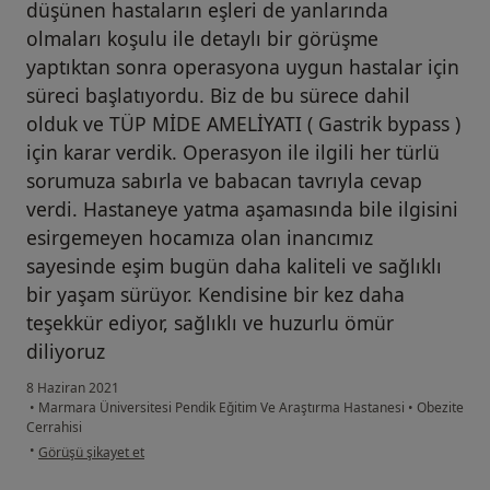
düşünen hastaların eşleri de yanlarında
olmaları koşulu ile detaylı bir görüşme
yaptıktan sonra operasyona uygun hastalar için
süreci başlatıyordu. Biz de bu sürece dahil
olduk ve TÜP MİDE AMELİYATI ( Gastrik bypass )
için karar verdik. Operasyon ile ilgili her türlü
sorumuza sabırla ve babacan tavrıyla cevap
verdi. Hastaneye yatma aşamasında bile ilgisini
esirgemeyen hocamıza olan inancımız
sayesinde eşim bugün daha kaliteli ve sağlıklı
bir yaşam sürüyor. Kendisine bir kez daha
teşekkür ediyor, sağlıklı ve huzurlu ömür
diliyoruz
8 Haziran 2021
•
Marmara Üniversitesi Pendik Eğitim Ve Araştırma Hastanesi
•
Obezite
Cerrahisi
kullanıcının görüşüne göre h....a
•
Görüşü şikayet et