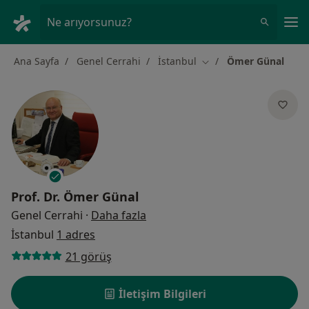
An
Ne arıyorsunuz?
Ana Sayfa
Genel Cerrahi
İstanbul
Ömer Günal
Şehir değiştir
Prof. Dr.
Ömer Günal
uzmanliklar hakkinda
Genel Cerrahi
·
Daha fazla
İstanbul
1 adres
21 görüş
İletişim Bilgileri