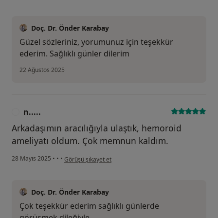
Doç. Dr. Önder Karabay
Güzel sözleriniz, yorumunuz için teşekkür
ederim. Sağlıklı günler dilerim
22 Ağustos 2025
n.....
N
Arkadaşımın aracılığıyla ulaştık, hemoroid
ameliyatı oldum. Çok memnun kaldım.
kullanıcının görüşüne göre n.....
28 Mayıs 2025
•
•
•
Görüşü şikayet et
Doç. Dr. Önder Karabay
Çok teşekkür ederim sağlıklı günlerde
görüşmek dileğiyle