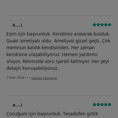
k....)
K
Eşim için başvurduk. Kendimiz aratarak bulduk.
Guatr ameliyatı oldu. Ameliyatı güzel geçti. Çok
memnun kaldık kendisinden. Her zaman
kendisine ulaşabiliyoruz. Hemen yardımcı
oluyor. Aklımızda soru işareti kalmıyor. Her şeyi
detaylı konuşabiliyoruz.
kullanıcının görüşüne göre k....)
7 Ekim 2024
•
•
•
Görüşü şikayet et
a....)
A
Çocuğum için başvurduk. Tesadüfen gittik