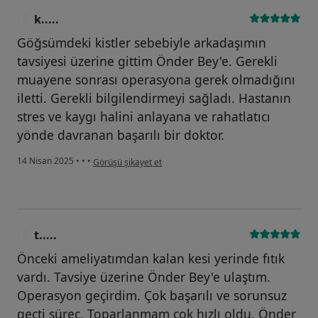
k.....
K
Göğsümdeki kistler sebebiyle arkadaşımın
tavsiyesi üzerine gittim Önder Bey'e. Gerekli
muayene sonrası operasyona gerek olmadığını
iletti. Gerekli bilgilendirmeyi sağladı. Hastanın
stres ve kaygı halini anlayana ve rahatlatıcı
yönde davranan başarılı bir doktor.
kullanıcının görüşüne göre k.....
14 Nisan 2025
•
•
•
Görüşü şikayet et
t.....
T
Önceki ameliyatımdan kalan kesi yerinde fıtık
vardı. Tavsiye üzerine Önder Bey'e ulaştım.
Operasyon geçirdim. Çok başarılı ve sorunsuz
geçti süreç. Toparlanmam çok hızlı oldu. Önder