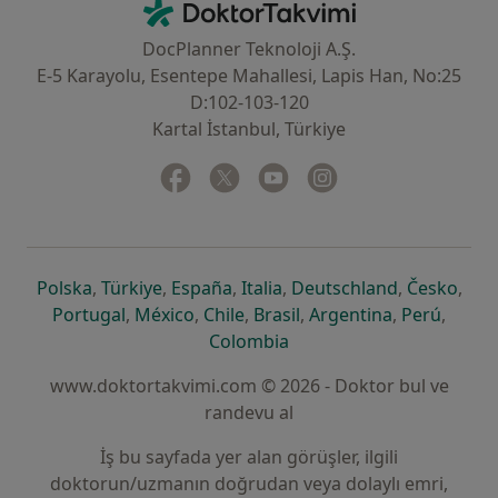
DoktorTakvimi - Ana Sayfa
DocPlanner Teknoloji A.Ş.
E-5 Karayolu, Esentepe Mahallesi, Lapis Han, No:25
D:102-103-120
Kartal İstanbul, Türkiye
Facebook
yeni bir sekmede açılır
Twitter
yeni bir sekmede açılır
Youtube
yeni bir sekmede açılır
Instagram
yeni bir sekmede aç
yeni bir sekmede açılır
yeni bir sekmede açılır
yeni bir sekmede açılır
yeni bir sekmede açılır
yeni bir sek
yeni 
Polska
,
Türkiye
,
España
,
Italia
,
Deutschland
,
Česko
,
yeni bir sekmede açılır
yeni bir sekmede açılır
yeni bir sekmede açılır
yeni bir sekmede açılır
yeni bir sekm
yeni bi
Portugal
,
México
,
Chile
,
Brasil
,
Argentina
,
Perú
,
yeni bir sekmede açılır
Colombia
www.doktortakvimi.com © 2026 - Doktor bul ve
randevu al
İş bu sayfada yer alan görüşler, ilgili
doktorun/uzmanın doğrudan veya dolaylı emri,