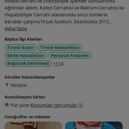
invaziv cerrahi ve Endoskopik işlemler konularında
eğitimler aldım. Kolon Cerrahisi ve Rektum Cerrahisi ile
Hepatobilyer Cerrahi alanlarında öncü isimlerle
beraber çalışma fırsatı buldum. İstanbulda 2012
Hakkımda
yılından bu yana çeşitli özel hastanelerde hizmet
daha fazla
verdim. 2019 yılından itibaren Surp Pırgiç Ermeni
Başlıca İlgi Alanları
Hastanesi'nde görev yapmaktayım. İlgi alanlarım
Tiroid Guatr
Tiroid Hastalıkları
arasında; Anal bölge hastalıkları (Proktoloji), Kolon-
Mide Hastalıkları
Perianal Fissürler
Rektum hastalıkları, Meme kanseri ve karın içi sıcak
kemoterapi (HİPEK) yer almaktadır.
a11y_sr_more_diseases
Bağırsak Delinmesi
+114
Görülen hasta/danışanlar
Yetişkin
Konsültasyon türleri
Yüz yüze
Konumları görüntüle (1)
Fotoğraflar ve videolar