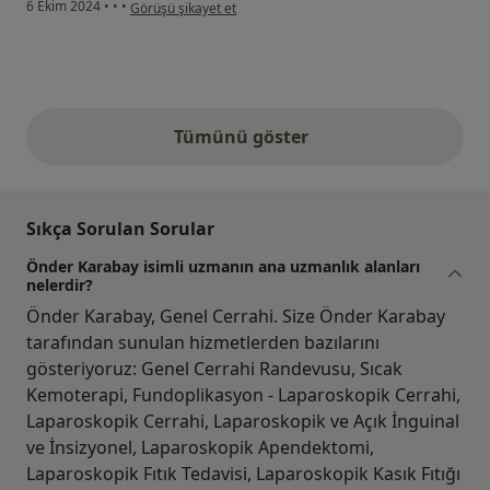
kullanıcının görüşüne göre y....a
6 Ekim 2024
•
•
•
Görüşü şikayet et
Tümünü göster
yukarıdaki görüşler
Sıkça Sorulan Sorular
Önder Karabay isimli uzmanın ana uzmanlık alanları
nelerdir?
Önder Karabay, Genel Cerrahi. Size Önder Karabay
tarafından sunulan hizmetlerden bazılarını
gösteriyoruz: Genel Cerrahi Randevusu, Sıcak
Kemoterapi, Fundoplikasyon - Laparoskopik Cerrahi,
Laparoskopik Cerrahi, Laparoskopik ve Açık İnguinal
ve İnsizyonel, Laparoskopik Apendektomi,
Laparoskopik Fıtık Tedavisi, Laparoskopik Kasık Fıtığı