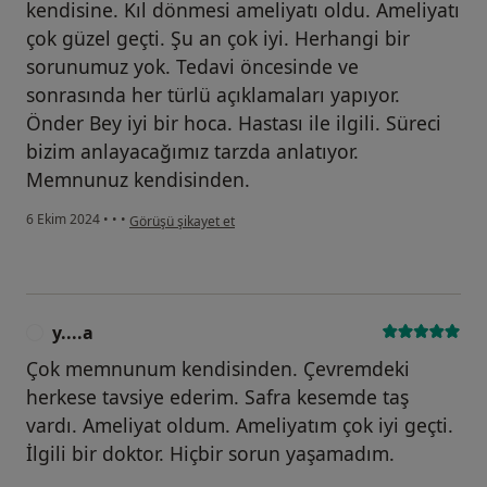
kendisine. Kıl dönmesi ameliyatı oldu. Ameliyatı
çok güzel geçti. Şu an çok iyi. Herhangi bir
sorunumuz yok. Tedavi öncesinde ve
sonrasında her türlü açıklamaları yapıyor.
Önder Bey iyi bir hoca. Hastası ile ilgili. Süreci
bizim anlayacağımız tarzda anlatıyor.
Memnunuz kendisinden.
kullanıcının görüşüne göre a....)
6 Ekim 2024
•
•
•
Görüşü şikayet et
y....a
Y
Çok memnunum kendisinden. Çevremdeki
herkese tavsiye ederim. Safra kesemde taş
vardı. Ameliyat oldum. Ameliyatım çok iyi geçti.
İlgili bir doktor. Hiçbir sorun yaşamadım.