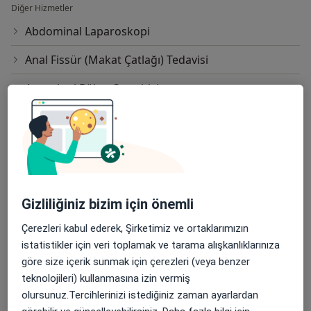
Diğer Hizmetler
Abdominal Laparoskopi
Anal Fissür (Makat Çatlağı) Tedavisi
Anorektal Bölge Cerrahisi
Anoskopi
Apandisit Alınması
Apendektomi
Apse Insizyonu Ve Drenajı
Gizliliğiniz bizim için önemli
Çerezleri kabul ederek, Şirketimiz ve ortaklarımızın
Batık Tırnak Tedavisi
istatistikler için veri toplamak ve tarama alışkanlıklarınıza
Bağırsak Kanseri Ameliyatı
göre size içerik sunmak için çerezleri (veya benzer
teknolojileri) kullanmasına izin vermiş
Dikişsiz Hemoroid Cerrahisi
olursunuz.Tercihlerinizi istediğiniz zaman ayarlardan