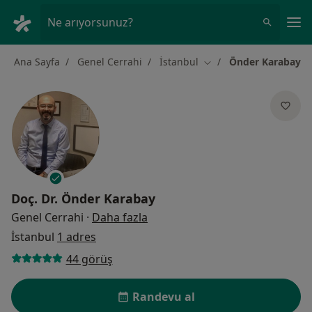
An
Ne arıyorsunuz?
Ana Sayfa
Genel Cerrahi
İstanbul
Önder Karabay
Şehir değiştir
Doç. Dr.
Önder Karabay
uzmanliklar hakkinda
Genel Cerrahi
·
Daha fazla
İstanbul
1 adres
44 görüş
Randevu al