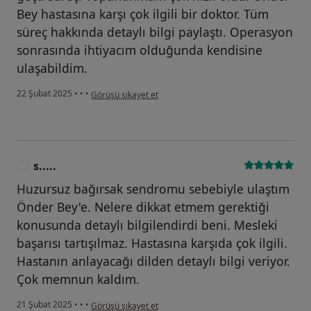
Bey hastasına karşı çok ilgili bir doktor. Tüm
süreç hakkında detaylı bilgi paylaştı. Operasyon
sonrasında ihtiyacım olduğunda kendisine
ulaşabildim.
kullanıcının görüşüne göre t.....
22 Şubat 2025
•
•
•
Görüşü şikayet et
s.....
S
Huzursuz bağırsak sendromu sebebiyle ulaştım
Önder Bey'e. Nelere dikkat etmem gerektiği
konusunda detaylı bilgilendirdi beni. Mesleki
başarısı tartışılmaz. Hastasına karşıda çok ilgili.
Hastanın anlayacağı dilden detaylı bilgi veriyor.
Çok memnun kaldım.
kullanıcının görüşüne göre s.....
21 Şubat 2025
•
•
•
Görüşü şikayet et