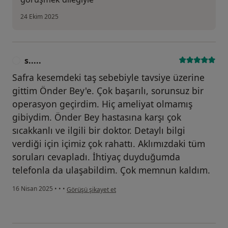
24 Ekim 2025
s.....
S
Safra kesemdeki taş sebebiyle tavsiye üzerine
gittim Önder Bey'e. Çok başarılı, sorunsuz bir
operasyon geçirdim. Hiç ameliyat olmamış
gibiydim. Önder Bey hastasına karşı çok
sıcakkanlı ve ilgili bir doktor. Detaylı bilgi
verdiği için içimiz çok rahattı. Aklımızdaki tüm
soruları cevapladı. İhtiyaç duyduğumda
telefonla da ulaşabildim. Çok memnun kaldım.
kullanıcının görüşüne göre s.....
16 Nisan 2025
•
•
•
Görüşü şikayet et