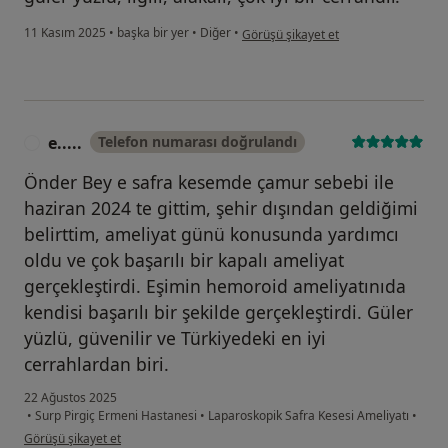
kullanıcının görüşüne göre o....z
11 Kasım 2025
•
başka bir yer
•
Diğer
•
Görüşü şikayet et
e.....
Telefon numarası doğrulandı
E
Önder Bey e safra kesemde çamur sebebi ile
haziran 2024 te gittim, şehir dışından geldiğimi
belirttim, ameliyat günü konusunda yardımcı
oldu ve çok başarılı bir kapalı ameliyat
gerçekleştirdi. Eşimin hemoroid ameliyatınıda
kendisi başarılı bir şekilde gerçekleştirdi. Güler
yüzlü, güvenilir ve Türkiyedeki en iyi
cerrahlardan biri.
22 Ağustos 2025
•
Surp Pirgiç Ermeni Hastanesi
•
Laparoskopik Safra Kesesi Ameliyatı
•
kullanıcının görüşüne göre e.....
Görüşü şikayet et