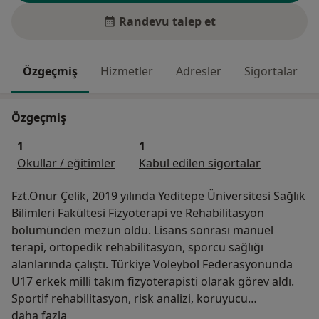
Randevu talep et
Özgeçmiş
Hizmetler
Adresler
Sigortalar
Özgeçmiş
1
1
Okullar / eğitimler
Kabul edilen sigortalar
Fzt.Onur Çelik, 2019 yılında Yeditepe Üniversitesi Sağlık
Bilimleri Fakültesi Fizyoterapi ve Rehabilitasyon
bölümünden mezun oldu. Lisans sonrası manuel
terapi, ortopedik rehabilitasyon, sporcu sağlığı
alanlarında çalıştı. Türkiye Voleybol Federasyonunda
U17 erkek milli takım fizyoterapisti olarak görev aldı.
Sportif rehabilitasyon, risk analizi, koruyucu
Hakkımda
rehabilitasyon alanında birçok sporcu ile çalışmasının
daha fazla