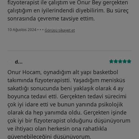
fizyoterapist ile çalıştım ve Onur Bey gerçekten
çalıştığım en iyilerindendi diyebilirim. Bu süreç
sonrasında çevreme tavsiye ettim.
kullanıcının görüşüne göre b...
10 Ağustos 2024
•
•
•
Görüşü şikayet et
d...
D
Onur Hocam, oynadığım alt yapı basketbol
takımında fizyoterapistti. Yaşadığım menisküs
sakatlığı sonucunda beni yaklaşık olarak 4 ay
boyunca tedavi etti. Gerçekten tedavi sürecimi
çok iyi idare etti ve bunun yanında psikolojik
olarak da hep yanımda oldu. Gerçekten işinde
çok iyi bir fizyoterapist olduğunu düşünüyorum
ve ihtiyacı olan herkesin ona rahatlıkla
güvenebileceğini düşünüyorum.