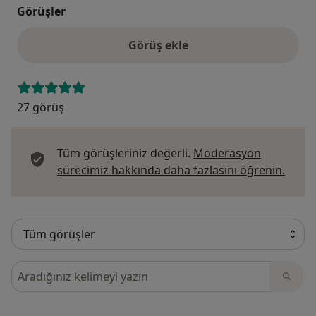
Görüşler
Görüş ekle
27 görüş
Tüm görüşleriniz değerli.
Moderasyon
Görüş
sürecimiz hakkında daha fazlasını öğrenin.
Görüşler içerisinde ara