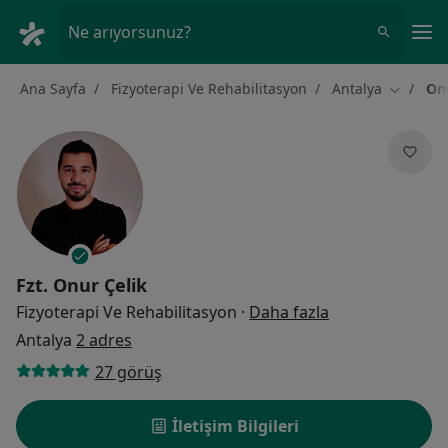
An
Ne arıyorsunuz?
Ana Sayfa
Fizyoterapi Ve Rehabilitasyon
Antalya
Onu
Şehir değ
Fzt.
Onur Çelik
uzmanliklar ha
Fizyoterapi Ve Rehabilitasyon
·
Daha fazla
Antalya
2 adres
27 görüş
İletişim Bilgileri