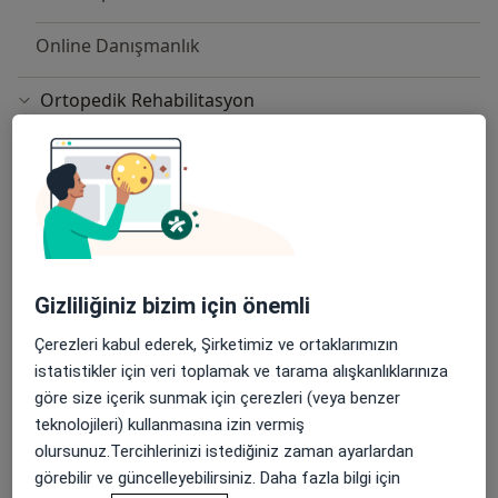
rahatsızlıkları, düzeltici egzersizler,sporcu sağlığı, bel
boyun manuel terapi ve kronik ağrıdır.
Online Danışmanlık
Ortopedik Rehabilitasyon
Belek Mahallesi Turizm Caddesi No:4, Antalya
Gloria Sports Arena
Sporcu Rehabilitasyonu
Belek Mahallesi Turizm Caddesi No:4, Antalya
Gloria Sports Arena
Gizliliğiniz bizim için önemli
Diğer Hizmetler
Çerezleri kabul ederek, Şirketimiz ve ortaklarımızın
Bel - Boyun Fıtığı
istatistikler için veri toplamak ve tarama alışkanlıklarınıza
göre size içerik sunmak için çerezleri (veya benzer
El Rehabilitasyonu
teknolojileri) kullanmasına izin vermiş
olursunuz.Tercihlerinizi istediğiniz zaman ayarlardan
Evde Fizyoterapi
görebilir ve güncelleyebilirsiniz. Daha fazla bilgi için