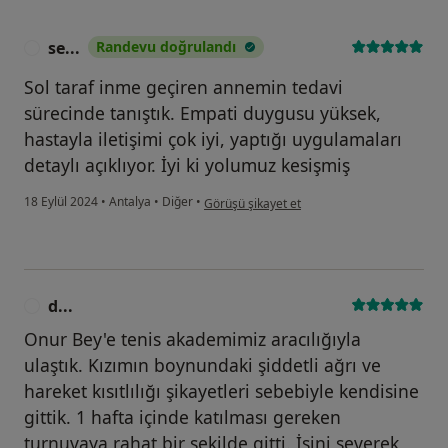
se...
Randevu doğrulandı
S
Sol taraf inme geçiren annemin tedavi
sürecinde tanıştık. Empati duygusu yüksek,
hastayla iletişimi çok iyi, yaptığı uygulamaları
detaylı açıklıyor. İyi ki yolumuz kesişmiş
kullanıcının görüşüne göre se...
18 Eylül 2024
•
Antalya
•
Diğer
•
Görüşü şikayet et
d...
D
Onur Bey'e tenis akademimiz aracılığıyla
ulaştık. Kızımın boynundaki şiddetli ağrı ve
hareket kısıtlılığı şikayetleri sebebiyle kendisine
gittik. 1 hafta içinde katılması gereken
turnuvaya rahat bir şekilde gitti. İşini severek