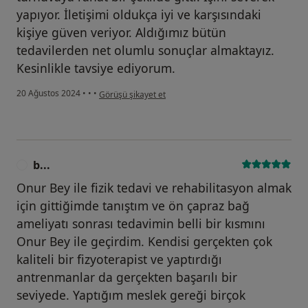
yapıyor. İletişimi oldukça iyi ve karşısındaki
kişiye güven veriyor. Aldığımız bütün
tedavilerden net olumlu sonuçlar almaktayız.
Kesinlikle tavsiye ediyorum.
kullanıcının görüşüne göre d...
20 Ağustos 2024
•
•
•
Görüşü şikayet et
b...
B
Onur Bey ile fizik tedavi ve rehabilitasyon almak
için gittiğimde tanıştım ve ön çapraz bağ
ameliyatı sonrası tedavimin belli bir kısmını
Onur Bey ile geçirdim. Kendisi gerçekten çok
kaliteli bir fizyoterapist ve yaptırdığı
antrenmanlar da gerçekten başarılı bir
seviyede. Yaptığım meslek gereği birçok