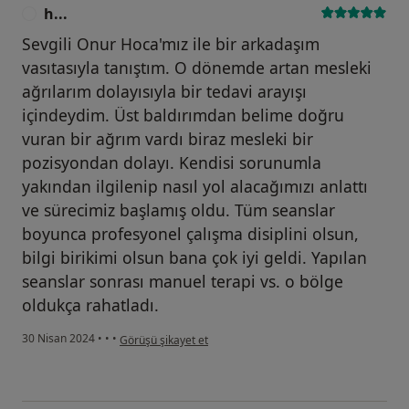
h...
H
Sevgili Onur Hoca'mız ile bir arkadaşım
vasıtasıyla tanıştım. O dönemde artan mesleki
ağrılarım dolayısıyla bir tedavi arayışı
içindeydim. Üst baldırımdan belime doğru
vuran bir ağrım vardı biraz mesleki bir
pozisyondan dolayı. Kendisi sorunumla
yakından ilgilenip nasıl yol alacağımızı anlattı
ve sürecimiz başlamış oldu. Tüm seanslar
boyunca profesyonel çalışma disiplini olsun,
bilgi birikimi olsun bana çok iyi geldi. Yapılan
seanslar sonrası manuel terapi vs. o bölge
oldukça rahatladı.
kullanıcının görüşüne göre h...
30 Nisan 2024
•
•
•
Görüşü şikayet et