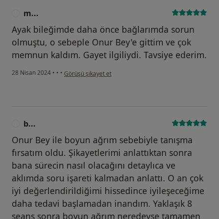
m...
M
Ayak bileğimde daha önce bağlarımda sorun
olmuştu, o sebeple Onur Bey'e gittim ve çok
memnun kaldım. Gayet ilgiliydi. Tavsiye ederim.
kullanıcının görüşüne göre m...
28 Nisan 2024
•
•
•
Görüşü şikayet et
b...
B
Onur Bey ile boyun ağrım sebebiyle tanışma
fırsatım oldu. Şikayetlerimi anlattıktan sonra
bana sürecin nasıl olacağını detaylıca ve
aklımda soru işareti kalmadan anlattı. O an çok
iyi değerlendirildiğimi hissedince iyileşeceğime
daha tedavi başlamadan inandım. Yaklaşık 8
seans sonra boyun ağrım neredeyse tamamen