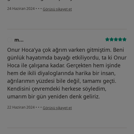
kullanıcının görüşüne göre d...
24 Haziran 2024
•
•
•
Görüşü şikayet et
m...
M
Onur Hoca'ya çok ağrım varken gitmiştim. Beni
günlük hayatımda bayağı etkiliyordu, ta ki Onur
Hoca ile çalışana kadar. Gerçekten hem işinde
hem de ikili diyaloglarında harika bir insan,
ağrılarımın yüzdesi bile değil, tamamı geçti.
Kendisini çevremdeki herkese söyledim,
umarım bir gün yeniden denk geliriz.
kullanıcının görüşüne göre m...
22 Haziran 2024
•
•
•
Görüşü şikayet et