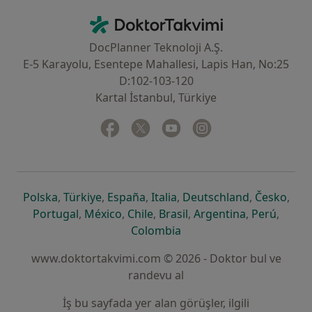
İletişim
DoktorTakvimi - Ana Sayfa
DocPlanner Teknoloji A.Ş.
E-5 Karayolu, Esentepe Mahallesi, Lapis Han, No:25
D:102-103-120
Kartal İstanbul, Türkiye
Facebook
yeni bir sekmede açılır
Twitter
yeni bir sekmede açılır
Youtube
yeni bir sekmede açılır
Instagram
yeni bir sekmede aç
yeni bir sekmede açılır
yeni bir sekmede açılır
yeni bir sekmede açılır
yeni bir sekmede açılır
yeni bir sek
yeni 
Polska
,
Türkiye
,
España
,
Italia
,
Deutschland
,
Česko
,
yeni bir sekmede açılır
yeni bir sekmede açılır
yeni bir sekmede açılır
yeni bir sekmede açılır
yeni bir sekm
yeni bi
Portugal
,
México
,
Chile
,
Brasil
,
Argentina
,
Perú
,
yeni bir sekmede açılır
Colombia
www.doktortakvimi.com © 2026 - Doktor bul ve
randevu al
İş bu sayfada yer alan görüşler, ilgili