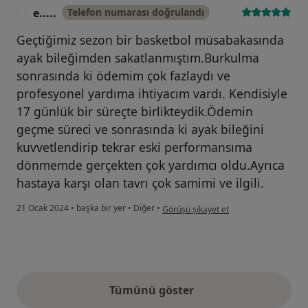
e.....
Telefon numarası doğrulandı
E
Geçtiğimiz sezon bir basketbol müsabakasında
ayak bileğimden sakatlanmıştım.Burkulma
sonrasında ki ödemim çok fazlaydı ve
profesyonel yardıma ihtiyacım vardı. Kendisiyle
17 günlük bir süreçte birlikteydik.Ödemin
geçme süreci ve sonrasında ki ayak bileğini
kuvvetlendirip tekrar eski performansıma
dönmemde gerçekten çok yardımcı oldu.Ayrıca
hastaya karşı olan tavrı çok samimi ve ilgili.
kullanıcının görüşüne göre e.....
21 Ocak 2024
•
başka bir yer
•
Diğer
•
Görüşü şikayet et
Tümünü göster
yukarıdaki görüşler