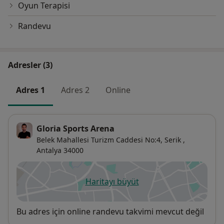
Oyun Terapisi
Randevu
Adresler (3)
Adres 1
Adres 2
Online
Gloria Sports Arena
Belek Mahallesi Turizm Caddesi No:4,
Serik
,
Antalya
34000
Haritayı büyüt
yeni bir sekmede açılır
Uygunluk
Bu adres için online randevu takvimi mevcut değil