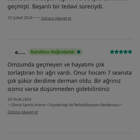
geçmişti. Başarılı bir tedavi süreciydi.
kullanıcının görüşüne göre b...
23 Şubat 2024
•
•
•
Görüşü şikayet et
e.....
Randevu doğrulandı
E
Omzumda geçmeyen ve hayatımı çok
zorlaştıran bir ağrı vardı. Onur hocam 7 seansta
çok şükür derdime derman oldu. Bir ağrınız
sızınız varsa düşünmeden gidebilirsiniz
24 Ocak 2024
•
Gloria Sports Arena
•
Fizyoterapi Ve Rehabilitasyon Randevusu
•
kullanıcının görüşüne göre e.....
Görüşü şikayet et