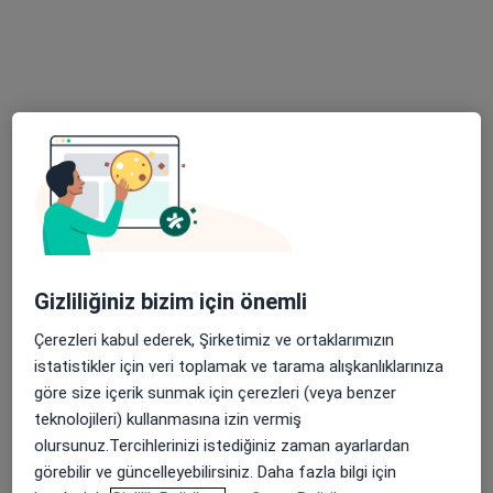
Öğretmenevleri mahallesi Atatürk bulvarı no:82 niyazi abay apt. kat :3 daire 5, Konyaaltı
•
Harita
Fzt. Merve Çataltaş
Bu uzman ilgili adres için online danışmanlık/takvim sunmuyor.
Randevu talep et
Gizliliğiniz bizim için önemli
Çerezleri kabul ederek, Şirketimiz ve ortaklarımızın
istatistikler için veri toplamak ve tarama alışkanlıklarınıza
Doç. Dr. Osman Civan
göre size içerik sunmak için çerezleri (veya benzer
teknolojileri) kullanmasına izin vermiş
Ortopedi ve travmatoloji
olursunuz.Tercihlerinizi istediğiniz zaman ayarlardan
84 görüş
görebilir ve güncelleyebilirsiniz. Daha fazla bilgi için