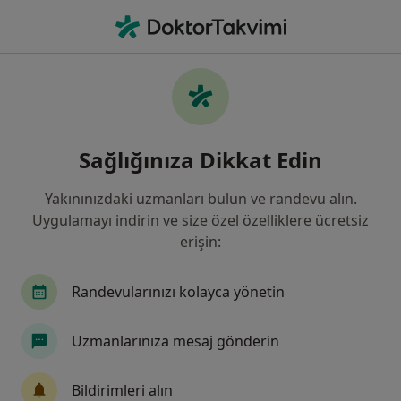
An
Donuk Omuz • Antalya
Filters
• 1
Sigorta
Harita
Donuk Omuz, Antalya
Sağlığınıza Dikkat Edin
Yakınınızdaki uzmanları bulun ve randevu alın.
Hangi uzmanlığı aramıştınız?
Uygulamayı indirin ve size özel özelliklere ücretsiz
Fizyoterapi Ve Rehabilitasyon
Ortopedi Ve Tra
erişin:
Randevularınızı kolayca yönetin
Uzmanlarınıza mesaj gönderin
Bildirimleri alın