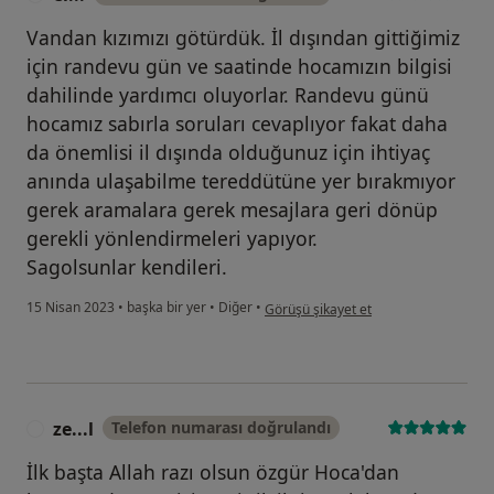
Vandan kızımızı götürdük. İl dışından gittiğimiz
için randevu gün ve saatinde hocamızın bilgisi
dahilinde yardımcı oluyorlar. Randevu günü
hocamız sabırla soruları cevaplıyor fakat daha
da önemlisi il dışında olduğunuz için ihtiyaç
anında ulaşabilme tereddütüne yer bırakmıyor
gerek aramalara gerek mesajlara geri dönüp
gerekli yönlendirmeleri yapıyor.
Sagolsunlar kendileri.
kullanıcının görüşüne göre er...
15 Nisan 2023
•
başka bir yer
•
Diğer
•
Görüşü şikayet et
ze...l
Telefon numarası doğrulandı
Z
İlk başta Allah razı olsun özgür Hoca'dan