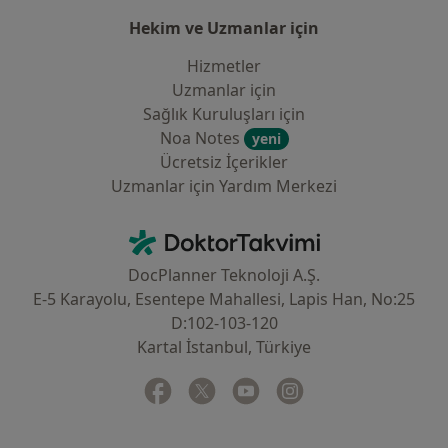
Hekim ve Uzmanlar için
Hizmetler
Uzmanlar için
Sağlık Kuruluşları için
Noa Notes
yeni
Ücretsiz İçerikler
Uzmanlar için Yardım Merkezi
İletişim
DoktorTakvimi - Ana Sayfa
DocPlanner Teknoloji A.Ş.
E-5 Karayolu, Esentepe Mahallesi, Lapis Han, No:25
D:102-103-120
Kartal İstanbul, Türkiye
Facebook
yeni bir sekmede açılır
Twitter
yeni bir sekmede açılır
Youtube
yeni bir sekmede açılır
Instagram
yeni bir sekmede aç