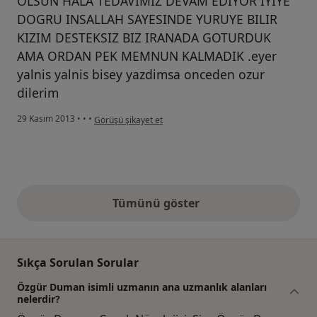
OLSUN HALA TEDAVIMIZ DEVAM EDIYOR IYIYE
DOGRU INSALLAH SAYESINDE YURUYE BILIR
KIZIM DESTEKSIZ BIZ IRANADA GOTURDUK
AMA ORDAN PEK MEMNUN KALMADIK .eyer
yalnis yalnis bisey yazdimsa onceden ozur
dilerim
kullanıcının görüşüne göre he...i
29 Kasım 2013
•
•
•
Görüşü şikayet et
Tümünü göster
yukarıdaki görüşler
Sıkça Sorulan Sorular
Özgür Duman isimli uzmanın ana uzmanlık alanları
nelerdir?