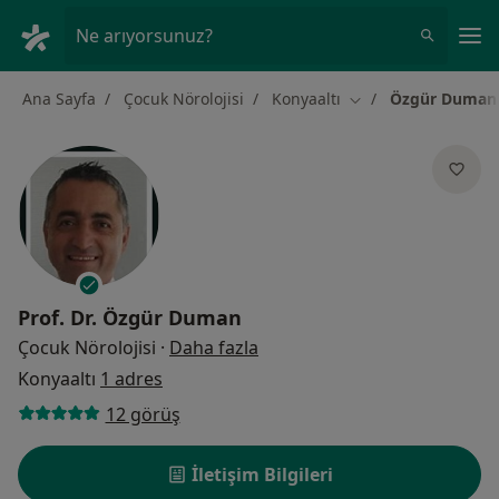
An
Ne arıyorsunuz?
Ana Sayfa
Çocuk Nörolojisi
Konyaaltı
Özgür Duman
Şehir değiştir
Prof. Dr.
Özgür Duman
uzmanliklar hakkinda
Çocuk Nörolojisi
·
Daha fazla
Konyaaltı
1 adres
12 görüş
İletişim Bilgileri