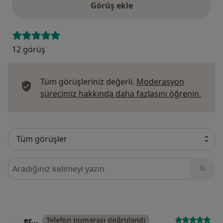
Görüş ekle
12 görüş
Tüm görüşleriniz değerli.
Moderasyon
Görüş
sürecimiz hakkında daha fazlasını öğrenin.
Görüşler içerisinde ara
er...
Telefon numarası doğrulandı
E