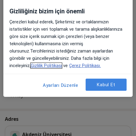
Fonksiyonel Hemisferektomi
Gizliliğiniz bizim için önemli
Hemaferez
Çerezleri kabul ederek, Şirketimiz ve ortaklarımızın
istatistikler için veri toplamak ve tarama alışkanlıklarınıza
MRI
göre size içerik sunmak için çerezleri (veya benzer
teknolojileri) kullanmasına izin vermiş
Otizm Görüntüleme Ve Tanısı
olursunuz.Tercihlerinizi istediğiniz zaman ayarlardan
Riskli Bebek Takibi
görebilir ve güncelleyebilirsiniz. Daha fazla bilgi için
inceleyiniz,
Gizlilik Politikası
ve
Çerez Politikası.
Serebrospinal Sıvı Analizi
Tam Kan Sayımı-Hemogram
Kabul Et
Ayarları Düzenle
X-Ray
Adres
Akdeniz Üniversitesi