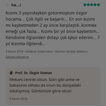
he...i
Kızımı 3 yaşındayken götürmüştüm özgür
hocama... Çok ilgili ve başarılı... En son kızımı
mı kaybetmeden 2 ay önce karşılaştık..kızımda
emeği çok fazla... Kızımı bir yıl önce kaybettim...
Kendisine ilğisinden dolayı çok tşkür ederim... 7
yıl kızımla ilğilendi..
3 Kasım 2018
•
Akdeniz Üniversitesi
•
Kızımın nöroloji doktoru
•
kullanıcının görüşüne göre he...i
Görüşü şikayet et
Prof. Dr. Özgür Duman
Mekanı cennet olsun. Sizin gibi anne ve
babasının olması da onun bu dünyadaki
ödülüymüş. Gönlünüze göre olsun
9 Kasım 2018