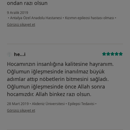
ondan razı olsun
9 Aralık 2019
•
Antalya Özel Anadolu Hastanesi
•
Kızımın epileosi hastası olması
•
kullanıcının görüşüne göre he...i
Görüşü şikayet et
he...i
Hocamınzın insanlığına kalitesine hayranım.
Oğlumun iğleşmesinde inanılmaz büyük
adımlar attıp nöbetlerin bitmesini sağladı.
Oğlumun iğleşmesinde önce Allah sonra
hocamızdır. Allah binkez razı olsun.
28 Mart 2019
•
Akdeniz Üniversitesi
•
Epilepsi Tedavisi
•
kullanıcının görüşüne göre he...i
Görüşü şikayet et