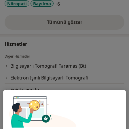
a11y_sr_more_diseases
Nöropati
Bayılma
+6
Tümünü göster
deneyim hakkında
Hizmetler
Diğer Hizmetler
Bilgisayarlı Tomografi Taraması(Bt)
Elektron Işınlı Bilgisayarlı Tomografi
Enjeksiyon Im
Enjeksiyon Iv
Epidural Steroid Enjeksiyonu
Epilepsi Tedavisi