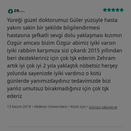
ze....
Z
Yüreği güzel doktorumuz Güler yüzüyle hasta
yakını sakin bir şekilde bilgilendirmesi
hastasına şefkatli sevgi dolu yaklaşması kızımın
Özgür amcası bizim Özgür abimiz iyiki varsın
iyiki rabbim karşımıza sizi çıkardı 2015 yıllından
beri destekleriniz için çok tşk ederim Zehram
artık iyi çok iyi 2 yıla yaklaştık nöbetsiz herşey
yolunda sayenizde iyiki vardınız o kötü
günlerde yanımızdaydınız tedavimizde bizi
yanlız umutsuz birakmadığınız için çok tşk
ederiz
kullanıcının görüşüne göre 
13 Kasım 2018
•
Akdeniz Üniversitesi
•
Kızım için
•
Görüşü şikayet et