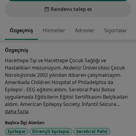
Randevu talep et
Özgeçmiş
Hizmetler
Adresler
Sigortalar
Özgeçmiş
Hacettepe Tıp ve Hacettepe Çocuk Sağlığı ve
Hastalıkları mezunuyum. Akdeniz Üniversitesi Çocuk
Nörolojisinde 2002 yılından itibaren çalışmaktayım.
Amerikada Children Hospital of Philadelphia da
Epilepsi - EEG eğitimi aldım. Serebral Palsi Botox
uygulamada Eğiticilerin Eğitisi Sertifikasını Belçikadan
aldım. American Epilepsy Society, Infantil Seizure
Hakkımda
Society, Peripheric Nerve Society gibi derneklerde
daha fazla
üyelikte bulundum. Halen Akdeniz Üniversitesi Çocuk
Başlıca İlgi Alanları
Nörolojisi ve Özel Anadolu Uyte (meydan)
Epilepsi
Dirençli Epilepsi
Serebral Palsi
Hastanelerinde çalişmaktayım