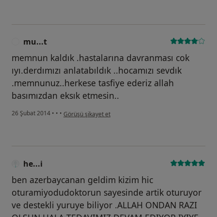
mu...t
M
memnun kaldık .hastalarına davranması cok
ıyı.derdımızı anlatabıldık ..hocamızı sevdık
.memnunuz..herkese tasfiye ederiz allah
basımızdan eksık etmesin..
kullanıcının görüşüne göre mu...t
26 Şubat 2014
•
•
•
Görüşü şikayet et
he...i
ben azerbaycanan geldim kizim hic
oturamiyodudoktorun sayesinde artik oturuyor
ve destekli yuruye biliyor .ALLAH ONDAN RAZI