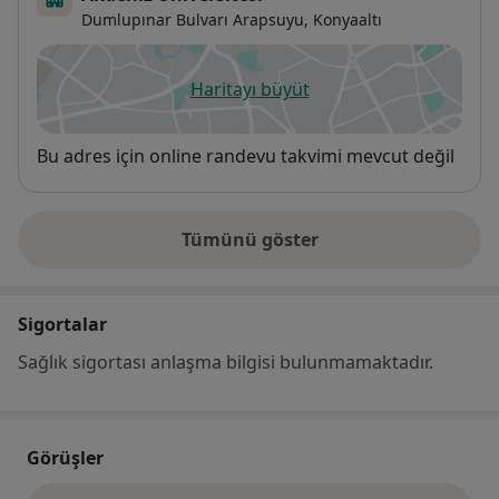
Dumlupınar Bulvarı Arapsuyu,
Konyaaltı
Haritayı büyüt
yeni bir sekmede açılır
Uygunluk
Bu adres için online randevu takvimi mevcut değil
Tümünü göster
adres hakkında
Sigortalar
Sağlık sigortası anlaşma bilgisi bulunmamaktadır.
Görüşler