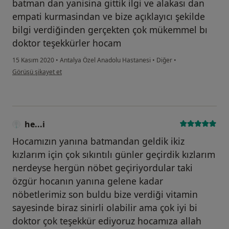
batman dan yanisina gittik ilgi ve alakası dan
empati kurmasindan ve bize açıklayıcı şekilde
bilgi verdiğinden gerçekten çok mükemmel bı
doktor teşekkürler hocam
15 Kasım 2020
•
Antalya Özel Anadolu Hastanesi
•
Diğer
•
kullanıcının görüşüne göre ze...l
Görüşü şikayet et
he...i
Hocamızın yanına batmandan geldik ikiz
kızlarım için çok sıkıntılı günler geçirdik kızlarım
nerdeyse hergün nöbet geçiriyordular taki
özgür hocanın yanına gelene kadar
nöbetlerimiz son buldu bize verdiği vitamin
sayesinde biraz sinirli olabilir ama çok iyi bi
doktor çok teşekkür ediyoruz hocamıza allah