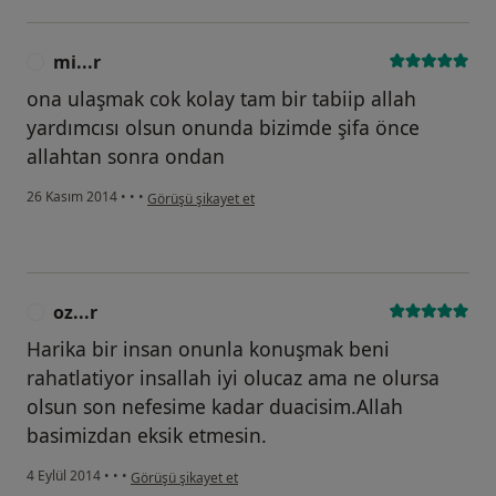
mi...r
M
ona ulaşmak cok kolay tam bir tabiip allah
yardımcısı olsun onunda bizimde şifa önce
allahtan sonra ondan
kullanıcının görüşüne göre mi...r
26 Kasım 2014
•
•
•
Görüşü şikayet et
oz...r
O
Harika bir insan onunla konuşmak beni
rahatlatiyor insallah iyi olucaz ama ne olursa
olsun son nefesime kadar duacisim.Allah
basimizdan eksik etmesin.
kullanıcının görüşüne göre oz...r
4 Eylül 2014
•
•
•
Görüşü şikayet et