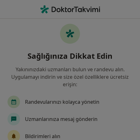
An
Çocuk Nörolojisi • Antalya
Filters
Sigorta
Harita
Antalya, Çocuk Nörolojisi
Sağlığınıza Dikkat Edin
Yakınınızdaki uzmanları bulun ve randevu alın.
Uygulamayı indirin ve size özel özelliklere ücretsiz
erişin:
Randevularınızı kolayca yönetin
Prof. Dr. Şenay Haspolat
Uzmanlarınıza mesaj gönderin
Çocuk nörolojisi
16 görüş
Bildirimleri alın