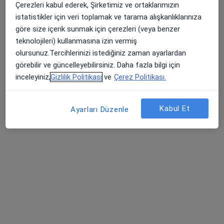
12 görüş
Çerezleri kabul ederek, Şirketimiz ve ortaklarımızın
istatistikler için veri toplamak ve tarama alışkanlıklarınıza
Dumlupınar Bulvarı Arapsuyu, Konyaaltı
•
Harita
göre size içerik sunmak için çerezleri (veya benzer
Akdeniz Üniversitesi
teknolojileri) kullanmasına izin vermiş
Bu uzman ilgili adres için online danışmanlık/takvim sunmuyor.
olursunuz.Tercihlerinizi istediğiniz zaman ayarlardan
görebilir ve güncelleyebilirsiniz. Daha fazla bilgi için
Randevu talep et
inceleyiniz,
Gizlilik Politikası
ve
Çerez Politikası.
Kabul Et
Ayarları Düzenle
Prof. Dr. Serdal Güngör
Çocuk nörolojisi, Çocuk sağlığı ve hastalıkları
15 görüş