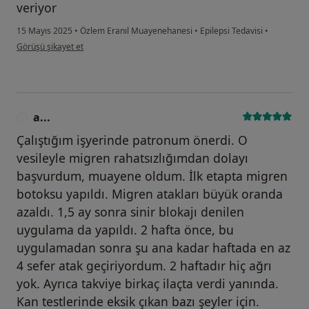
veriyor
15 Mayıs 2025
•
Özlem Eranıl Muayenehanesi
•
Epilepsi Tedavisi
•
kullanıcının görüşüne göre z....e
Görüşü şikayet et
a...
A
Çalıştığım işyerinde patronum önerdi. O
vesileyle migren rahatsızlığımdan dolayı
başvurdum, muayene oldum. İlk etapta migren
botoksu yapıldı. Migren atakları büyük oranda
azaldı. 1,5 ay sonra sinir blokajı denilen
uygulama da yapıldı. 2 hafta önce, bu
uygulamadan sonra şu ana kadar haftada en az
4 sefer atak geçiriyordum. 2 haftadır hiç ağrı
yok. Ayrıca takviye birkaç ilaçta verdi yanında.
Kan testlerinde eksik çıkan bazı şeyler için.