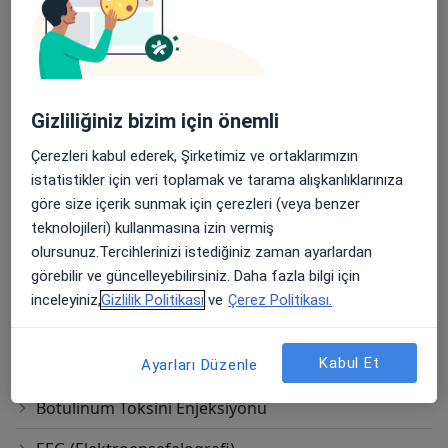
Adalet Mah. Şehit Fethi Sekin Cad.
Ücretler Hakkında
Ventus Tower No:6 Kat:10 Daire:105,
İzmir
Özlem Eranıl Muayenehanesi
Gizliliğiniz bizim için önemli
Diğer Hizmetler
Çerezleri kabul ederek, Şirketimiz ve ortaklarımızın
Alzheimer Takibi
istatistikler için veri toplamak ve tarama alışkanlıklarınıza
Baş Ağrısı Değerlendirme
göre size içerik sunmak için çerezleri (veya benzer
teknolojileri) kullanmasına izin vermiş
Baş Dönmesi Değerlendirmesi
olursunuz.Tercihlerinizi istediğiniz zaman ayarlardan
görebilir ve güncelleyebilirsiniz. Daha fazla bilgi için
Bilgisayarlı Tomografi Taraması(Bt)
inceleyiniz,
Gizlilik Politikası
ve
Çerez Politikası.
Botoks
Kabul Et
Ayarları Düzenle
Botoksla Ağrı Tedavisi
Botulinum Toksini Enjeksiyonu