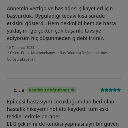
Annemin vertigo ve baş ağrısı şikayetleri için
başvurduk. Uyguladığı tedavi kısa sürede
etkisini gösterdi. Hem hekimliği hem de hasta
yaklaşımı gerçekten çok başarılı. tavsiye
ediyorum hiç düşünmeden gidebilirsiniz.
10 Temmuz 2025
•
Özlem Eranıl Muayenehanesi
•
Baş Dönmesi Değerlendirmesi
•
kullanıcının görüşüne göre yu...k
Görüşü şikayet et
z....e
Randevu doğrulandı
Z
Epilepsi hastasıyım cocukluğumdan beri olan
hastalık hikayemi not etti kaydetti tüm eski
tetkilerlerimle beraber
EEG çekimini de kendisi yapması ayrı bir güven