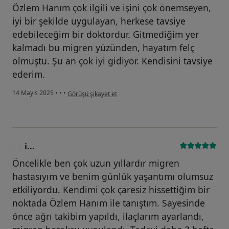
Özlem Hanım çok ilgili ve işini çok önemseyen,
iyi bir şekilde uygulayan, herkese tavsiye
edebileceğim bir doktordur. Gitmediğim yer
kalmadı bu migren yüzünden, hayatım felç
olmuştu. Şu an çok iyi gidiyor. Kendisini tavsiye
ederim.
kullanıcının görüşüne göre a...
14 Mayıs 2025
•
•
•
Görüşü şikayet et
i...
I
Öncelikle ben çok uzun yıllardır migren
hastasıyım ve benim günlük yaşantımı olumsuz
etkiliyordu. Kendimi çok çaresiz hissettiğim bir
noktada Özlem Hanım ile tanıştım. Sayesinde
önce ağrı takibim yapıldı, ilaçlarım ayarlandı,