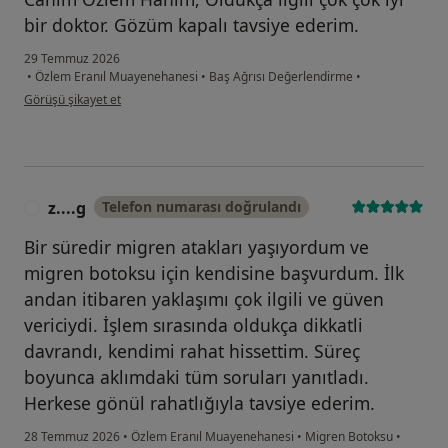
bir doktor. Gözüm kapalı tavsiye ederim.
29 Temmuz 2026
•
Özlem Eranıl Muayenehanesi
•
Baş Ağrısı Değerlendirme
•
kullanıcının görüşüne göre se...m
Görüşü şikayet et
z....g
Telefon numarası doğrulandı
Z
Bir süredir migren atakları yaşıyordum ve
migren botoksu için kendisine başvurdum. İlk
andan itibaren yaklaşımı çok ilgili ve güven
vericiydi. İşlem sırasında oldukça dikkatli
davrandı, kendimi rahat hissettim. Süreç
boyunca aklımdaki tüm soruları yanıtladı.
Herkese gönül rahatlığıyla tavsiye ederim.
28 Temmuz 2026
•
Özlem Eranıl Muayenehanesi
•
Migren Botoksu
•