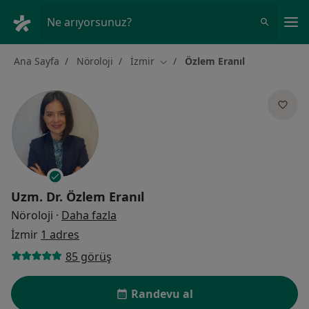
An
Ne arıyorsunuz?
Ana Sayfa
Nöroloji
İzmir
Özlem Eranıl
Şehir değiştir
Uzm. Dr.
Özlem Eranıl
uzmanliklar hakkinda
Nöroloji
·
Daha fazla
İzmir
1 adres
85 görüş
Randevu al