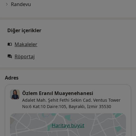
Randevu
Diğer içerikler
Makaleler
Röportaj
Adres
Özlem Eranıl Muayenehanesi
Adalet Mah. Şehit Fethi Sekin Cad. Ventus Tower
No:6 Kat:10 Daire:105,
Bayraklı
,
İzmir
35530
Haritayı büyüt
yeni bir sekmede açılır