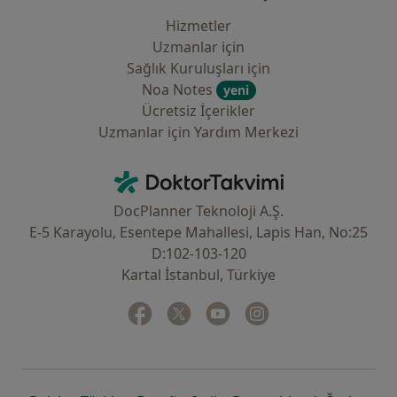
Hizmetler
Uzmanlar için
Sağlık Kuruluşları için
Noa Notes
yeni
Ücretsiz İçerikler
Uzmanlar için Yardım Merkezi
İletişim
DoktorTakvimi - Ana Sayfa
DocPlanner Teknoloji A.Ş.
E-5 Karayolu, Esentepe Mahallesi, Lapis Han, No:25
D:102-103-120
Kartal İstanbul, Türkiye
Facebook
yeni bir sekmede açılır
Twitter
yeni bir sekmede açılır
Youtube
yeni bir sekmede açılır
Instagram
yeni bir sekmede aç