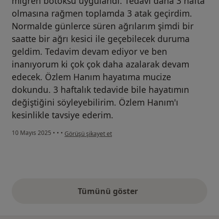
migren botoksu uygulandı. Tedavi daha 3 hafta
olmasına rağmen toplamda 3 atak geçirdim.
Normalde günlerce süren ağrılarım şimdi bir
saatte bir ağrı kesici ile geçebilecek duruma
geldim. Tedavim devam ediyor ve ben
inanıyorum ki çok çok daha azalarak devam
edecek. Özlem Hanım hayatıma mucize
dokundu. 3 haftalık tedavide bile hayatımın
değiştiğini söyleyebilirim. Özlem Hanım'ı
kesinlikle tavsiye ederim.
kullanıcının görüşüne göre i...
10 Mayıs 2025
•
•
•
Görüşü şikayet et
Tümünü göster
yukarıdaki görüşler