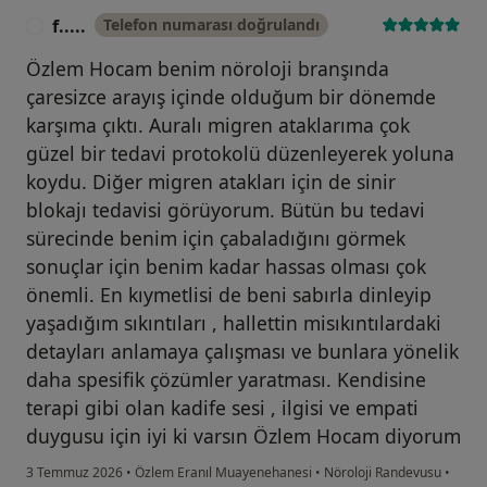
f.....
Telefon numarası doğrulandı
F
Özlem Hocam benim nöroloji branşında
çaresizce arayış içinde olduğum bir dönemde
karşıma çıktı. Auralı migren ataklarıma çok
güzel bir tedavi protokolü düzenleyerek yoluna
koydu. Diğer migren atakları için de sinir
blokajı tedavisi görüyorum. Bütün bu tedavi
sürecinde benim için çabaladığını görmek
sonuçlar için benim kadar hassas olması çok
önemli. En kıymetlisi de beni sabırla dinleyip
yaşadığım sıkıntıları , hallettin misıkıntılardaki
detayları anlamaya çalışması ve bunlara yönelik
daha spesifik çözümler yaratması. Kendisine
terapi gibi olan kadife sesi , ilgisi ve empati
duygusu için iyi ki varsın Özlem Hocam diyorum
3 Temmuz 2026
•
Özlem Eranıl Muayenehanesi
•
Nöroloji Randevusu
•