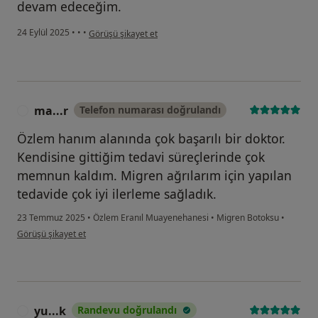
devam edeceğim.
kullanıcının görüşüne göre m.....
24 Eylül 2025
•
•
•
Görüşü şikayet et
ma...r
Telefon numarası doğrulandı
M
Özlem hanım alanında çok başarılı bir doktor.
Kendisine gittiğim tedavi süreçlerinde çok
memnun kaldım. Migren ağrılarım için yapılan
tedavide çok iyi ilerleme sağladık.
23 Temmuz 2025
•
Özlem Eranıl Muayenehanesi
•
Migren Botoksu
•
kullanıcının görüşüne göre ma...r
Görüşü şikayet et
yu...k
Randevu doğrulandı
Y