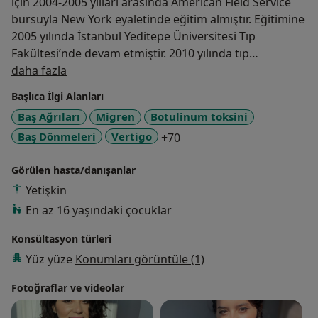
için 2004-2005 yılları arasında American Field Service
bursuyla New York eyaletinde eğitim almıştır. Eğitimine
2005 yılında İstanbul Yeditepe Üniversitesi Tıp
Fakültesi’nde devam etmiştir. 2010 yılında tıp
Hakkımda
fakültesinden yüksek onur derecesi ile mezun
daha fazla
olmuştur. 2011-2015 yılları arasında nöroloji ihtisas
Başlıca İlgi Alanları
eğitimini İstanbul Yeditepe Üniversitesi’nde amalamış
Baş Ağrıları
Migren
Botulinum toksini
ve uzman doktor unvanını almıştır. Uzmanlık sonrası
a11y_sr_more_diseases
Baş Dönmeleri
Vertigo
+70
devlet hizmet yükümlülük görevini Manisa Merkez
Efendi Devlet Hastanesi’nde tamamlamıştır.
Görülen hasta/danışanlar
Türk Tabipler Birliği, Türk Nöroloji Derneği üyeliği
Yetişkin
bulunan Dr. Özlem TERİM, meslek ve eğitim hayatı
En az 16 yaşındaki çocuklar
boyunca nöroloji alanında ulusal ve uluslararası
Konsültasyon türleri
kongre katılımı,sözlü ve yazılı yayını mevcuttur.
Uluslararası burslu olarak katılım gösterdiğiBaltık
Yüz yüze
Konumları görüntüle (1)
Denizi Epilepsi Kursuyanında birçok ulusal EEG-EMG ve
Fotoğraflar ve videolar
botoks uygulama kurslarında yer almıştır.
2021 yılında Dr. Özlem TERİM, İzmir’de kendi özel