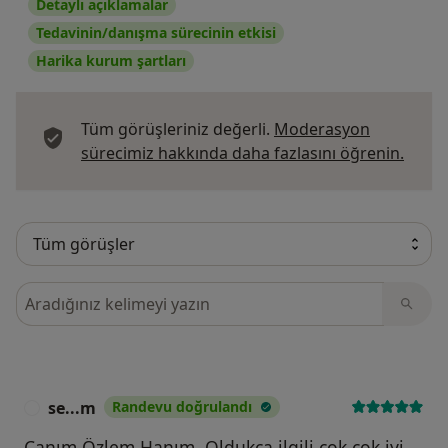
Detaylı açıklamalar
Tedavinin/danışma sürecinin etkisi
Harika kurum şartları
Tüm görüşleriniz değerli.
Moderasyon
Görüş
sürecimiz hakkında daha fazlasını öğrenin.
Görüşler içerisinde ara
se...m
Randevu doğrulandı
S
Canım Özlem Hanım, Oldukça ilgili çok çok iyi