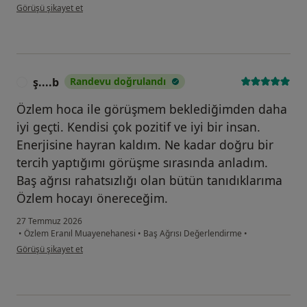
kullanıcının görüşüne göre z....g
Görüşü şikayet et
ş....b
Randevu doğrulandı
Ş
Özlem hoca ile görüşmem beklediğimden daha
iyi geçti. Kendisi çok pozitif ve iyi bir insan.
Enerjisine hayran kaldım. Ne kadar doğru bir
tercih yaptığımı görüşme sırasında anladım.
Baş ağrısı rahatsızlığı olan bütün tanıdıklarıma
Özlem hocayı önereceğim.
27 Temmuz 2026
•
Özlem Eranıl Muayenehanesi
•
Baş Ağrısı Değerlendirme
•
kullanıcının görüşüne göre ş....b
Görüşü şikayet et