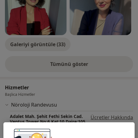
kliniğinde bilimsel çalışmalarına devam etmektedir.
Demans, epilepsi, baş ağrısı konuları başta olmak
üzere genel tüm nörolojik hastalıklar alanında hekimlik
hizmeti verilen kliniğinde EEG, EMG tetkiklerinin yanı
sıra botulinum toksin (botoks) ile girişimsel tedavi
hizmetleri sunulmaktadır.
Galeriyi görüntüle (33)
Tümünü göster
deneyim hakkında
Hizmetler
Başlıca Hizmetler
Nöroloji Randevusu
Adalet Mah. Şehit Fethi Sekin Cad.
Ücretler Hakkında
Ventus Tower No:6 Kat:10 Daire:105,
İzmir
Özlem Eranıl Muayenehanesi