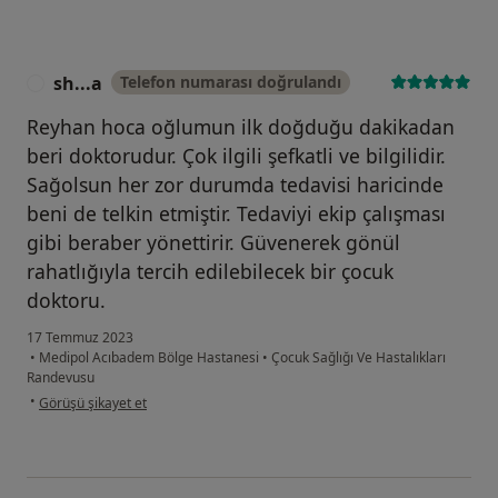
sh...a
Telefon numarası doğrulandı
S
Reyhan hoca oğlumun ilk doğduğu dakikadan
beri doktorudur. Çok ilgili şefkatli ve bilgilidir.
Sağolsun her zor durumda tedavisi haricinde
beni de telkin etmiştir. Tedaviyi ekip çalışması
gibi beraber yönettirir. Güvenerek gönül
rahatlığıyla tercih edilebilecek bir çocuk
doktoru.
17 Temmuz 2023
•
Medipol Acıbadem Bölge Hastanesi
•
Çocuk Sağlığı Ve Hastalıkları
Randevusu
kullanıcının görüşüne göre sh...a
•
Görüşü şikayet et