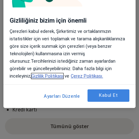
Medipol Acıbadem Bölge Hastanesi
Acıbadem Mahallesi Şht. Emin Çölen Sokağı No:4,
Gizliliğiniz bizim için önemli
Kadıköy
34718
Çerezleri kabul ederek, Şirketimiz ve ortaklarımızın
istatistikler için veri toplamak ve tarama alışkanlıklarınıza
Haritayı büyüt
yeni bir sekmede açılır
göre size içerik sunmak için çerezleri (veya benzer
teknolojileri) kullanmasına izin vermiş
Uygunluk
olursunuz.Tercihlerinizi istediğiniz zaman ayarlardan
Takvimi göster
görebilir ve güncelleyebilirsiniz. Daha fazla bilgi için
inceleyiniz,
Gizlilik Politikası
ve
Çerez Politikası.
Ödeme yöntemleri
Bu adreste kabul edilen sigortalar
Detaylar
Kabul Et
Ayarları Düzenle
Nakit
Kredi kartı
Tümünü göster
adres hakkında