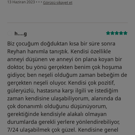
kullanıcının görüşüne göre m....k
13 Haziran 2023
•
•
•
Görüşü şikayet et
h....g
H
Biz çocuğum doğduktan kısa bir süre sonra
Reyhan hanımla tanıştık. Kendisi özellikle
anneyi düşünen ve anneyi ön plana koyan bir
doktor, bu yönü gerçekten benim çok hoşuma
gidiyor, ben neşeli olduğum zaman bebeğim de
gerçekten neşeli oluyor. Kendisi çok pozitif,
güleryüzlü, hastasına karşı ilgili ve istediğim
zaman kendisine ulaşabiliyorum, alanında da
çok donanımlı olduğunu düşünüyorum,
gerektiğinde kendisiyle alakalı olmayan
durumlarda gerekli yerlere yönlendirebiliyor,
7/24 ulaşabilmek çok güzel. Kendisine genel