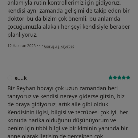
anlamıyla rutin kontrollerimiz için gidiyoruz,
kendisi aynı zamanda gelişimi de takip eden bir
doktor, bu da bizim çok önemli, bu anlamda
çocuğumuzla alakalı her şeyi kendisiyle beraber
planlıyoruz.
kullanıcının görüşüne göre h....g
12 Haziran 2023
•
•
•
Görüşü şikayet et
e....k
E
Biz Reyhan hocayı çok uzun zamandan beri
tanıyoruz ve kendisi nereye giderse gitsin, biz
de oraya gidiyoruz, artık aile gibi olduk.
Kendisinin ilgisi, bilgisi ve tecrübesi çok iyi, her
konuda harika olduğunu düşünüyorum ve
benim için tıbbi bilgi ve birikiminin yanında bir
anne olarak iletişim de gerçekten çok