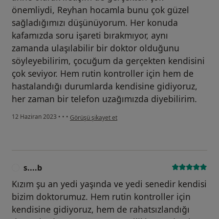
önemliydi, Reyhan hocamla bunu çok güzel
sağladığımızı düşünüyorum. Her konuda
kafamızda soru işareti bırakmıyor, aynı
zamanda ulaşılabilir bir doktor olduğunu
söyleyebilirim, çocuğum da gerçekten kendisini
çok seviyor. Hem rutin kontroller için hem de
hastalandığı durumlarda kendisine gidiyoruz,
her zaman bir telefon uzağımızda diyebilirim.
kullanıcının görüşüne göre e....k
12 Haziran 2023
•
•
•
Görüşü şikayet et
s....b
S
Kızım şu an yedi yaşında ve yedi senedir kendisi
bizim doktorumuz. Hem rutin kontroller için
kendisine gidiyoruz, hem de rahatsızlandığı