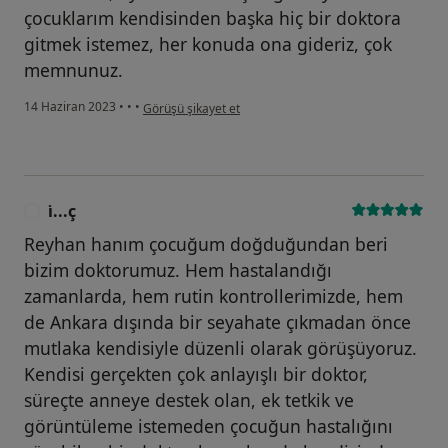
çocuklarım kendisinden başka hiç bir doktora
gitmek istemez, her konuda ona gideriz, çok
memnunuz.
kullanıcının görüşüne göre e....u
14 Haziran 2023
•
•
•
Görüşü şikayet et
i̇...ç
I
Reyhan hanım çocuğum doğduğundan beri
bizim doktorumuz. Hem hastalandığı
zamanlarda, hem rutin kontrollerimizde, hem
de Ankara dışında bir seyahate çıkmadan önce
mutlaka kendisiyle düzenli olarak görüşüyoruz.
Kendisi gerçekten çok anlayışlı bir doktor,
süreçte anneye destek olan, ek tetkik ve
görüntüleme istemeden çocuğun hastalığını