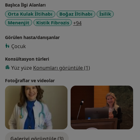
Başlıca İlgi Alanları
Orta Kulak İltihabı
Boğaz İltihabı
İsilik
a11y_sr_more_diseases
Menenjit
Kistik Fibrozis
+94
Görülen hasta/danışanlar
Çocuk
Konsültasyon türleri
Yüz yüze
Konumları görüntüle (1)
Fotoğraflar ve videolar
Galeriyi görüntüle (3)