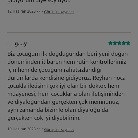
gidiyorum diye söylüyor.
kullanıcının görüşüne göre s....b
12 Haziran 2023
•
•
•
Görüşü şikayet et
g....y
G
Biz çocuğum ilk doğduğundan beri yeni doğan
döneminden itibaren hem rutin kontrollerimiz
için hem de çocuğum rahatsızlandığı
durumlarda kendisine gidiyoruz. Reyhan hoca
çocukla iletişimi çok iyi olan bir doktor, hem
muayenesi, hem çocuklarla olan iletişiminden
ve diyaloğundan gerçekten çok memnunuz,
aynı zamanda bizimle olan diyaloğu da
gerçekten çok iyi diyebilirim.
kullanıcının görüşüne göre g....y
10 Haziran 2023
•
•
•
Görüşü şikayet et