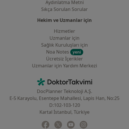
Aydınlatma Metni
Sıkça Sorulan Sorular
Hekim ve Uzmanlar için
Hizmetler
Uzmanlar için
Sağlık Kuruluşları için
Noa Notes
yeni
Ücretsiz İçerikler
Uzmanlar için Yardım Merkezi
İletişim
DoktorTakvimi - Ana Sayfa
DocPlanner Teknoloji A.Ş.
E-5 Karayolu, Esentepe Mahallesi, Lapis Han, No:25
D:102-103-120
Kartal İstanbul, Türkiye
Facebook
yeni bir sekmede açılır
Twitter
yeni bir sekmede açılır
Youtube
yeni bir sekmede açılır
Instagram
yeni bir sekmede aç