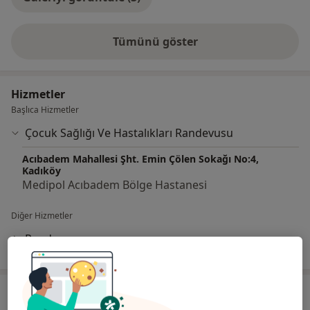
Tümünü göster
deneyim hakkında
Hizmetler
Başlıca Hizmetler
Çocuk Sağlığı Ve Hastalıkları Randevusu
Acıbadem Mahallesi Şht. Emin Çölen Sokağı No:4,
Kadıköy
Medipol Acıbadem Bölge Hastanesi
Diğer Hizmetler
Randevu
Adres