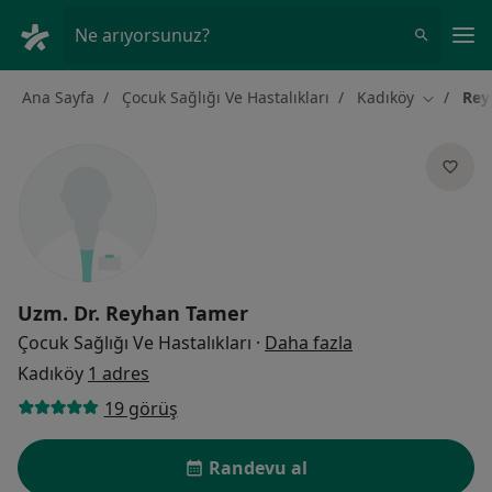
An
Ne arıyorsunuz?
Ana Sayfa
Çocuk Sağlığı Ve Hastalıkları
Kadıköy
Rey
Şehir deği
Uzm. Dr.
Reyhan Tamer
uzmanliklar hak
Çocuk Sağlığı Ve Hastalıkları
·
Daha fazla
Kadıköy
1 adres
19 görüş
Randevu al