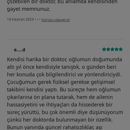
çözebilen bir doktor, bu anlamda kendisinden
gayet memnunuz.
kullanıcının görüşüne göre i̇...ç
14 Haziran 2023
•
•
•
Görüşü şikayet et
e....d
E
Kendisi harika bir doktor, oğlumun doğumunda
altı yıl önce kendisiyle tanıştık, o günden beri
her konuda çok bilgilendirici ve yönlendiriciydi.
Çocuğumun gerek fiziksel gerekse gelişimsel
takibini kendisi yaptı. Bu süreçte hem oğlumun
çıkarlarına ön plana tutarak, hem de ailenin
hassasiyetini ve ihtiyaçları da hissederek bir
süreç yürüttü, bu çok önemli diye düşünüyorum
çünkü her doktorda bulunmayan bir özellik.
Bunun yanında güncel rahatsızlıklar, aşı