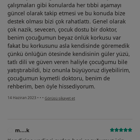
çalışmaları gibi konularda her tıbbi aşamayı
güncel olarak takip etmesi ve bu konuda bize
destek olması bizi çok rahatlattı. Genel olarak
çok nazik, sevecen, çocuk dostu bir doktor,
benim çocuğumun beyaz önlük korkusu var
fakat bu korkusunu asla kendisinde göremedik
çünkü önlüğün ötesinde kendisinin güler yüzü,
tatlı dili ve güven veren haliyle çocuğumu bile
yatıştırabildi, biz onunla büyüyoruz diyebilirim,
çocuğumun kıymetli doktoru, benim de
rehberim, ben öyle hissediyorum.
kullanıcının görüşüne göre e....d
14 Haziran 2023
•
•
•
Görüşü şikayet et
m....k
M