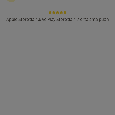
Birlik Mah. Bahçeler Cad. No: 5 (Esenler Kültür Merkezi Karşısı), Esenler
•
Harita
Esenler Medipol Üniversitesi Hastanesi
Bu uzman ilgili adres için online danışmanlık/takvim sunmuyor.
Apple Store’da 4,6 ve Play Store’da 4,7 ortalama puan
Randevu talep et
Uzm. Dr. Fatih Günay
Çocuk sağlığı ve hastalıkları
1 görüş
Birlik Mah. Bahçeler Cad. No: 5 (Esenler Kültür Merkezi Karşısı), Esenler
•
Harita
Esenler Medipol Üniversitesi Hastanesi