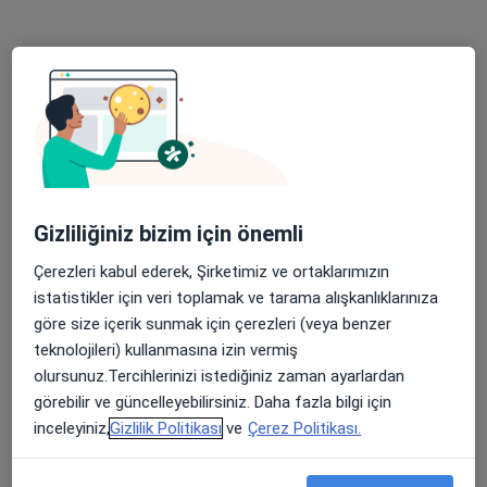
Uzm. Dr. Ahmet Zeki Celap
Çocuk sağlığı ve hastalıkları
Güneşli Mahallesi Fevzi Çakmak Caddesi No:72-74, Bağcılar
•
Harita
Özel Güneşli Erdem Hastanesi
Bu uzman ilgili adres için online danışmanlık/takvim sunmuyor.
Randevu talep et
Gizliliğiniz bizim için önemli
Çerezleri kabul ederek, Şirketimiz ve ortaklarımızın
istatistikler için veri toplamak ve tarama alışkanlıklarınıza
göre size içerik sunmak için çerezleri (veya benzer
teknolojileri) kullanmasına izin vermiş
olursunuz.Tercihlerinizi istediğiniz zaman ayarlardan
görebilir ve güncelleyebilirsiniz. Daha fazla bilgi için
inceleyiniz,
Gizlilik Politikası
ve
Çerez Politikası.
Prof. Dr. Didem Atay
Çocuk sağlığı ve hastalıkları, Çocuk hematolojisi