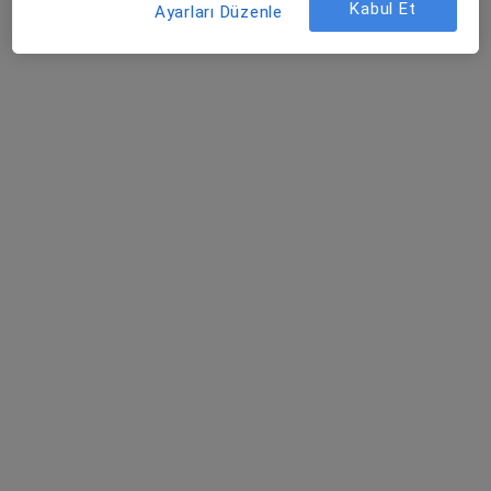
Kabul Et
Ayarları Düzenle
1 görüş
Tem Avrupa Otoyolu Göztepe Çıkışı No: 1Bağcılar, İstanbul
•
Harita
Bağcılar Medipol Mega Üniversite Hastanesi
Bu uzman ilgili adres için online danışmanlık/takvim sunmuyor.
Randevu talep et
Esenler Medipol Üniversitesi Hastanesi
·
Daha
Çocuk sağlığı ve hastalıkları, İç hastalıkları, Kardiyoloji
fazla