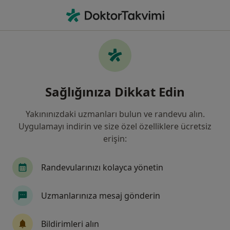
An
Çocuk Sağlığı Ve Hastalıkları • Bağcılar, İstanbul
Filters
Sigorta
Harita
Bağcılar, Çocuk Sağlığı Ve Hastalıkları
Sağlığınıza Dikkat Edin
Yakınınızdaki uzmanları bulun ve randevu alın.
Uygulamayı indirin ve size özel özelliklere ücretsiz
erişin:
Randevularınızı kolayca yönetin
Uzm. Dr. Arzu Ak
Uzmanlarınıza mesaj gönderin
Çocuk sağlığı ve hastalıkları
6 görüş
Bildirimleri alın