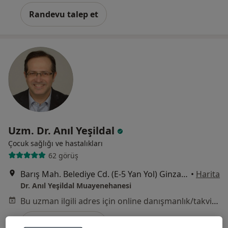
Randevu talep et
Uzm. Dr. Anıl Yeşildal
Çocuk sağlığı ve hastalıkları
62 görüş
Barış Mah. Belediye Cd. (E-5 Yan Yol) Ginza Lavinya Park No: 30 B blok No:103, İstanbul
•
Harita
Dr. Anıl Yeşildal Muayenehanesi
Bu uzman ilgili adres için online danışmanlık/takvim sunmuyor.
Randevu talep et