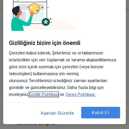
Gizliliğiniz bizim için önemli
Çerezleri kabul ederek, Şirketimiz ve ortaklarımızın
istatistikler için veri toplamak ve tarama alışkanlıklarınıza
Uzm. Dr. İlhan Chatıpmemet (Hatipoğlu)
göre size içerik sunmak için çerezleri (veya benzer
teknolojileri) kullanmasına izin vermiş
Çocuk sağlığı ve hastalıkları
olursunuz.Tercihlerinizi istediğiniz zaman ayarlardan
147 görüş
görebilir ve güncelleyebilirsiniz. Daha fazla bilgi için
Barış Mah. Belediye Cad. No:30/174 Ginza Lavinya Park C Blok, İstanbul
•
Harita
inceleyiniz,
Gizlilik Politikası
ve
Çerez Politikası.
İlhan Hatipoğlu Muayenehanesi
Bu uzman ilgili adres için online danışmanlık/takvim sunmuyor.
Kabul Et
Ayarları Düzenle
Randevu talep et