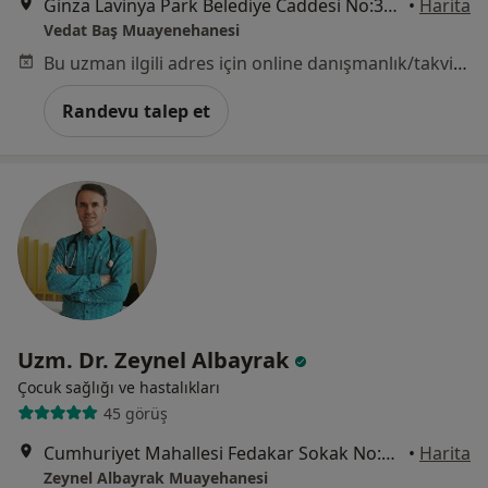
Ginza Lavinya Park Belediye Caddesi No:30174, Beylikdüzü
•
Harita
Vedat Baş Muayenehanesi
Bu uzman ilgili adres için online danışmanlık/takvim sunmuyor.
Randevu talep et
Uzm. Dr. Zeynel Albayrak
Çocuk sağlığı ve hastalıkları
45 görüş
Cumhuriyet Mahallesi Fedakar Sokak No:13/4 Blok Opal Demir Romance Sitesi, İstanbul
•
Harita
Zeynel Albayrak Muayehanesi