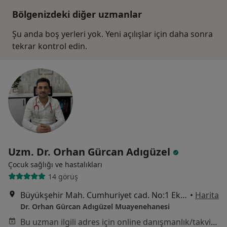
Bölgenizdeki diğer uzmanlar
Şu anda boş yerleri yok. Yeni açılışlar için daha sonra
tekrar kontrol edin.
Uzm. Dr. Orhan Gürcan Adıgüzel
Çocuk sağlığı ve hastalıkları
14 görüş
Büyükşehir Mah. Cumhuriyet cad. No:1 Ekinoks Rezidans E1 Blok Kat :5 D:65, İstanbul
•
Harita
Dr. Orhan Gürcan Adıgüzel Muayenehanesi
Bu uzman ilgili adres için online danışmanlık/takvim sunmuyor.