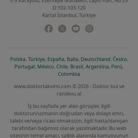
E-5 Karayolu, Esentepe Mahallesi, Lapis Han, No:25
D:102-103-120
Kartal İstanbul, Türkiye
Facebook
yeni bir sekmede açılır
Twitter
yeni bir sekmede açılır
Youtube
yeni bir sekmede açılır
Instagram
yeni bir sekmede aç
yeni bir sekmede açılır
yeni bir sekmede açılır
yeni bir sekmede açılır
yeni bir sekmede açılır
yeni bir sek
yeni 
Polska
,
Türkiye
,
España
,
Italia
,
Deutschland
,
Česko
,
yeni bir sekmede açılır
yeni bir sekmede açılır
yeni bir sekmede açılır
yeni bir sekmede açılır
yeni bir sekm
yeni bi
Portugal
,
México
,
Chile
,
Brasil
,
Argentina
,
Perú
,
yeni bir sekmede açılır
Colombia
www.doktortakvimi.com © 2026 - Doktor bul ve
randevu al
İş bu sayfada yer alan görüşler, ilgili
doktorun/uzmanın doğrudan veya dolaylı emri,
talebi ve/veya ricası olmaksızın, ilgili hasta/danışan
tarafından bağımsız olarak yazılmaktadır. Bu web
sitesinin temel amacı, sağlık alanında kamuoyunun