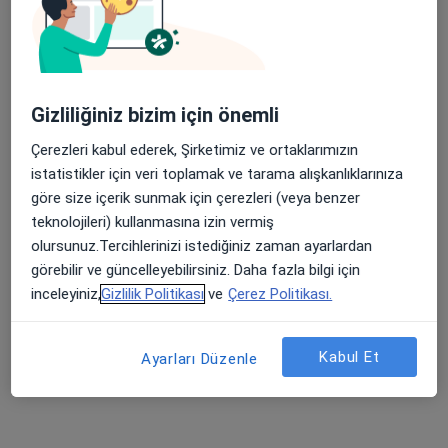
Çocuk sağlığı ve
hastalıkları
Bu kurumda online uygunluğu bulunan bir doktor veya uzman bulunamadı
Profili Gör
Gizliliğiniz bizim için önemli
Çerezleri kabul ederek, Şirketimiz ve ortaklarımızın
istatistikler için veri toplamak ve tarama alışkanlıklarınıza
Online danışmanlık mevcut
göre size içerik sunmak için çerezleri (veya benzer
teknolojileri) kullanmasına izin vermiş
Bölgenizdeki uzmanlar yüz yüze ziyaretler için
olursunuz.Tercihlerinizi istediğiniz zaman ayarlardan
müsait değil. Bunun yerine online danışmanlığını
görebilir ve güncelleyebilirsiniz. Daha fazla bilgi için
deneyin
inceleyiniz,
Gizlilik Politikası
ve
Çerez Politikası.
Kabul Et
Ayarları Düzenle