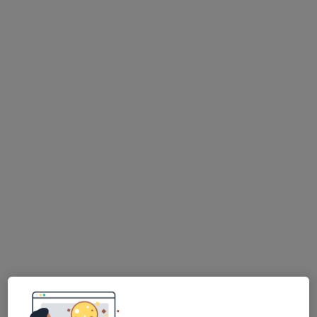
Randevu talep et
Central Hospital Etiler
Çocuk sağlığı ve hastalıkları, İç hastalıkları, Endokrinoloji ve
·
Daha fazla
metabolizma hastalıkları
Etiler Mahallesi Nispetiye Caddesi, Aydın Sokağı No:1, Beşiktaş
•
Harita
Central Hospital Etiler
Uzm. Dr. İsmail
Gönen