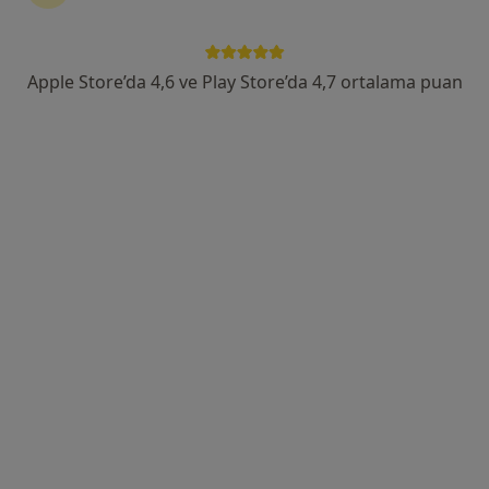
Ahmet Adnan Saygun Cad. Canan Sok. No:5 Ulus, Beşiktaş
•
Harita
Liv Hospital Ulus
Bu uzman ilgili adres için online danışmanlık/takvim sunmuyor.
Apple Store’da 4,6 ve Play Store’da 4,7 ortalama puan
Randevu talep et
Uzm. Dr. İsmail Gönen
Çocuk sağlığı ve hastalıkları
Etiler Mahallesi Nispetiye Caddesi, Aydın Sokağı No:1, Beşiktaş
•
Harita
Central Hospital Etiler
Bu uzman ilgili adres için online danışmanlık/takvim sunmuyor.