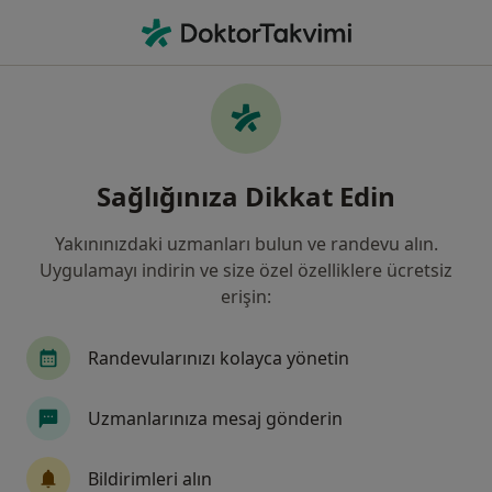
An
Çocuk Sağlığı Ve Hastalıkları • Beşiktaş, İstanbul
Filters
Sigorta
Harita
Beşiktaş, Çocuk Sağlığı Ve Hastalıkları
Sağlığınıza Dikkat Edin
Yakınınızdaki uzmanları bulun ve randevu alın.
Uygulamayı indirin ve size özel özelliklere ücretsiz
erişin:
Randevularınızı kolayca yönetin
Doç. Dr. Meki Bilici
Uzmanlarınıza mesaj gönderin
Çocuk sağlığı ve hastalıkları, Çocuk kardiyolojisi
33 görüş
Bildirimleri alın