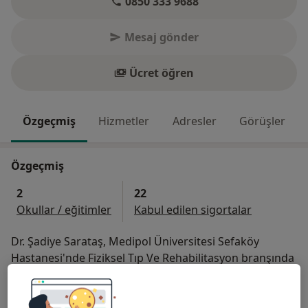
0850 333 9688
Mesaj gönder
Ücret öğren
Özgeçmiş
Hizmetler
Adresler
Görüşler
Özgeçmiş
2
22
Okullar / eğitimler
Kabul edilen sigortalar
Dr. Şadiye Sarataş, Medipol Üniversitesi Sefaköy
Hastanesi'nde Fiziksel Tıp Ve Rehabilitasyon branşında
hastalarına sağlık hizmeti vermektedir.
Başlıca İlgi Alanları