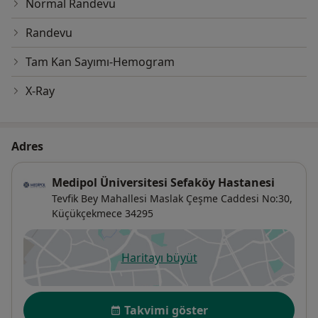
Normal Randevu
Randevu
Tam Kan Sayımı-Hemogram
X-Ray
Adres
Medipol Üniversitesi Sefaköy Hastanesi
Tevfik Bey Mahallesi Maslak Çeşme Caddesi No:30,
Küçükçekmece
34295
Haritayı büyüt
yeni bir sekmede açılır
Uygunluk
Takvimi göster