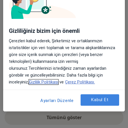
Bel fıtığı
Sırt Ağrısı
Boyun Fıtığı
Diz Ağrısı
a11y_sr_more_diseases
Boyun Ağrısı
+5
Konsültasyon türleri
Gizliliğiniz bizim için önemli
Yüz yüze
Konumları görüntüle (1)
Çerezleri kabul ederek, Şirketimiz ve ortaklarımızın
Fotoğraflar ve videolar
istatistikler için veri toplamak ve tarama alışkanlıklarınıza
göre size içerik sunmak için çerezleri (veya benzer
teknolojileri) kullanmasına izin vermiş
olursunuz.Tercihlerinizi istediğiniz zaman ayarlardan
görebilir ve güncelleyebilirsiniz. Daha fazla bilgi için
inceleyiniz,
Gizlilik Politikası
ve
Çerez Politikası.
Galeriyi görüntüle (1)
Kabul Et
Ayarları Düzenle
Tümünü göster
deneyim hakkında