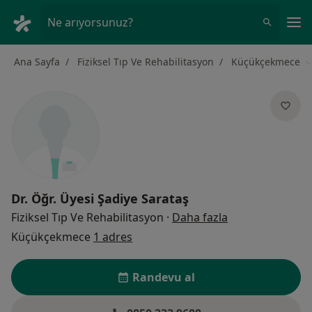
An
Ne arıyorsunuz?
Ana Sayfa
Fiziksel Tıp Ve Rehabilitasyon
Küçükçekmece
Ş
Dr. Öğr. Üyesi
Şadiye Sarataş
uzmanliklar ha
Fiziksel Tıp Ve Rehabilitasyon
·
Daha fazla
Küçükçekmece
1 adres
Randevu al