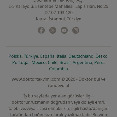
DocPlanner Teknoloji A.Ş.
E-5 Karayolu, Esentepe Mahallesi, Lapis Han, No:25
D:102-103-120
Kartal İstanbul, Türkiye
Facebook
yeni bir sekmede açılır
Twitter
yeni bir sekmede açılır
Youtube
yeni bir sekmede açılır
Instagram
yeni bir sekmede aç
yeni bir sekmede açılır
yeni bir sekmede açılır
yeni bir sekmede açılır
yeni bir sekmede açılır
yeni bir sek
yeni 
Polska
,
Türkiye
,
España
,
Italia
,
Deutschland
,
Česko
,
yeni bir sekmede açılır
yeni bir sekmede açılır
yeni bir sekmede açılır
yeni bir sekmede açılır
yeni bir sekm
yeni bi
Portugal
,
México
,
Chile
,
Brasil
,
Argentina
,
Perú
,
yeni bir sekmede açılır
Colombia
www.doktortakvimi.com © 2026 - Doktor bul ve
randevu al
İş bu sayfada yer alan görüşler, ilgili
doktorun/uzmanın doğrudan veya dolaylı emri,
talebi ve/veya ricası olmaksızın, ilgili hasta/danışan
tarafından bağımsız olarak yazılmaktadır. Bu web