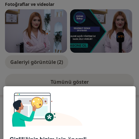
Fotoğraflar ve videolar
Galeriyi görüntüle (2)
Tümünü göster
deneyim hakkında
Hizmetler
Başlıca Hizmetler
Diyetisyen Randevusu
Orta Mahallesi İşler Caddesi No: 5
Ücretler Hakkında