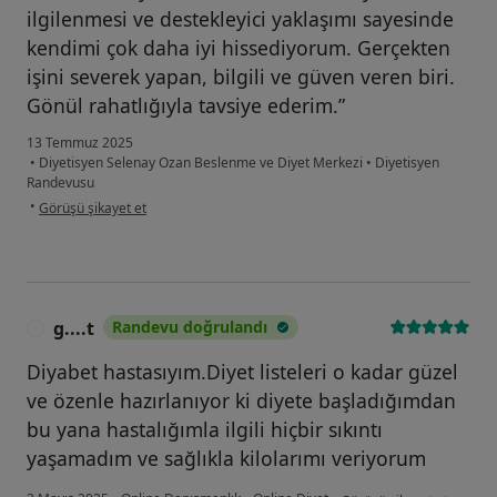
ilgilenmesi ve destekleyici yaklaşımı sayesinde
kendimi çok daha iyi hissediyorum. Gerçekten
işini severek yapan, bilgili ve güven veren biri.
Gönül rahatlığıyla tavsiye ederim.”
13 Temmuz 2025
•
Diyetisyen Selenay Ozan Beslenme ve Diyet Merkezi
•
Diyetisyen
Randevusu
kullanıcının görüşüne göre os...t
•
Görüşü şikayet et
g....t
Randevu doğrulandı
G
Diyabet hastasıyım.Diyet listeleri o kadar güzel
ve özenle hazırlanıyor ki diyete başladığımdan
bu yana hastalığımla ilgili hiçbir sıkıntı
yaşamadım ve sağlıkla kilolarımı veriyorum
kullanıcının görüşüne göre 