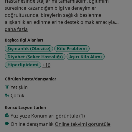
Hastanesinde stajlarımı tamamladım. Eğitimim
süresince kazandığım bilgi ve deneyimler
doğrultusunda, bireylerin sağlıklı beslenme
alışkanlıkları edinmelerine destek olmak amacıyla
Hakkımda
profesyonel kariyerime başladım.
daha fazla
Başlıca İlgi Alanları
Mesleki deneyimlerim arasında, İstinye Devlet
Şişmanlık (Obezite)
Kilo Problemi
Hastanesi ve Özel Florya Hastanesi’nde diyetisyen
Diyabet (Şeker Hastalığı)
Aşırı Kilo Alımı
olarak görev almak yer almaktadır. Şu anda, Diyetisyen
Selenay Ozan Beslenme ve Diyet Merkezi’nde hizmet
a11y_sr_more_diseases
Hiperlipidemi
+10
vermeye devam ediyorum.
Görülen hasta/danışanlar
Beslenme ve diyet alanındaki güncel bilimsel
Yetişkin
gelişmeleri yakından takip ederek, danışanlarıma
Çocuk
bireysel ihtiyaçlarına uygun, etkili ve sürdürülebilir
beslenme programları sunmayı hedefliyorum.
Konsültasyon türleri
Yüz yüze
Konumları görüntüle (1)
Online danışmanlık
Online takvimi görüntüle