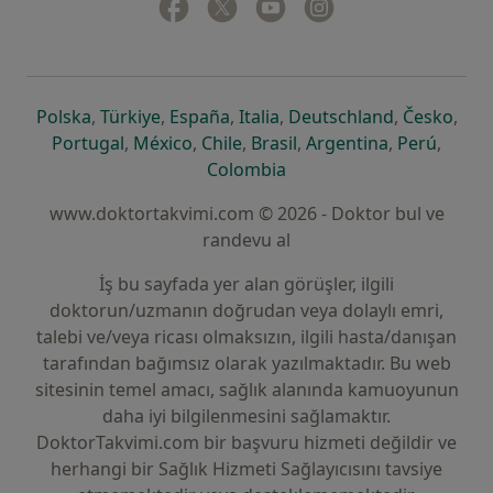
Facebook
yeni bir sekmede açılır
Twitter
yeni bir sekmede açılır
Youtube
yeni bir sekmede açılır
Instagram
yeni bir sekmede aç
yeni bir sekmede açılır
yeni bir sekmede açılır
yeni bir sekmede açılır
yeni bir sekmede açılır
yeni bir sek
yeni 
Polska
,
Türkiye
,
España
,
Italia
,
Deutschland
,
Česko
,
yeni bir sekmede açılır
yeni bir sekmede açılır
yeni bir sekmede açılır
yeni bir sekmede açılır
yeni bir sekm
yeni bi
Portugal
,
México
,
Chile
,
Brasil
,
Argentina
,
Perú
,
yeni bir sekmede açılır
Colombia
www.doktortakvimi.com © 2026 - Doktor bul ve
randevu al
İş bu sayfada yer alan görüşler, ilgili
doktorun/uzmanın doğrudan veya dolaylı emri,
talebi ve/veya ricası olmaksızın, ilgili hasta/danışan
tarafından bağımsız olarak yazılmaktadır. Bu web
sitesinin temel amacı, sağlık alanında kamuoyunun
daha iyi bilgilenmesini sağlamaktır.
DoktorTakvimi.com bir başvuru hizmeti değildir ve
herhangi bir Sağlık Hizmeti Sağlayıcısını tavsiye