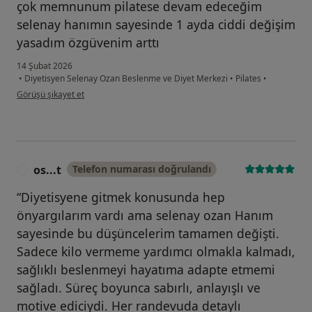
çok memnunum pilatese devam edeceğim
selenay hanımın sayesinde 1 ayda ciddi değişim
yasadım özgüvenim arttı
14 Şubat 2026
•
Diyetisyen Selenay Ozan Beslenme ve Diyet Merkezi
•
Pilates
•
kullanıcının görüşüne göre me...e
Görüşü şikayet et
os...t
Telefon numarası doğrulandı
O
“Diyetisyene gitmek konusunda hep
önyargılarım vardı ama selenay ozan Hanım
sayesinde bu düşüncelerim tamamen değişti.
Sadece kilo vermeme yardımcı olmakla kalmadı,
sağlıklı beslenmeyi hayatıma adapte etmemi
sağladı. Süreç boyunca sabırlı, anlayışlı ve
motive ediciydi. Her randevuda detaylı