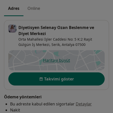
Adres
Online
Diyetisyen Selenay Ozan Beslenme ve
Diyet Merkezi
Orta Mahallesi İşler Caddesi No: 5 K:2 Raşit
Gülgün İş Merkezi,
Serik
,
Antalya
07500
Haritayı büyüt
yeni bir sekmede açılır
Uygunluk
Takvimi göster
Ödeme yöntemleri
Bu adreste kabul edilen sigortalar
Detaylar
Nakit