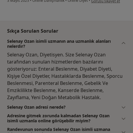
3 Mayıs 2025
•
Online Danışmanlık
•
Online Diyet
•
Görüşü şikayet et
Sıkça Sorulan Sorular
Selenay Ozan isimli uzmanın ana uzmanlık alanları
nelerdir?
Selenay Ozan, Diyetisyen. Size Selenay Ozan
tarafından sunulan hizmetlerden bazılarını
gösteriyoruz: Enteral Beslenme, Diyabet Diyeti,
Kişiye Özel Diyetler, Hastalıklarda Beslenme, Sporcu
Beslenmesi, Parenteral Beslenme, Gebelik Ve
Emziklilikte Beslenme, Kanserde Beslenme,
Zayıflama, Yeni Doğan Metabolik Hastalık.
Selenay Ozan adresi nerede?
Adresine gitmek zorunda kalmadan Selenay Ozan
isimli uzmanla online görüşebilir miyim?
Randevunun sonunda Selenay Ozan isimli uzmana