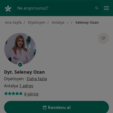
An
Ne arıyorsunuz?
Ana Sayfa
Diyetisyen
Antalya
Selenay Ozan
Şehir değiştir
Dyt.
Selenay Ozan
uzmanliklar hakkinda
Diyetisyen
·
Daha fazla
Antalya
1 adres
4 görüş
Randevu al