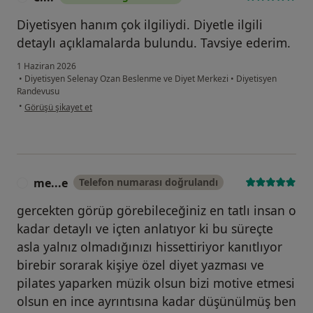
Diyetisyen hanım çok ilgiliydi. Diyetle ilgili
detaylı açıklamalarda bulundu. Tavsiye ederim.
1 Haziran 2026
•
Diyetisyen Selenay Ozan Beslenme ve Diyet Merkezi
•
Diyetisyen
Randevusu
kullanıcının görüşüne göre e....
•
Görüşü şikayet et
me...e
Telefon numarası doğrulandı
M
gercekten görüp görebileceğiniz en tatlı insan o
kadar detaylı ve içten anlatıyor ki bu süreçte
asla yalnız olmadığınızı hissettiriyor kanıtlıyor
birebir sorarak kişiye özel diyet yazması ve
pilates yaparken müzik olsun bizi motive etmesi
olsun en ince ayrıntısına kadar düşünülmüş ben