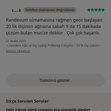
c....k
Telefon numarası doğrulandı
C
Randevum olmamasına rağmen gece başlayan
20 lik dişimin ağrısına sabah 9 da 15 dakikada
çözüm bulan mucize doktor . Çok çok başarılı.
21 Aralık 2023
•
Loradent Ağız ve Diş Sağlığı Polikliniği Eskişehir
•
20'lik Diş Çekimi
•
kullanıcının görüşüne göre c....k
Görüşü şikayet et
Tümünü göster
yukarıdaki görüşler
Sıkça Sorulan Sorular
Selin Yılmaz isimli uzmanın ana uzmanlık alanları