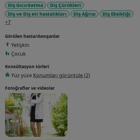
Diş Gıcırdatma
Diş Çürükleri
Diş ve Diş eti hastalıkları
Diş Ağrısı
Diş Eksikliği
a11y_sr_more_diseases
+7
Görülen hasta/danışanlar
Yetişkin
Çocuk
Konsültasyon türleri
Yüz yüze
Konumları görüntüle (2)
Fotoğraflar ve videolar