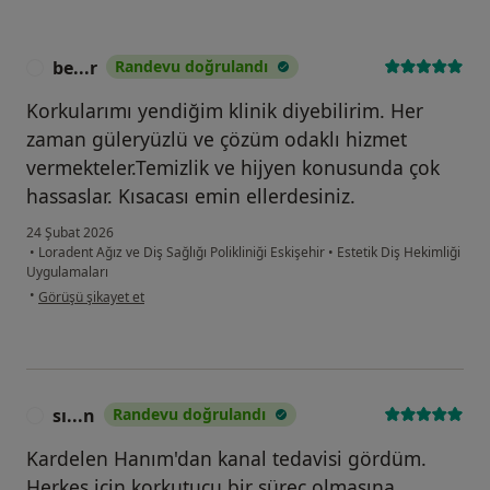
be...r
Randevu doğrulandı
B
Korkularımı yendiğim klinik diyebilirim. Her
zaman güleryüzlü ve çözüm odaklı hizmet
vermekteler.Temizlik ve hijyen konusunda çok
hassaslar. Kısacası emin ellerdesiniz.
24 Şubat 2026
•
Loradent Ağız ve Diş Sağlığı Polikliniği Eskişehir
•
Estetik Diş Hekimliği
Uygulamaları
kullanıcının görüşüne göre be...r
•
Görüşü şikayet et
sı...n
Randevu doğrulandı
S
Kardelen Hanım'dan kanal tedavisi gördüm.
Herkes için korkutucu bir süreç olmasına