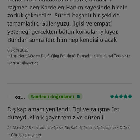
rağmen ben Kardelen Hanım sayesinde hicbir
zorluk çekmedim. Süreci başarılı bir şekilde
tamamladık. Güler yüzü, ilgisi ve empati
yeteneği gerçekten bütün korkuları yıkıyor.
Bundan sonra tercihim hep kendisi olacak
8 Ekim 2025
•
Loradent Ağız ve Diş Sağlığı Polikliniği Eskişehir
•
Kök Kanal Tedavisi
•
kullanıcının görüşüne göre sı...n
Görüşü şikayet et
öz...
Randevu doğrulandı
Ö
Diş kaplamam yenilendi. İlgi ve çalışma üst
düzeydi.Klinik gayet temiz ve düzenli
21 Mart 2025
•
Loradent Ağız ve Diş Sağlığı Polikliniği Eskişehir
•
Diğer
kullanıcının görüşüne göre öz...
•
Görüşü şikayet et