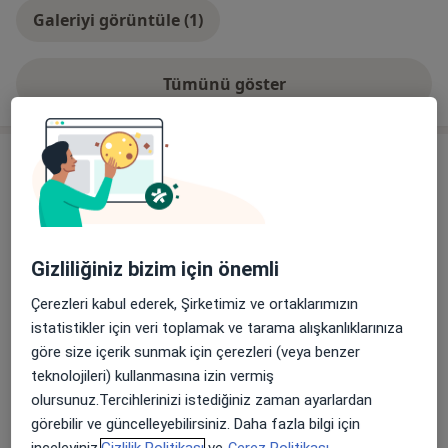
Galeriyi görüntüle (1)
Tümünü göster
deneyim hakkında
Hizmetler
Başlıca Hizmetler
Diş Hekimi Randevusu
Çamlıca mah. Birlik cad. no:64/A,
Ücretler Hakkında
Gizliliğiniz bizim için önemli
Eskişehir
Loradent Ağız ve Diş Sağlığı Polikliniği Eskişehir
Çerezleri kabul ederek, Şirketimiz ve ortaklarımızın
istatistikler için veri toplamak ve tarama alışkanlıklarınıza
Diğer Hizmetler
göre size içerik sunmak için çerezleri (veya benzer
20'lik Diş Çekimi
teknolojileri) kullanmasına izin vermiş
olursunuz.Tercihlerinizi istediğiniz zaman ayarlardan
Diş Eti Estetiği
görebilir ve güncelleyebilirsiniz. Daha fazla bilgi için
inceleyiniz,
Gizlilik Politikası
ve
Çerez Politikası.