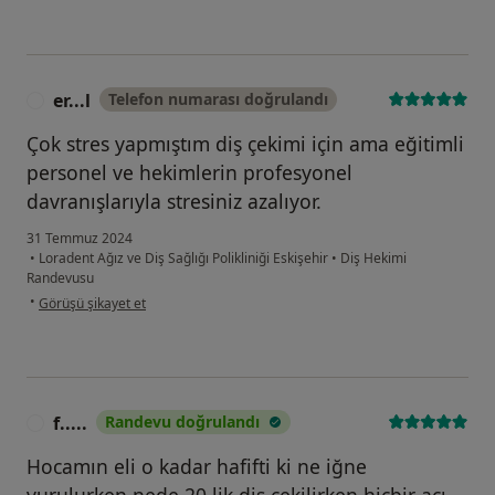
er...l
Telefon numarası doğrulandı
E
Çok stres yapmıştım diş çekimi için ama eğitimli
personel ve hekimlerin profesyonel
davranışlarıyla stresiniz azalıyor.
31 Temmuz 2024
•
Loradent Ağız ve Diş Sağlığı Polikliniği Eskişehir
•
Diş Hekimi
Randevusu
kullanıcının görüşüne göre er...l
•
Görüşü şikayet et
f.....
Randevu doğrulandı
F
Hocamın eli o kadar hafifti ki ne iğne