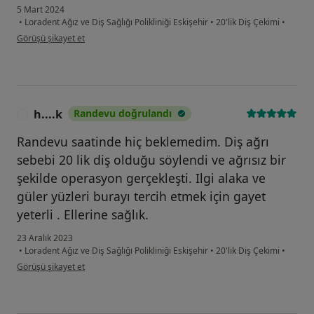
5 Mart 2024
•
Loradent Ağız ve Diş Sağlığı Polikliniği Eskişehir
•
20'lik Diş Çekimi
•
kullanıcının görüşüne göre ye...ğ
Görüşü şikayet et
h....k
Randevu doğrulandı
H
Randevu saatinde hiç beklemedim. Diş ağrı
sebebi 20 lik diş olduğu söylendi ve ağrısız bir
şekilde operasyon gerçekleşti. Ilgi alaka ve
güler yüzleri burayı tercih etmek için gayet
yeterli . Ellerine sağlık.
23 Aralık 2023
•
Loradent Ağız ve Diş Sağlığı Polikliniği Eskişehir
•
20'lik Diş Çekimi
•
kullanıcının görüşüne göre h....k
Görüşü şikayet et