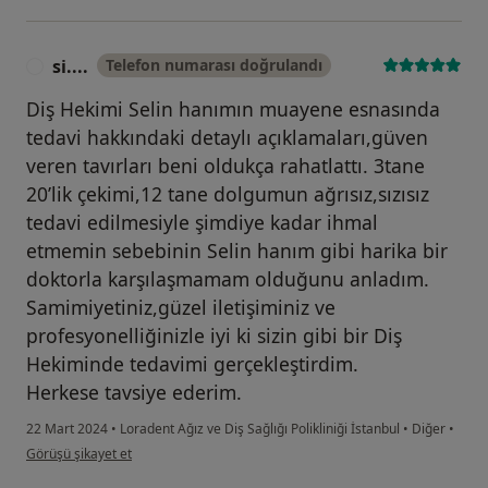
si....
Telefon numarası doğrulandı
S
Diş Hekimi Selin hanımın muayene esnasında
tedavi hakkındaki detaylı açıklamaları,güven
veren tavırları beni oldukça rahatlattı. 3tane
20’lik çekimi,12 tane dolgumun ağrısız,sızısız
tedavi edilmesiyle şimdiye kadar ihmal
etmemin sebebinin Selin hanım gibi harika bir
doktorla karşılaşmamam olduğunu anladım.
Samimiyetiniz,güzel iletişiminiz ve
profesyonelliğinizle iyi ki sizin gibi bir Diş
Hekiminde tedavimi gerçekleştirdim.
Herkese tavsiye ederim.
22 Mart 2024
•
Loradent Ağız ve Diş Sağlığı Polikliniği İstanbul
•
Diğer
•
kullanıcının görüşüne göre si....
Görüşü şikayet et