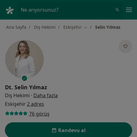
An
Ne arıyorsunuz?
Ana Sayfa
Diş Hekimi
Eskişehir
Selin Yılmaz
Şehir değiştir
Dt.
Selin Yılmaz
uzmanliklar hakkinda
Diş Hekimi
·
Daha fazla
Eskişehir
2 adres
76 görüş
Randevu al