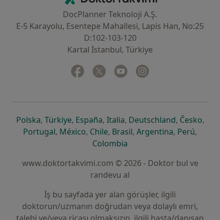
DocPlanner Teknoloji A.Ş.
E-5 Karayolu, Esentepe Mahallesi, Lapis Han, No:25
D:102-103-120
Kartal İstanbul, Türkiye
Facebook
yeni bir sekmede açılır
Twitter
yeni bir sekmede açılır
Youtube
yeni bir sekmede açılır
Instagram
yeni bir sekmede aç
yeni bir sekmede açılır
yeni bir sekmede açılır
yeni bir sekmede açılır
yeni bir sekmede açılır
yeni bir sek
yeni 
Polska
,
Türkiye
,
España
,
Italia
,
Deutschland
,
Česko
,
yeni bir sekmede açılır
yeni bir sekmede açılır
yeni bir sekmede açılır
yeni bir sekmede açılır
yeni bir sekm
yeni bi
Portugal
,
México
,
Chile
,
Brasil
,
Argentina
,
Perú
,
yeni bir sekmede açılır
Colombia
www.doktortakvimi.com © 2026 - Doktor bul ve
randevu al
İş bu sayfada yer alan görüşler, ilgili
doktorun/uzmanın doğrudan veya dolaylı emri,
talebi ve/veya ricası olmaksızın, ilgili hasta/danışan