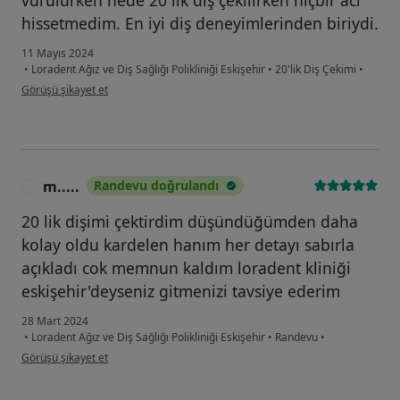
vurulurken nede 20 lik diş çekilirken hiçbir acı
hissetmedim. En iyi diş deneyimlerinden biriydi.
11 Mayıs 2024
•
Loradent Ağız ve Diş Sağlığı Polikliniği Eskişehir
•
20'lik Diş Çekimi
•
kullanıcının görüşüne göre f.....
Görüşü şikayet et
m.....
Randevu doğrulandı
M
20 lik dişimi çektirdim düşündüğümden daha
kolay oldu kardelen hanım her detayı sabırla
açıkladı cok memnun kaldım loradent kliniği
eskişehir'deyseniz gitmenizi tavsiye ederim
28 Mart 2024
•
Loradent Ağız ve Diş Sağlığı Polikliniği Eskişehir
•
Randevu
•
kullanıcının görüşüne göre m.....
Görüşü şikayet et