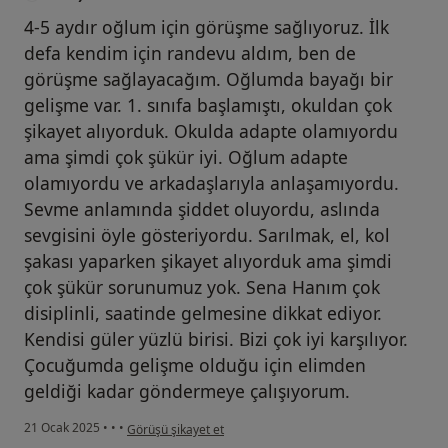
4-5 aydır oğlum için görüşme sağlıyoruz. İlk
defa kendim için randevu aldım, ben de
görüşme sağlayacağım. Oğlumda bayağı bir
gelişme var. 1. sınıfa başlamıştı, okuldan çok
şikayet alıyorduk. Okulda adapte olamıyordu
ama şimdi çok şükür iyi. Oğlum adapte
olamıyordu ve arkadaşlarıyla anlaşamıyordu.
Sevme anlamında şiddet oluyordu, aslında
sevgisini öyle gösteriyordu. Sarılmak, el, kol
şakası yaparken şikayet alıyorduk ama şimdi
çok şükür sorunumuz yok. Sena Hanım çok
disiplinli, saatinde gelmesine dikkat ediyor.
Kendisi güler yüzlü birisi. Bizi çok iyi karşılıyor.
Çocuğumda gelişme olduğu için elimden
geldiği kadar göndermeye çalışıyorum.
kullanıcının görüşüne göre a....)
21 Ocak 2025
•
•
•
Görüşü şikayet et