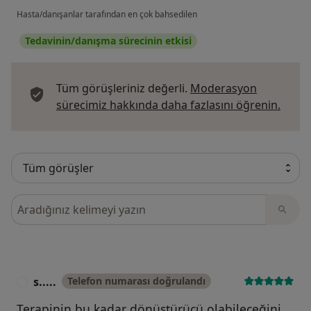
Hasta/danışanlar tarafından en çok bahsedilen
Tedavinin/danışma sürecinin etkisi
Tüm görüşleriniz değerli.
Moderasyon
Görüş
sürecimiz hakkında daha fazlasını öğrenin.
Görüşler içerisinde ara
s.....
Telefon numarası doğrulandı
S
Terapinin bu kadar dönüştürücü olabileceğini