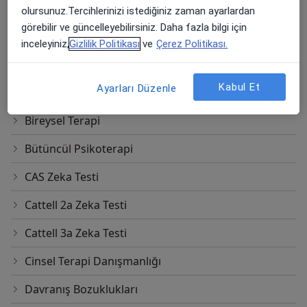
Beck Depresyon Ölçeği
olursunuz.Tercihlerinizi istediğiniz zaman ayarlardan
görebilir ve güncelleyebilirsiniz. Daha fazla bilgi için
Beier Cümle Tamamlama Testi
inceleyiniz,
Gizlilik Politikası
ve
Çerez Politikası.
Bender Gestalt Motor Algı Testi
Kabul Et
Ayarları Düzenle
Benton Görsel Bellek Testi
Bireysel Terapi
Bütüncül Psikoterapi
CAS Zeka Testi
Cattell 2a Zeka Testi
Cattell 3a Zeka Testi
Cinsel Terapi Danışmanlığı
Davranış Bozuklukları