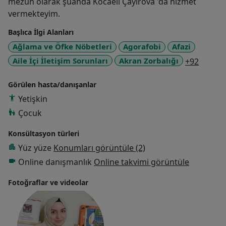
mezun olarak şuanda Kocaeli Çayırova 'da hizmet
vermekteyim.
Başlıca İlgi Alanları
Ağlama ve Öfke Nöbetleri
Agorafobi
Afazi
a11y_s
Aile İçi İletişim Sorunları
Akran Zorbalığı
+92
Görülen hasta/danışanlar
Yetişkin
Çocuk
Konsültasyon türleri
Yüz yüze
Konumları görüntüle (2)
Online danışmanlık
Online takvimi görüntüle
Fotoğraflar ve videolar