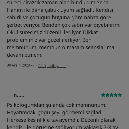
süreci birazcık zaman alan bir durum Sena
Hanım ile daha çabuk uyum sağladı. Kendisi
sabırlı ve çocuğun huyuna göre nabza göre
şerbet veriyor. Benden çok sabrı var diyebilirim.
Okul sürecimiz düzenli ilerliyor. Dikkat
problemimiz var güzel ilerliyor. Ben
memnunum, memnun olmasam seanslarıma
devam etmem.
kullanıcının görüşüne göre ş....)
30 Aralık 2023
•
•
•
Görüşü şikayet et
h.....
H
Psikologumdan şu anda çok memnunum.
Hayatımdaki çoğu şeyi görmemi sağladı.
Herkese kesinlikle tavsiyemdir. Düzenli olarak
kendisi ile görüşme sağlıyorum yaklaşık 7-8 ay