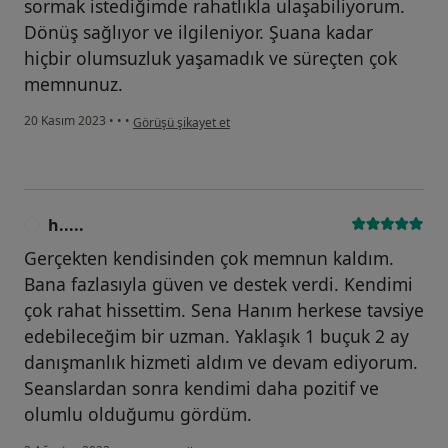
sormak istediğimde rahatlıkla ulaşabiliyorum.
Dönüş sağlıyor ve ilgileniyor. Şuana kadar
hiçbir olumsuzluk yaşamadık ve süreçten çok
memnunuz.
kullanıcının görüşüne göre ş.....
20 Kasım 2023
•
•
•
Görüşü şikayet et
h.....
H
Gerçekten kendisinden çok memnun kaldım.
Bana fazlasıyla güven ve destek verdi. Kendimi
çok rahat hissettim. Sena Hanım herkese tavsiye
edebileceğim bir uzman. Yaklaşık 1 buçuk 2 ay
danışmanlık hizmeti aldım ve devam ediyorum.
Seanslardan sonra kendimi daha pozitif ve
olumlu olduğumu gördüm.
kullanıcının görüşüne göre h.....