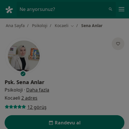
An
Ne arıyorsunuz?
Ana Sayfa
Psikoloji
Kocaeli
Sena Anlar
Şehir değiştir
Psk.
Sena Anlar
uzmanliklar hakkinda
Psikoloji
·
Daha fazla
Kocaeli
2 adres
12 görüş
Randevu al