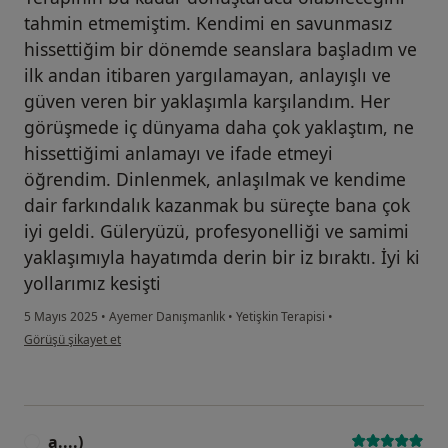
tahmin etmemiştim. Kendimi en savunmasız
hissettiğim bir dönemde seanslara başladım ve
ilk andan itibaren yargılamayan, anlayışlı ve
güven veren bir yaklaşımla karşılandım. Her
görüşmede iç dünyama daha çok yaklaştım, ne
hissettiğimi anlamayı ve ifade etmeyi
öğrendim. Dinlenmek, anlaşılmak ve kendime
dair farkındalık kazanmak bu süreçte bana çok
iyi geldi. Güleryüzü, profesyonelliği ve samimi
yaklaşımıyla hayatımda derin bir iz bıraktı. İyi ki
yollarımız kesişti
5 Mayıs 2025
•
Ayemer Danışmanlık
•
Yetişkin Terapisi
•
kullanıcının görüşüne göre s.....
Görüşü şikayet et
a....)
A