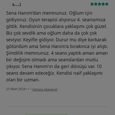
s....)
S
Sena Hanım'dan memnunuz. Oğlum için
gidiyoruz. Oyun terapisi alıyoruz 4. seansımıza
gittik. Kendisinin çocuklara yaklaşımı çok güzel.
Biz çok sevdik ama oğlum daha da çok çok
seviyor. Keyifle gidiyor. Durur mu diye korkarak
götürdüm ama Sena Hanım'a bırakınca iyi alıştı.
Şimdilik memnunuz. 4 seans yaptık aman aman
bir değişim olmadı ama seanslardan mutlu
çıkıyor. Sena Hanım'ın da geri dönüşü var. 10
seans devam edeceğiz. Kendisi naif yaklaşımı
olan bir uzman.
kullanıcının görüşüne göre s....)
25 Mart 2024
•
•
•
Görüşü şikayet et