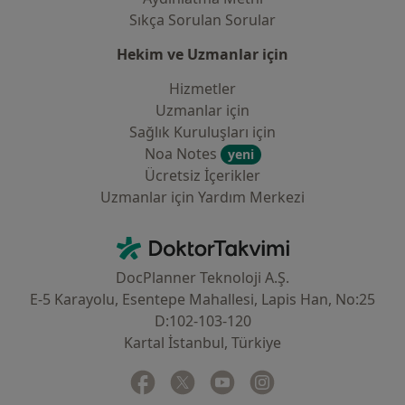
Sıkça Sorulan Sorular
Hekim ve Uzmanlar için
Hizmetler
Uzmanlar için
Sağlık Kuruluşları için
Noa Notes
yeni
Ücretsiz İçerikler
Uzmanlar için Yardım Merkezi
İletişim
DoktorTakvimi - Ana Sayfa
DocPlanner Teknoloji A.Ş.
E-5 Karayolu, Esentepe Mahallesi, Lapis Han, No:25
D:102-103-120
Kartal İstanbul, Türkiye
Facebook
yeni bir sekmede açılır
Twitter
yeni bir sekmede açılır
Youtube
yeni bir sekmede açılır
Instagram
yeni bir sekmede aç