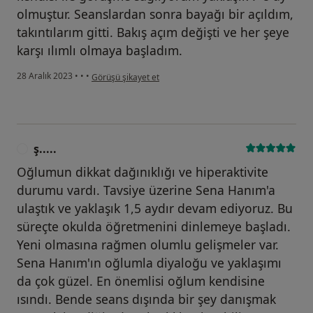
olmuştur. Seanslardan sonra bayağı bir açıldım,
takıntılarım gitti. Bakış açım değişti ve her şeye
karşı ılımlı olmaya başladım.
kullanıcının görüşüne göre h.....
28 Aralık 2023
•
•
•
Görüşü şikayet et
ş.....
Ş
Oğlumun dikkat dağınıklığı ve hiperaktivite
durumu vardı. Tavsiye üzerine Sena Hanım'a
ulaştık ve yaklaşık 1,5 aydır devam ediyoruz. Bu
süreçte okulda öğretmenini dinlemeye başladı.
Yeni olmasına rağmen olumlu gelişmeler var.
Sena Hanım'ın oğlumla diyaloğu ve yaklaşımı
da çok güzel. En önemlisi oğlum kendisine
ısındı. Bende seans dışında bir şey danışmak