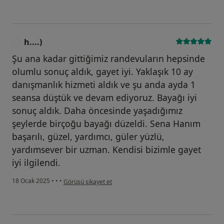
h....)
H
Şu ana kadar gittiğimiz randevuların hepsinde
olumlu sonuç aldık, gayet iyi. Yaklaşık 10 ay
danışmanlık hizmeti aldık ve şu anda ayda 1
seansa düştük ve devam ediyoruz. Bayağı iyi
sonuç aldık. Daha öncesinde yaşadığımız
şeylerde birçoğu bayağı düzeldi. Sena Hanım
başarılı, güzel, yardımcı, güler yüzlü,
yardımsever bir uzman. Kendisi bizimle gayet
iyi ilgilendi.
kullanıcının görüşüne göre h....)
18 Ocak 2025
•
•
•
Görüşü şikayet et