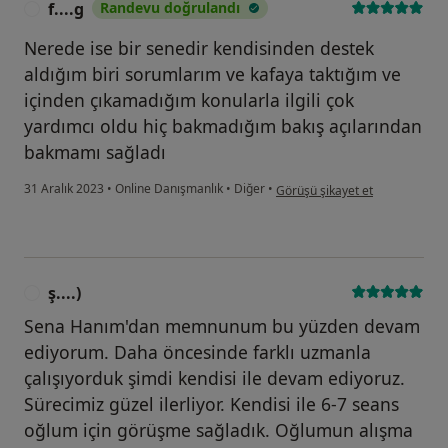
f....g
Randevu doğrulandı
F
Nerede ise bir senedir kendisinden destek
aldığım biri sorumlarım ve kafaya taktığım ve
içinden çıkamadığım konularla ilgili çok
yardımcı oldu hiç bakmadığım bakış açılarından
bakmamı sağladı
kullanıcının görüşüne göre f....g
31 Aralık 2023
•
Online Danışmanlık
•
Diğer
•
Görüşü şikayet et
ş....)
Ş
Sena Hanım'dan memnunum bu yüzden devam
ediyorum. Daha öncesinde farklı uzmanla
çalışıyorduk şimdi kendisi ile devam ediyoruz.
Sürecimiz güzel ilerliyor. Kendisi ile 6-7 seans
oğlum için görüşme sağladık. Oğlumun alışma