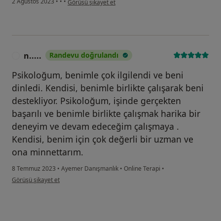
2 Ağustos 2023
•
•
•
Görüşü şikayet et
n.....
Randevu doğrulandı
N
Psikoloğum, benimle çok ilgilendi ve beni
dinledi. Kendisi, benimle birlikte çalışarak beni
destekliyor. Psikoloğum, işinde gerçekten
başarılı ve benimle birlikte çalışmak harika bir
deneyim ve devam edeceğim çalışmaya .
Kendisi, benim için çok değerli bir uzman ve
ona minnettarım.
8 Temmuz 2023
•
Ayemer Danışmanlık
•
Online Terapi
•
kullanıcının görüşüne göre n.....
Görüşü şikayet et