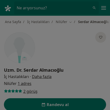
An
Ne arıyorsunuz?
Ana Sayfa
İç Hastalıkları
Nilüfer
Serdar Almacıoğlu
Şehir değiştir
Uzm. Dr.
Serdar Almacıoğlu
uzmanliklar hakkinda
İç Hastalıkları
·
Daha fazla
Nilüfer
1 adres
2 görüş
Randevu al