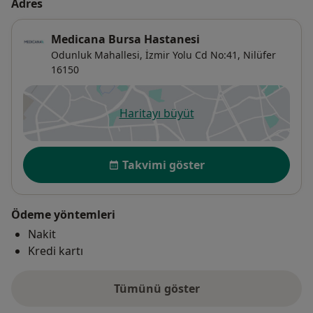
Adres
Medicana Bursa Hastanesi
Odunluk Mahallesi, İzmir Yolu Cd No:41,
Nilüfer
16150
Haritayı büyüt
yeni bir sekmede açılır
Uygunluk
Takvimi göster
Ödeme yöntemleri
Nakit
Kredi kartı
Tümünü göster
adres hakkında