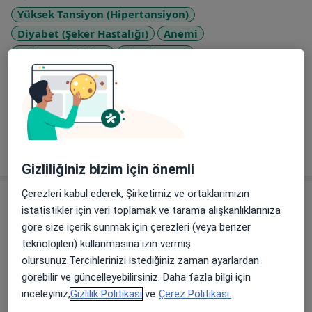
Yüksek Tansiyon (Hipertansiyon)
Diyabet (Şeker Hastalığı)
Anemi
a11y_sr_more_dise
Mide Hastalıkları
Tiroid Guatr
+5
Konsültasyon türleri
Yüz yüze
Konumları görüntüle (1)
Tümünü göster
deneyim hakkında
Gizliliğiniz bizim için önemli
Çerezleri kabul ederek, Şirketimiz ve ortaklarımızın
Hizmetler
istatistikler için veri toplamak ve tarama alışkanlıklarınıza
Başlıca Hizmetler
göre size içerik sunmak için çerezleri (veya benzer
İç Hastalıkları Randevusu
teknolojileri) kullanmasına izin vermiş
olursunuz.Tercihlerinizi istediğiniz zaman ayarlardan
Odunluk Mahallesi, İzmir Yolu Cd
Ücretler Hakkında
No:41, Nilüfer
görebilir ve güncelleyebilirsiniz. Daha fazla bilgi için
Medicana Bursa Hastanesi
inceleyiniz,
Gizlilik Politikası
ve
Çerez Politikası.