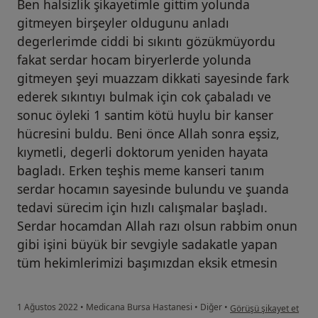
Ben halsizlik şikayetimle gittim yolunda
gitmeyen birşeyler oldugunu anladı
degerlerimde ciddi bi sıkıntı gözükmüyordu
fakat serdar hocam biryerlerde yolunda
gitmeyen şeyi muazzam dikkati sayesinde fark
ederek sıkıntıyı bulmak için cok çabaladı ve
sonuc öyleki 1 santim kötü huylu bir kanser
hücresini buldu. Beni önce Allah sonra eşsiz,
kıymetli, degerli doktorum yeniden hayata
bagladı. Erken teşhis meme kanseri tanım
serdar hocamın sayesinde bulundu ve şuanda
tedavi sürecim için hızlı calışmalar başladı.
Serdar hocamdan Allah razı olsun rabbim onun
gibi işini büyük bir sevgiyle sadakatle yapan
tüm hekimlerimizi başımızdan eksik etmesin
kullanıcının görüşüne g
1 Ağustos 2022
•
Medicana Bursa Hastanesi
•
Diğer
•
Görüşü şikayet et