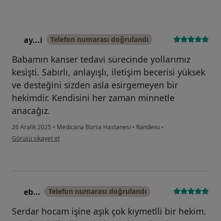
ay...i
Telefon numarası doğrulandı
A
Babamın kanser tedavi sürecinde yollarımız
kesişti. Sabırlı, anlayışlı, iletişim becerisi yüksek
ve desteğini sizden asla esirgemeyen bir
hekimdir. Kendisini her zaman minnetle
anacağız.
26 Aralık 2025
•
Medicana Bursa Hastanesi
•
Randevu
•
kullanıcının görüşüne göre ay...i
Görüşü şikayet et
eb...
Telefon numarası doğrulandı
E
Serdar hocam işine aşık çok kıymetlli bir hekim.