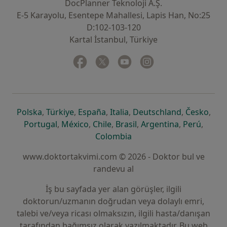
DocPlanner Teknoloji A.Ş.
E-5 Karayolu, Esentepe Mahallesi, Lapis Han, No:25
D:102-103-120
Kartal İstanbul, Türkiye
Facebook
yeni bir sekmede açılır
Twitter
yeni bir sekmede açılır
Youtube
yeni bir sekmede açılır
Instagram
yeni bir sekmede aç
yeni bir sekmede açılır
yeni bir sekmede açılır
yeni bir sekmede açılır
yeni bir sekmede açılır
yeni bir sek
yeni 
Polska
,
Türkiye
,
España
,
Italia
,
Deutschland
,
Česko
,
yeni bir sekmede açılır
yeni bir sekmede açılır
yeni bir sekmede açılır
yeni bir sekmede açılır
yeni bir sekm
yeni bi
Portugal
,
México
,
Chile
,
Brasil
,
Argentina
,
Perú
,
yeni bir sekmede açılır
Colombia
www.doktortakvimi.com © 2026 - Doktor bul ve
randevu al
İş bu sayfada yer alan görüşler, ilgili
doktorun/uzmanın doğrudan veya dolaylı emri,
talebi ve/veya ricası olmaksızın, ilgili hasta/danışan
tarafından bağımsız olarak yazılmaktadır. Bu web