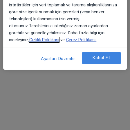
istatistikler için veri toplamak ve tarama alışkanlıklarınıza
Ulu, Ulubatlı Hasan Blv. No:48 D:62, Bursa
•
Harita
göre size içerik sunmak için çerezleri (veya benzer
Özel Aritmi Osmangazi Hastanesi
teknolojileri) kullanmasına izin vermiş
Bu uzman ilgili adres için online danışmanlık/takvim sunmuyor.
olursunuz.Tercihlerinizi istediğiniz zaman ayarlardan
görebilir ve güncelleyebilirsiniz. Daha fazla bilgi için
Randevu talep et
inceleyiniz,
Gizlilik Politikası
ve
Çerez Politikası.
Kabul Et
Ayarları Düzenle
Prof. Dr. Muammer Kara
Gastroenteroloji, İç hastalıkları
37 görüş
Fevzi Çakmak Caddesi Kırcaali Mahallesi No:76 Osmangazi, Bursa
•
Harita