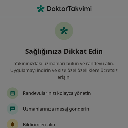
An
Vitamin Eksikliği • Türkiye, Bursa
Filters
• 1
Sigorta
Harita
Vitamin Eksikliği, Bursa
Sağlığınıza Dikkat Edin
Yakınınızdaki uzmanları bulun ve randevu alın.
Hangi uzmanlığı aramıştınız?
Uygulamayı indirin ve size özel özelliklere ücretsiz
İç Hastalıkları
Gastroenteroloji
Genel Cer
erişin:
Randevularınızı kolayca yönetin
Uzmanlarınıza mesaj gönderin
Bildirimleri alın