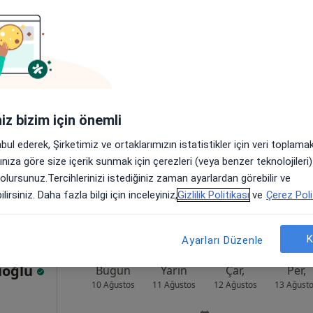
ltay
Bugün
Yarın
Çar,
Per,
10 Ağustos
11 Ağustos
12 Ağustos
13 Ağust
Online randevu erişime kapalı
iniz bizim için önemli
Randevu talep et
abul ederek, Şirketimiz ve ortaklarımızın istatistikler için veri toplam
•
Harita
arınıza göre size içerik sunmak için çerezleri (veya benzer teknolojiler
 olursunuz.Tercihlerinizi istediğiniz zaman ayarlardan görebilir ve
lirsiniz. Daha fazla bilgi için inceleyiniz,
Gizlilik Politikası
ve
Çerez Poli
K
Ayarları Düzenle
lioğlu
Bugün
Yarın
Çar,
Per,
10 Ağustos
11 Ağustos
12 Ağustos
13 Ağust