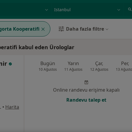
ilgi alanı ve hastalık, isim
örnek: İstanbul
gorta Kooperatifi
Daha fazla filtre
eratifi kabul eden Ürologlar
mir
Bugün
Yarın
Çar,
Per,
10 Ağustos
11 Ağustos
12 Ağustos
13 Ağust
Online randevu erişime kapalı
Randevu talep et
rkezi Karşısı), Esenler
•
Harita