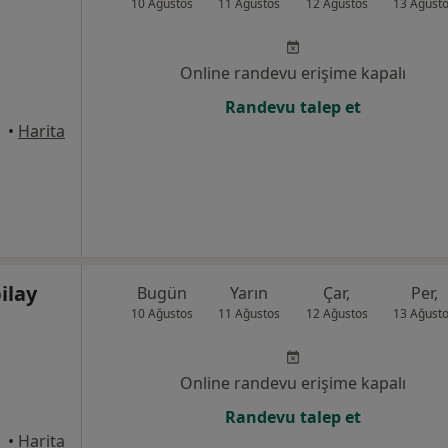
10 Ağustos
11 Ağustos
12 Ağustos
13 Ağust
Online randevu erişime kapalı
Randevu talep et
anbul
•
Harita
ilay
Bugün
Yarın
Çar,
Per,
10 Ağustos
11 Ağustos
12 Ağustos
13 Ağust
Online randevu erişime kapalı
Randevu talep et
anbul
•
Harita