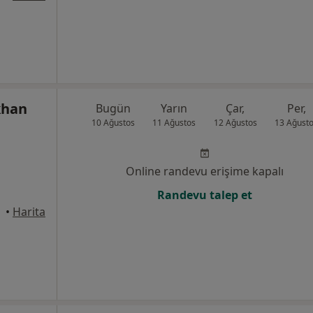
khan
Bugün
Yarın
Çar,
Per,
10 Ağustos
11 Ağustos
12 Ağustos
13 Ağust
Online randevu erişime kapalı
Randevu talep et
anbul
•
Harita