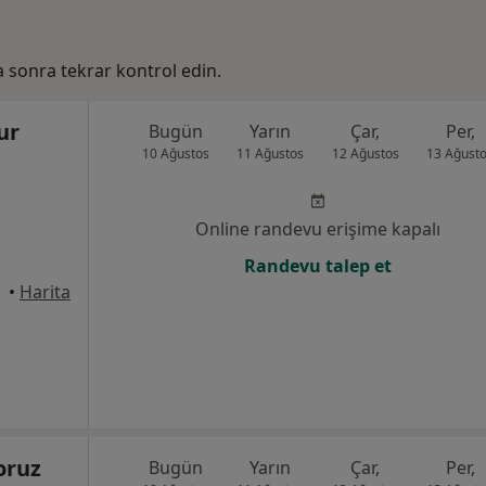
ha sonra tekrar kontrol edin.
ur
Bugün
Yarın
Çar,
Per,
10 Ağustos
11 Ağustos
12 Ağustos
13 Ağust
Online randevu erişime kapalı
Randevu talep et
anbul
•
Harita
oruz
Bugün
Yarın
Çar,
Per,