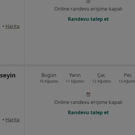
Online randevu erişime kapalı
Randevu talep et
çükçekmece
•
Harita
üseyin
Bugün
Yarın
Çar,
Per,
10 Ağustos
11 Ağustos
12 Ağustos
13 Ağust
Online randevu erişime kapalı
Randevu talep et
üdar
•
Harita