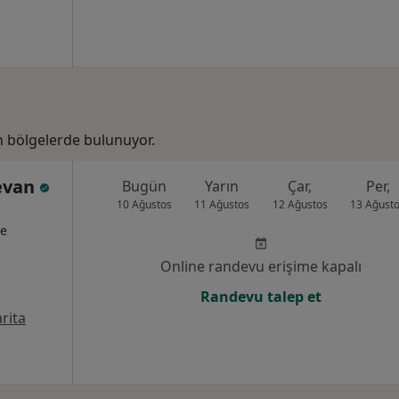
 bölgelerde bulunuyor.
evan
Bugün
Yarın
Çar,
Per,
10 Ağustos
11 Ağustos
12 Ağustos
13 Ağust
te
Online randevu erişime kapalı
Randevu talep et
rita