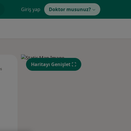
Giriş yap
Doktor musunuz?
Cum,
Cmt,
Paz,
Haritayı Genişlet
os
14 Ağustos
15 Ağustos
16 Ağustos