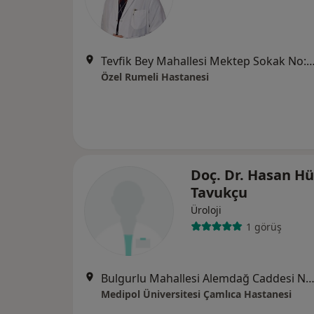
Tevfik Bey Mahallesi Mektep Sokak No:11 Sefaköy, Kü
Özel Rumeli Hastanesi
Doç. Dr. Hasan H
Tavukçu
Üroloji
1 görüş
Bulgurlu Mahallesi Alemdağ Caddesi No:100, Üsk
Medipol Üniversitesi Çamlıca Hastanesi