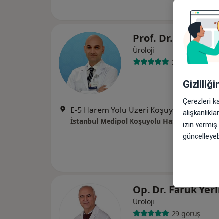
Prof. Dr. Bülent A
Üroloji
2 görüş
Gizliliğ
Çerezleri k
E-5 Harem Yolu Üzeri Koşuyolu, Kadıköy
alışkanlıkl
İstanbul Medipol Koşuyolu Hastanesi
izin vermiş
güncelleyebi
Op. Dr. Faruk Yer
Üroloji
29 görüş