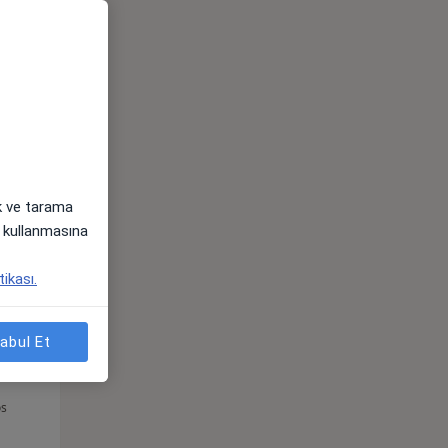
Cum,
Cmt,
Paz,
os
14 Ağustos
15 Ağustos
16 Ağustos
ak ve tarama
i) kullanmasına
tikası.
abul Et
Cum,
Cmt,
Paz,
os
14 Ağustos
15 Ağustos
16 Ağustos