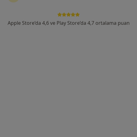
Tem Avrupa Otoyolu Göztepe Çıkışı No: 1Bağcılar, İstanbul
•
Harita
Bağcılar Medipol Mega Üniversite Hastanesi
Apple Store’da 4,6 ve Play Store’da 4,7 ortalama puan
Bu uzman ilgili adres için online danışmanlık/takvim sunmuyor.
Randevu talep et
Doç. Dr. Sibel Yıldırım Moral
Kulak burun boğaz, Odyoloji (dil, konuşma ve ses
bozuklukları)
5 görüş