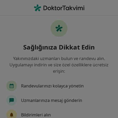
An
Kulak Burun Boğaz • Istanbul
Filters
Sigorta:
Doğa Sigorta Koopera
İstanbul bölgesinde Doğa Sigorta
Sağlığınıza Dikkat Edin
Kooperatifi kabul eden Kulak Burun Boğaz
Doktorları
Yakınınızdaki uzmanları bulun ve randevu alın.
Uygulamayı indirin ve size özel özelliklere ücretsiz
erişin:
Randevularınızı kolayca yönetin
Uzmanlarınıza mesaj gönderin
Dr. Öğr. Üyesi Mustafa Said Tekin
Bildirimleri alın
Kulak burun boğaz