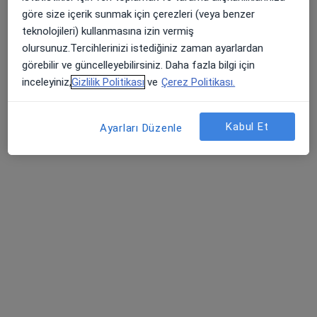
göre size içerik sunmak için çerezleri (veya benzer
Randevu talep et
teknolojileri) kullanmasına izin vermiş
olursunuz.Tercihlerinizi istediğiniz zaman ayarlardan
görebilir ve güncelleyebilirsiniz. Daha fazla bilgi için
inceleyiniz,
Gizlilik Politikası
ve
Çerez Politikası.
Kabul Et
Ayarları Düzenle
Prof. Dr. Arzu Tatlıpınar
Kulak burun boğaz
17 görüş
Dikilitaş Mah. Hakkı Yeten Cad. Yeşilçimen Sok. No:23 Fulya, Beşiktaş
•
Harita
Acıbadem Fulya Hastanesi
Bu uzman ilgili adres için online danışmanlık/takvim sunmuyor.
Randevu talep et