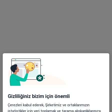
Bu uzman ilgili adres için online danışmanlık/takvim sunmuyor.
Randevu talep et
Op. Dr. Mustafa Korkmaz
Kulak burun boğaz
8 görüş
Gizliliğiniz bizim için önemli
Tevfik Bey Mahallesi Maslak Çeşme Caddesi No:30, Küçükçekmece
•
Harita
Medipol Üniversitesi Sefaköy Hastanesi
Çerezleri kabul ederek, Şirketimiz ve ortaklarımızın
Bu uzman ilgili adres için online danışmanlık/takvim sunmuyor.
istatistikler için veri toplamak ve tarama alışkanlıklarınıza