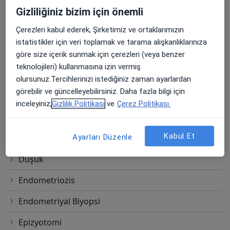
Gizliliğiniz bizim için önemli
Doğum Kontrolde Doğal Yöntemler
Çerezleri kabul ederek, Şirketimiz ve ortaklarımızın
Doğum Kontrolde Hormonal Metodlar
istatistikler için veri toplamak ve tarama alışkanlıklarınıza
Doğum Öncesi Eğitim Ve Doğuma Hazırlık
göre size içerik sunmak için çerezleri (veya benzer
teknolojileri) kullanmasına izin vermiş
Doğuma Hazırlık Eğitimleri
olursunuz.Tercihlerinizi istediğiniz zaman ayarlardan
görebilir ve güncelleyebilirsiniz. Daha fazla bilgi için
Doğumda Epidural (Ağrısız Doğum)
inceleyiniz,
Gizlilik Politikası
ve
Çerez Politikası.
Dörtlü Tarama Testi
Kabul Et
Düzensiz Adet Kanamaları
Ayarları Düzenle
Düşük
Endometriozis
Endometriyal Biyopsi
Epizyotomi