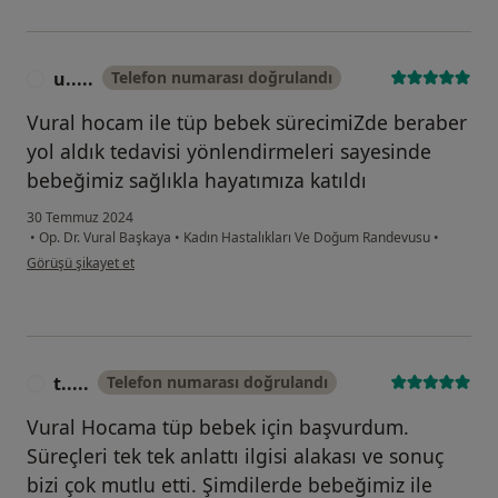
u.....
Telefon numarası doğrulandı
U
Vural hocam ile tüp bebek sürecimiZde beraber
yol aldık tedavisi yönlendirmeleri sayesinde
bebeğimiz sağlıkla hayatımıza katıldı
30 Temmuz 2024
•
Op. Dr. Vural Başkaya
•
Kadın Hastalıkları Ve Doğum Randevusu
•
kullanıcının görüşüne göre u.....
Görüşü şikayet et
t.....
Telefon numarası doğrulandı
T
Vural Hocama tüp bebek için başvurdum.
Süreçleri tek tek anlattı ilgisi alakası ve sonuç
bizi çok mutlu etti. Şimdilerde bebeğimiz ile