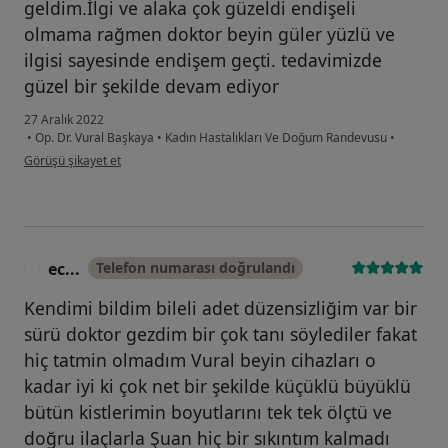
geldim.İlgi ve alaka çok güzeldi endişeli
olmama rağmen doktor beyin güler yüzlü ve
ilgisi sayesinde endişem geçti. tedavimizde
güzel bir şekilde devam ediyor
27 Aralık 2022
•
Op. Dr. Vural Başkaya
•
Kadın Hastalıkları Ve Doğum Randevusu
•
kullanıcının görüşüne göre Hasta
Görüşü şikayet et
ec...
Telefon numarası doğrulandı
E
Kendimi bildim bileli adet düzensizliğim var bir
sürü doktor gezdim bir çok tanı söylediler fakat
hiç tatmin olmadım Vural beyin cihazları o
kadar iyi ki çok net bir şekilde küçüklü büyüklü
bütün kistlerimin boyutlarını tek tek ölçtü ve
doğru ilaçlarla Şuan hiç bir sıkıntım kalmadı