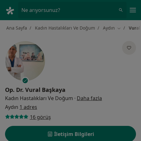
An
Ne arıyorsunuz?
Ana Sayfa
Kadın Hastalıkları Ve Doğum
Aydın
Vural
Şehir değiş
Op. Dr.
Vural Başkaya
uzmanliklar hak
Kadın Hastalıkları Ve Doğum
·
Daha fazla
Aydın
1 adres
16 görüş
İletişim Bilgileri