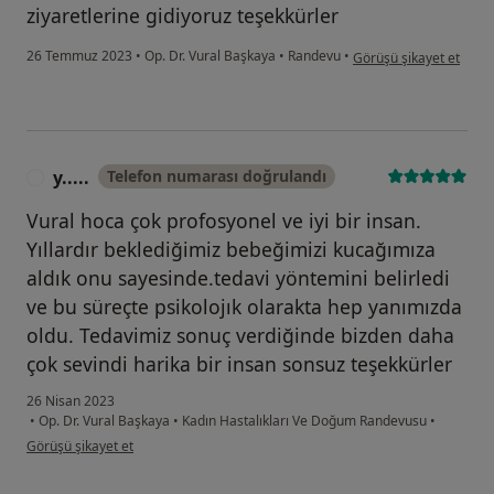
ziyaretlerine gidiyoruz teşekkürler
kullanıcının görüşüne gör
26 Temmuz 2023
•
Op. Dr. Vural Başkaya
•
Randevu
•
Görüşü şikayet et
y.....
Telefon numarası doğrulandı
Y
Vural hoca çok profosyonel ve iyi bir insan.
Yıllardır beklediğimiz bebeğimizi kucağımıza
aldık onu sayesinde.tedavi yöntemini belirledi
ve bu süreçte psikolojık olarakta hep yanımızda
oldu. Tedavimiz sonuç verdiğinde bizden daha
çok sevindi harika bir insan sonsuz teşekkürler
26 Nisan 2023
•
Op. Dr. Vural Başkaya
•
Kadın Hastalıkları Ve Doğum Randevusu
•
kullanıcının görüşüne göre y.....
Görüşü şikayet et