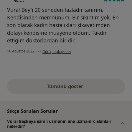
e.....
Vural Bey'i 20 seneden fazladır tanırım.
Kendisinden memnunum. Bir sıkıntım yok. En
son olarak kadın hastalıkları şikayetimden
dolayı kendisine muayene oldum. Takdir
ettiğim doktorlardan biridir.
kullanıcının görüşüne göre e.....
16 Ağustos 2022
•
•
•
Görüşü şikayet et
Tümünü göster
yukarıdaki görüşler
Sıkça Sorulan Sorular
Vural Başkaya isimli uzmanın ana uzmanlık alanları
nelerdir?