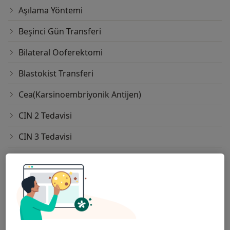
Aşılama Yöntemi
Beşinci Gün Transferi
Bilateral Ooferektomi
Blastokist Transferi
Cea(Karsinoembriyonik Antijen)
CIN 2 Tedavisi
CIN 3 Tedavisi
Diyabetik Gebe Takibi
Doppler Ultrason
Doğal Doğum
Doğum Kontrol