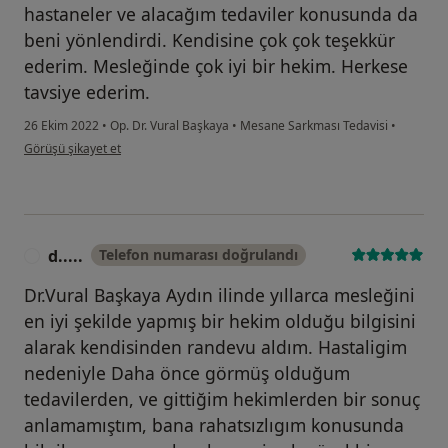
hastaneler ve alacağım tedaviler konusunda da
beni yönlendirdi. Kendisine çok çok teşekkür
ederim. Mesleğinde çok iyi bir hekim. Herkese
tavsiye ederim.
26 Ekim 2022
•
Op. Dr. Vural Başkaya
•
Mesane Sarkması Tedavisi
•
kullanıcının görüşüne göre Hasta
Görüşü şikayet et
d.....
Telefon numarası doğrulandı
D
Dr.Vural Başkaya Aydın ilinde yıllarca mesleğini
en iyi şekilde yapmış bir hekim olduğu bilgisini
alarak kendisinden randevu aldım. Hastaligim
nedeniyle Daha önce görmüş olduğum
tedavilerden, ve gittiğim hekimlerden bir sonuç
anlamamıştım, bana rahatsızlıgım konusunda