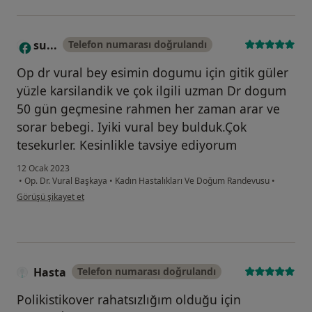
su...
Telefon numarası doğrulandı
S
Op dr vural bey esimin dogumu için gitik güler
yüzle karsilandik ve çok ilgili uzman Dr dogum
50 gün geçmesine rahmen her zaman arar ve
sorar bebegi. Iyiki vural bey bulduk.Çok
tesekurler. Kesinlikle tavsiye ediyorum
12 Ocak 2023
•
Op. Dr. Vural Başkaya
•
Kadın Hastalıkları Ve Doğum Randevusu
•
kullanıcının görüşüne göre su...
Görüşü şikayet et
Hasta
Telefon numarası doğrulandı
Polikistikover rahatsızlığım olduğu için