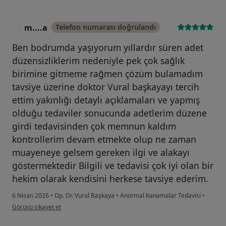
m....a
Telefon numarası doğrulandı
M
Ben bodrumda yaşıyorum yıllardır süren adet
düzensizliklerim nedeniyle pek çok sağlık
birimine gitmeme rağmen çözüm bulamadım
tavsiye üzerine doktor Vural başkayayı tercih
ettim yakınlığı detaylı açıklamaları ve yapmış
olduğu tedaviler sonucunda adetlerim düzene
girdi tedavisinden çok memnun kaldım
kontrollerim devam etmekte olup ne zaman
muayeneye gelsem gereken ilgi ve alakayı
göstermektedir Bilgili ve tedavisi çok iyi olan bir
hekim olarak kendisini herkese tavsiye ederim.
6 Nisan 2026
•
Op. Dr. Vural Başkaya
•
Anormal Kanamalar Tedavisi
•
kullanıcının görüşüne göre m....a
Görüşü şikayet et