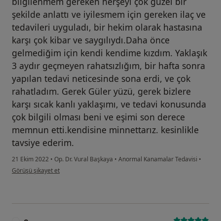
bilgilenmem gereken herşeyi çok güzel bir
şekilde anlattı ve iyilesmem için gereken ilaç ve
tedavileri uyguladı, bir hekim olarak hastasına
karşı çok kibar ve saygılıydı.Daha önce
gelmediğim için kendi kendime kızdım. Yaklaşık
3 aydır geçmeyen rahatsızlığım, bir hafta sonra
yapılan tedavi neticesinde sona erdi, ve çok
rahatladım. Gerek Güler yüzü, gerek bizlere
karşı sıcak kanlı yaklaşımı, ve tedavi konusunda
çok bilgili olması beni ve eşimi son derece
memnun etti.kendisine minnettarız. kesinlikle
tavsiye ederim.
21 Ekim 2022
•
Op. Dr. Vural Başkaya
•
Anormal Kanamalar Tedavisi
•
kullanıcının görüşüne göre d.....
Görüşü şikayet et
E