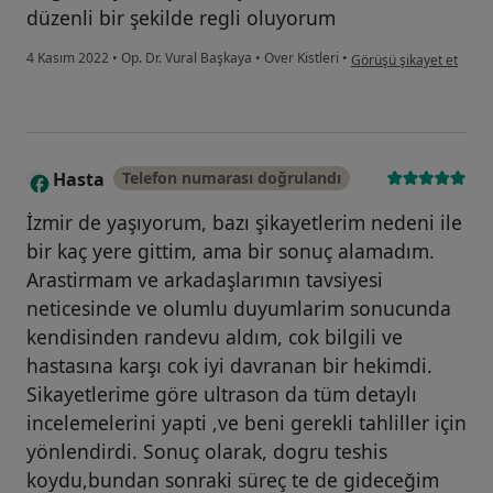
düzenli bir şekilde regli oluyorum
kullanıcının görüşüne gö
4 Kasım 2022
•
Op. Dr. Vural Başkaya
•
Over Kistleri
•
Görüşü şikayet et
Hasta
Telefon numarası doğrulandı
İzmir de yaşıyorum, bazı şikayetlerim nedeni ile
bir kaç yere gittim, ama bir sonuç alamadım.
Arastirmam ve arkadaşlarımın tavsiyesi
neticesinde ve olumlu duyumlarim sonucunda
kendisinden randevu aldım, cok bilgili ve
hastasına karşı cok iyi davranan bir hekimdi.
Sikayetlerime göre ultrason da tüm detaylı
incelemelerini yapti ,ve beni gerekli tahliller için
yönlendirdi. Sonuç olarak, dogru teshis
koydu,bundan sonraki süreç te de gideceğim