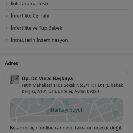
İkili Tarama Testi
İnfertilite Cerrahi
İnfertilite ve Tüp Bebek
İntrauterin İnseminasyon
Adres
Op. Dr. Vural Başkaya
Fatih Mahallesi 1101 Sokak No:3/1 K:1 D:1 (E-bebek
Karşısı, A101 Üstü),
Efeler
,
Aydın
09020
Haritayı büyüt
yeni bir sekmede açılır
Uygunluk
Bu adres için online randevu takvimi mevcut değil