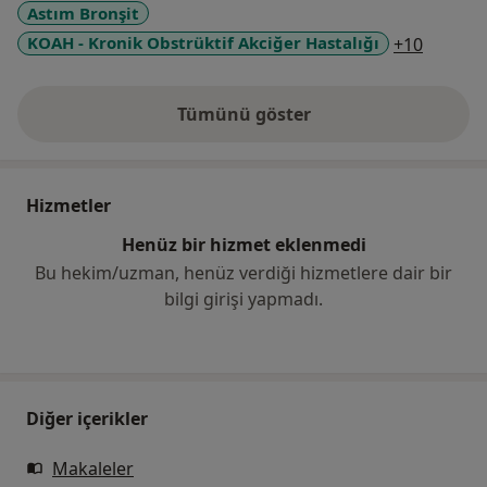
Astım Bronşit
a11y_sr
KOAH - Kronik Obstrüktif Akciğer Hastalığı
+10
Tümünü göster
deneyim hakkında
Hizmetler
Henüz bir hizmet eklenmedi
Bu hekim/uzman, henüz verdiği hizmetlere dair bir
bilgi girişi yapmadı.
Diğer içerikler
Makaleler