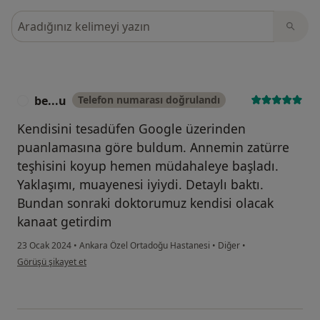
Görüşler içerisinde ara
be...u
Telefon numarası doğrulandı
B
Kendisini tesadüfen Google üzerinden
puanlamasına göre buldum. Annemin zatürre
teşhisini koyup hemen müdahaleye başladı.
Yaklaşımı, muayenesi iyiydi. Detaylı baktı.
Bundan sonraki doktorumuz kendisi olacak
kanaat getirdim
23 Ocak 2024
•
Ankara Özel Ortadoğu Hastanesi
•
Diğer
•
kullanıcının görüşüne göre be...u
Görüşü şikayet et