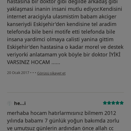
hastasina bir doktor gibi degilde arkadaş gibi
yaklaşmasi inanin insani mutlu ediyor.Kendisini
internet aracigiyla ulasmistim babam akciger
kanseriydi Eskişehir'den kendisine tel aradim
telefonda bile beni motife etti telefonda bile
insana yardimci olmaya calisti yanina gittim
Eskişehir'den hastasina o kadar morel ve destek
veriyorki anlatamam yok böyle bir doktor İYİKİ
VARSINIZ HOCAM ......
kullanıcının görüşüne göre he...i
20 Ocak 2017
•
•
•
Görüşü şikayet et
he...i
merhaba hocam hatırlarmısınız bilmem 2012
yılında babamı 7 günlük yoğun bakımda zorlu
ve umutsuz günlerin ardından önce allah cc