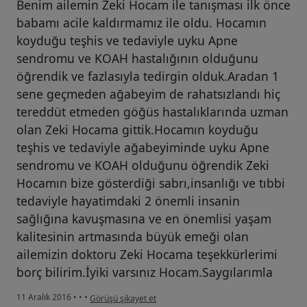
Benim ailemin Zeki Hocam ile tanışması ilk önce
babamı acile kaldırmamız ile oldu. Hocamın
koyduğu teşhis ve tedaviyle uyku Apne
sendromu ve KOAH hastalığının olduğunu
öğrendik ve fazlasıyla tedirgin olduk.Aradan 1
sene geçmeden ağabeyim de rahatsızlandı hiç
tereddüt etmeden göğüs hastalıklarında uzman
olan Zeki Hocama gittik.Hocamın koyduğu
teşhis ve tedaviyle ağabeyiminde uyku Apne
sendromu ve KOAH olduğunu öğrendik Zeki
Hocamın bize gösterdiği sabrı,insanlığı ve tıbbi
tedaviyle hayatimdaki 2 önemli insanin
sağlığına kavuşmasına ve en önemlisi yaşam
kalitesinin artmasında büyük emeği olan
ailemizin doktoru Zeki Hocama teşekkürlerimi
borç bilirim.İyiki varsınız Hocam.Saygılarımla
kullanıcının görüşüne göre he...i
11 Aralık 2016
•
•
•
Görüşü şikayet et