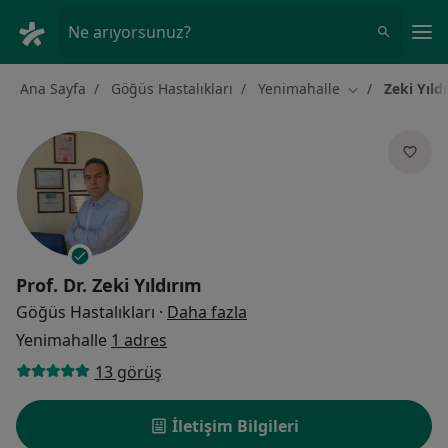
An
Ne arıyorsunuz?
Ana Sayfa
Göğüs Hastalıkları
Yenimahalle
Zeki Yıld
Şehir değiştir
Prof. Dr.
Zeki Yıldırım
uzmanliklar hakkinda
Göğüs Hastalıkları
·
Daha fazla
Yenimahalle
1 adres
13 görüş
İletişim Bilgileri