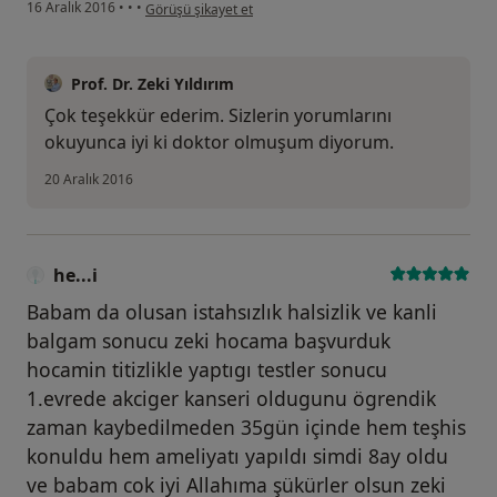
kullanıcının görüşüne göre he...i
16 Aralık 2016
•
•
•
Görüşü şikayet et
Prof. Dr. Zeki Yıldırım
Çok teşekkür ederim. Sizlerin yorumlarını
okuyunca iyi ki doktor olmuşum diyorum.
20 Aralık 2016
he...i
Babam da olusan istahsızlık halsizlik ve kanli
balgam sonucu zeki hocama başvurduk
hocamin titizlikle yaptıgı testler sonucu
1.evrede akciger kanseri oldugunu ögrendik
zaman kaybedilmeden 35gün içinde hem teşhis
konuldu hem ameliyatı yapıldı simdi 8ay oldu
ve babam cok iyi Allahıma şükürler olsun zeki