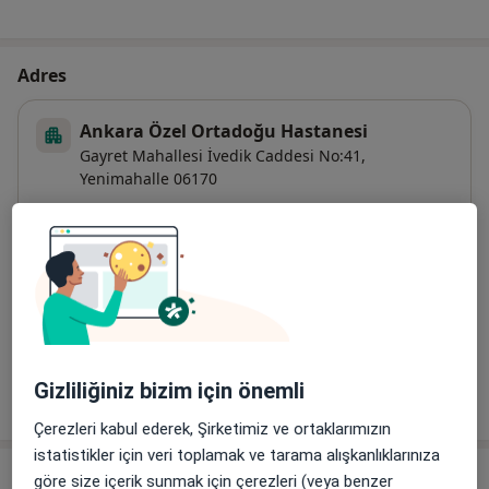
Adres
Ankara Özel Ortadoğu Hastanesi
Gayret Mahallesi İvedik Caddesi No:41,
Yenimahalle
06170
Haritayı büyüt
yeni bir sekmede açılır
Uygunluk
Bu adres için online randevu takvimi mevcut değil
Gizliliğiniz bizim için önemli
Tümünü göster
adres hakkında
Çerezleri kabul ederek, Şirketimiz ve ortaklarımızın
istatistikler için veri toplamak ve tarama alışkanlıklarınıza
Sigortalar
göre size içerik sunmak için çerezleri (veya benzer