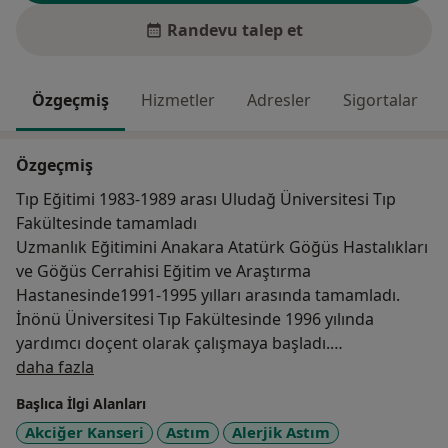
Randevu talep et
Özgeçmiş
Hizmetler
Adresler
Sigortalar
Özgeçmiş
Tıp Eğitimi 1983-1989 arası Uludağ Üniversitesi Tıp
Fakültesinde tamamladı
Uzmanlık Eğitimini Anakara Atatürk Göğüs Hastalıkları
ve Göğüs Cerrahisi Eğitim ve Araştırma
Hastanesinde1991-1995 yılları arasında tamamladı.
İnönü Üniversitesi Tıp Fakültesinde 1996 yılında
yardımcı doçent olarak çalışmaya başladı.
Hakkımda
1997-1998 yıllarında Amerika Birleşik Devletlerinde
daha fazla
akciğer kanseri üzerine doktora sonrası eğitim aldı.
Başlıca İlgi Alanları
1999 yılında doçent, 2006 yılında profesör oldu. Kudret
Akciğer Kanseri
Astım
Alerjik Astım
Internatıonal Hastanesinde hizmet vermektedir.