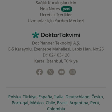
Sağlık Kuruluşları için
Noa Notes
yeni
Ücretsiz İçerikler
Uzmanlar için Yardım Merkezi
İletişim
DoktorTakvimi - Ana Sayfa
DocPlanner Teknoloji A.Ş.
E-5 Karayolu, Esentepe Mahallesi, Lapis Han, No:25
D:102-103-120
Kartal İstanbul, Türkiye
Facebook
yeni bir sekmede açılır
Twitter
yeni bir sekmede açılır
Youtube
yeni bir sekmede açılır
Instagram
yeni bir sekmede aç
yeni bir sekmede açılır
yeni bir sekmede açılır
yeni bir sekmede açılır
yeni bir sekmede açılır
yeni bir sek
yeni 
Polska
,
Türkiye
,
España
,
Italia
,
Deutschland
,
Česko
,
yeni bir sekmede açılır
yeni bir sekmede açılır
yeni bir sekmede açılır
yeni bir sekmede açılır
yeni bir sekm
yeni bi
Portugal
,
México
,
Chile
,
Brasil
,
Argentina
,
Perú
,
yeni bir sekmede açılır
Colombia