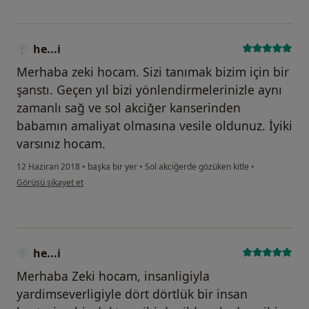
he...i
Merhaba zeki hocam. Sizi tanımak bizim için bir
şanstı. Geçen yıl bizi yönlendirmelerinizle aynı
zamanlı sağ ve sol akciğer kanserinden
babamın amaliyat olmasına vesile oldunuz. İyiki
varsınız hocam.
12 Haziran 2018
•
başka bir yer
•
Sol akciğerde gözüken kitle
•
kullanıcının görüşüne göre he...i
Görüşü şikayet et
he...i
Merhaba Zeki hocam, insanligiyla
yardimseverligiyle dört dörtlük bir insan