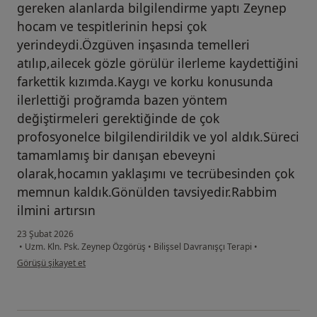
gereken alanlarda bilgilendirme yaptı Zeynep
hocam ve tespitlerinin hepsi çok
yerindeydi.Özgüven inşasında temelleri
atılıp,ailecek gözle görülür ilerleme kaydettiğini
farkettik kızımda.Kaygı ve korku konusunda
ilerlettiği proğramda bazen yöntem
değiştirmeleri gerektiğinde de çok
profosyonelce bilgilendirildik ve yol aldık.Süreci
tamamlamış bir danışan ebeveyni
olarak,hocamın yaklaşımı ve tecrübesinden çok
memnun kaldık.Gönülden tavsiyedir.Rabbim
ilmini artırsın
23 Şubat 2026
•
Uzm. Kln. Psk. Zeynep Özgörüş
•
Bilişsel Davranışçı Terapi
•
kullanıcının görüşüne göre es....
Görüşü şikayet et