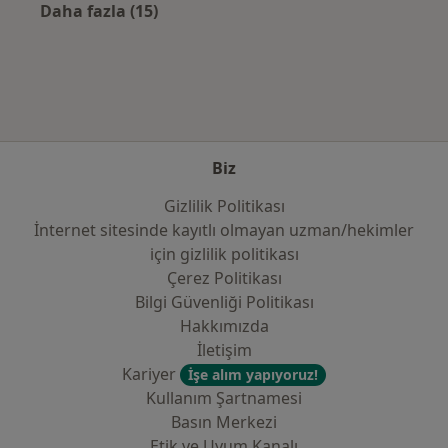
Daha fazla (15)
Kategoride daha fazlası: Sık kullanılan sigo
Biz
Gizlilik Politikası
İnternet sitesinde kayıtlı olmayan uzman/hekimler
i̇çin gizlilik politikası
Çerez Politikası
Bilgi Güvenliği Politikası
Hakkımızda
İletişim
Kariyer
İşe alım yapıyoruz!
Kullanım Şartnamesi
Basın Merkezi
Etik ve Uyum Kanalı