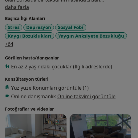
Hakkımda
Kaynaklarında 3 sene çalışmıştır. Şirketlere kurumsal
daha fazla
danışmanlık hizmeti vermeye devam etmektedir.
Başlıca İlgi Alanları
Çalıştığı dönem boyunca İstanbul Aydın
Stres
Depresyon
Sosyal Fobi
Üniversitesinde Yüksek lisan eğitimini tamamlamıştır.
Kaygı Bozuklukları
Yaygın Anksiyete Bozukluğu
Çocuk, ergen ve yetişkinlere psikoterapi hizmeti
a11y_sr_more_diseases
vermektedir. Çocuk Merkezli Oyun terapistidir.
+64
Ergenler ile Bilişsen Davranışçı Oyun Terapisi ve Kum
Görülen hasta/danışanlar
Terapisi çalışmaktadır. Yetişkinlerle ağırlıklı olarak
Şema Terapi, Bilişsel Davranışçı Terapi, Hipnoterapi,
En az 2 yaşındaki çocuklar (İlgili adreslerde)
EMDR ve Kısa Süreli Çözüm Odaklı Terapi
Konsültasyon türleri
Çalışmaktadır. MMPI testi uygulayıcısıdır. Online ve yüz
Yüz yüze
Konumları görüntüle (1)
yüze seanslar yapmaktadır.
Online danışmanlık
Online takvimi görüntüle
Fotoğraflar ve videolar