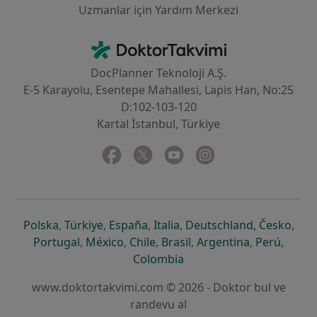
Uzmanlar için Yardım Merkezi
İletişim
DoktorTakvimi - Ana Sayfa
DocPlanner Teknoloji A.Ş.
E-5 Karayolu, Esentepe Mahallesi, Lapis Han, No:25
D:102-103-120
Kartal İstanbul, Türkiye
Facebook
yeni bir sekmede açılır
Twitter
yeni bir sekmede açılır
Youtube
yeni bir sekmede açılır
Instagram
yeni bir sekmede aç
yeni bir sekmede açılır
yeni bir sekmede açılır
yeni bir sekmede açılır
yeni bir sekmede açılır
yeni bir sek
yeni 
Polska
,
Türkiye
,
España
,
Italia
,
Deutschland
,
Česko
,
yeni bir sekmede açılır
yeni bir sekmede açılır
yeni bir sekmede açılır
yeni bir sekmede açılır
yeni bir sekm
yeni bi
Portugal
,
México
,
Chile
,
Brasil
,
Argentina
,
Perú
,
yeni bir sekmede açılır
Colombia
www.doktortakvimi.com © 2026 - Doktor bul ve
randevu al