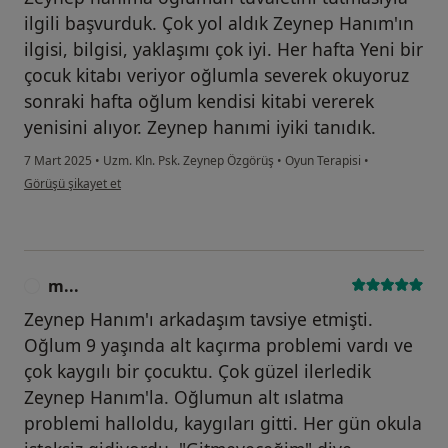
ilgili başvurduk. Çok yol aldık Zeynep Hanım'ın
ilgisi, bilgisi, yaklaşımı çok iyi. Her hafta Yeni bir
çocuk kitabı veriyor oğlumla severek okuyoruz
sonraki hafta oğlum kendisi kitabi vererek
yenisini alıyor. Zeynep hanımi iyiki tanıdık.
7 Mart 2025
•
Uzm. Kln. Psk. Zeynep Özgörüş
•
Oyun Terapisi
•
kullanıcının görüşüne göre s....c
Görüşü şikayet et
m...
M
Zeynep Hanım'ı arkadaşım tavsiye etmişti.
Oğlum 9 yaşında alt kaçırma problemi vardı ve
çok kaygılı bir çocuktu. Çok güzel ilerledik
Zeynep Hanım'la. Oğlumun alt ıslatma
problemi halloldu, kaygıları gitti. Her gün okula