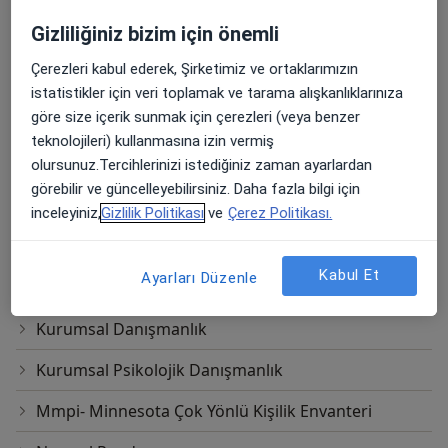
Diğer Hizmetler
Gizliliğiniz bizim için önemli
Ağlama ve Öfke Nöbetleri
Çerezleri kabul ederek, Şirketimiz ve ortaklarımızın
Bilişsel Davranışçı Terapi
istatistikler için veri toplamak ve tarama alışkanlıklarınıza
göre size içerik sunmak için çerezleri (veya benzer
Bireysel Terapi
teknolojileri) kullanmasına izin vermiş
Davranış Bozuklukları
olursunuz.Tercihlerinizi istediğiniz zaman ayarlardan
görebilir ve güncelleyebilirsiniz. Daha fazla bilgi için
EMDR Terapi
inceleyiniz,
Gizlilik Politikası
ve
Çerez Politikası.
Hipnoterapi
Kabul Et
Ayarları Düzenle
Hipnoz
Kurumsal Danışmanlık
Kurumsal Psikolojik Danışmanlık
Mmpi- Minnesota Çok Yönlü Kişilik Envanteri