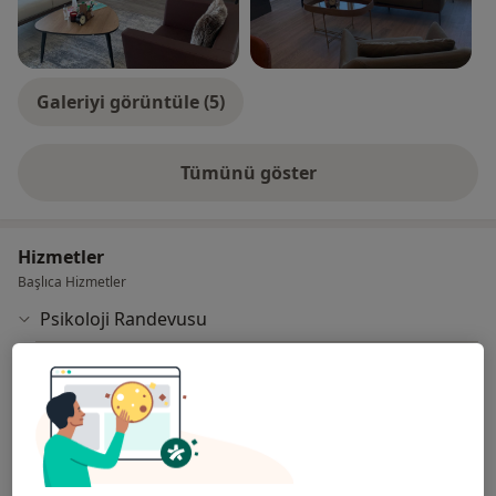
Galeriyi görüntüle (5)
Tümünü göster
deneyim hakkında
Hizmetler
Başlıca Hizmetler
Psikoloji Randevusu
Online Danışmanlık
Ahmet Yesevi Mahallesi Sanayi Cadde Bahçe Sokak
No:28 Ceyhan Plaza İş Merkezi, Bursa
Uzm. Kln. Psk. Zeynep Özgörüş