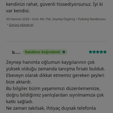
kendinizi rahat, güvenli hissediyorsunuz. İyi ki
var kendisi.
30 Haziran 2026
•
Uzm. Kln. Psk. Zeynep Özgörüş
•
Psikoloji Randevusu
kullanıcının görüşüne göre z....g
•
Görüşü şikayet et
b.....
Randevu doğrulandı
B
Zeynep hanımla oğlumun kaygılarının çok
yüksek olduğu zamanda tanışma fırsatı bulduk.
Ebeveyn olarak dikkat etmemiz gereken şeyleri
bize aktardı.
Bu bilgiler bizim yaşamımızı düzenlememize,
doğru bildiğimiz yanlışlardan sıyrılmamıza çok
katkı sağladı.
Ne zaman takılsak, ihtiyaç duysak telefonla