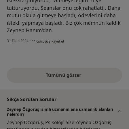
isteksiz gidiyordu, "Gitmeyeceğim" diye
tutturuyordu. Seanslar onu çok rahatlattı. Daha
mutlu okula gitmeye başladı, ödevlerini daha
istekli yapmaya başladı. Biz çok memnun kaldık
Zeynep Hanım'dan.
kullanıcının görüşüne göre m...
31 Ekim 2024
•
•
•
Görüşü şikayet et
Tümünü göster
yukarıdaki görüşler
Sıkça Sorulan Sorular
Zeynep Özgörüş isimli uzmanın ana uzmanlık alanları
nelerdir?
Zeynep Özgörüş, Psikoloji. Size Zeynep Özgörüş