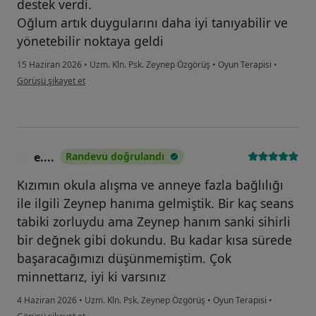
destek verdi.
Oğlum artık duygularını daha iyi tanıyabilir ve
yönetebilir noktaya geldi
15 Haziran 2026
•
Uzm. Kln. Psk. Zeynep Özgörüş
•
Oyun Terapisi
•
kullanıcının görüşüne göre b.....
Görüşü şikayet et
e....
Randevu doğrulandı
E
Kızımın okula alışma ve anneye fazla bağlılığı
ile ilgili Zeynep hanıma gelmiştik. Bir kaç seans
tabiki zorluydu ama Zeynep hanım sanki sihirli
bir değnek gibi dokundu. Bu kadar kısa sürede
başaracağımızı düşünmemiştim. Çok
minnettarız, iyi ki varsınız
4 Haziran 2026
•
Uzm. Kln. Psk. Zeynep Özgörüş
•
Oyun Terapisi
•
kullanıcının görüşüne göre e....