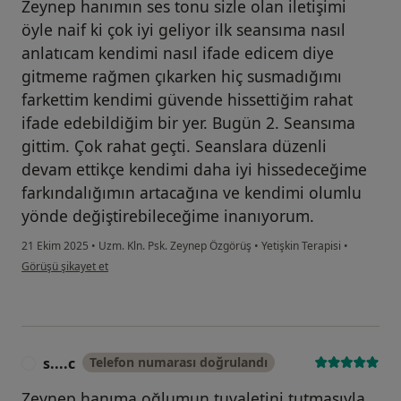
Zeynep hanımın ses tonu sizle olan iletişimi
öyle naif ki çok iyi geliyor ilk seansıma nasıl
anlatıcam kendimi nasıl ifade edicem diye
gitmeme rağmen çıkarken hiç susmadığımı
farkettim kendimi güvende hissettiğim rahat
ifade edebildiğim bir yer. Bugün 2. Seansıma
gittim. Çok rahat geçti. Seanslara düzenli
devam ettikçe kendimi daha iyi hissedeceğime
farkındalığımın artacağına ve kendimi olumlu
yönde değiştirebileceğime inanıyorum.
21 Ekim 2025
•
Uzm. Kln. Psk. Zeynep Özgörüş
•
Yetişkin Terapisi
•
kullanıcının görüşüne göre n....d
Görüşü şikayet et
s....c
Telefon numarası doğrulandı
S
Zeynep hanıma oğlumun tuvaletini tutmasıyla