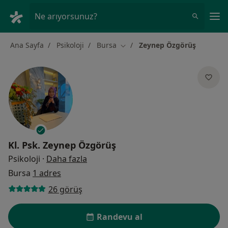
An
Ne arıyorsunuz?
Ana Sayfa
Psikoloji
Bursa
Zeynep Özgörüş
Şehir değiştir
Kl. Psk.
Zeynep Özgörüş
uzmanliklar hakkinda
Psikoloji
·
Daha fazla
Bursa
1 adres
26 görüş
Randevu al