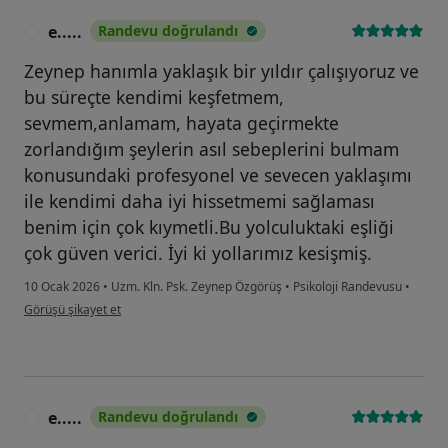
e.....
Randevu doğrulandı
E
Zeynep hanımla yaklaşık bir yıldır çalışıyoruz ve
bu süreçte kendimi keşfetmem,
sevmem,anlamam, hayata geçirmekte
zorlandığım şeylerin asıl sebeplerini bulmam
konusundaki profesyonel ve sevecen yaklaşımı
ile kendimi daha iyi hissetmemi sağlaması
benim için çok kıymetli.Bu yolculuktaki eşliği
çok güven verici. İyi ki yollarımız kesişmiş.
10 Ocak 2026
•
Uzm. Kln. Psk. Zeynep Özgörüş
•
Psikoloji Randevusu
•
kullanıcının görüşüne göre e.....
Görüşü şikayet et
e.....
Randevu doğrulandı
E