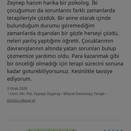
Zeynep hanım harika bir psikolog. İki
çocuğumun da sorunlarını farklı zamanlarda
terapileriyle çözdük. Bir anne olarak içinde
bulunduğum durumu göremediğim
zamanlarda dışarıdan bir gözle herseyi çözdü,
neleri yanlış yaptığımı öğretti. Çocuklarımın
davranışlarının altında yatan sorunları bulup
çözmemize yardımcı oldu. Para kazanmak gibi
bir önceliği olmadığı için terapi sürecini sonuna
kadar goturebiliyorsunuz. Kesinlikle tavsiye
ediyorum.
3 Ocak 2026
•
Uzm. Kln. Psk. Zeynep Özgörüş
•
Bilişsel Davranışçı Terapi
•
kullanıcının görüşüne göre e.....
Görüşü şikayet et