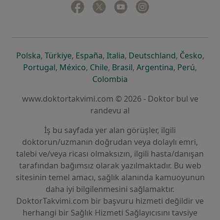
Facebook
yeni bir sekmede açılır
Twitter
yeni bir sekmede açılır
Youtube
yeni bir sekmede açılır
Instagram
yeni bir sekmede aç
yeni bir sekmede açılır
yeni bir sekmede açılır
yeni bir sekmede açılır
yeni bir sekmede açılır
yeni bir sek
yeni 
Polska
,
Türkiye
,
España
,
Italia
,
Deutschland
,
Česko
,
yeni bir sekmede açılır
yeni bir sekmede açılır
yeni bir sekmede açılır
yeni bir sekmede açılır
yeni bir sekm
yeni bi
Portugal
,
México
,
Chile
,
Brasil
,
Argentina
,
Perú
,
yeni bir sekmede açılır
Colombia
www.doktortakvimi.com © 2026 - Doktor bul ve
randevu al
İş bu sayfada yer alan görüşler, ilgili
doktorun/uzmanın doğrudan veya dolaylı emri,
talebi ve/veya ricası olmaksızın, ilgili hasta/danışan
tarafından bağımsız olarak yazılmaktadır. Bu web
sitesinin temel amacı, sağlık alanında kamuoyunun
daha iyi bilgilenmesini sağlamaktır.
DoktorTakvimi.com bir başvuru hizmeti değildir ve
herhangi bir Sağlık Hizmeti Sağlayıcısını tavsiye