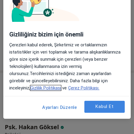
Kl. Psk. Nermin Erdoğan
Psikoloji, Pedagoji, Psikolojik danışma ve rehberlik
Gizliliğiniz bizim için önemli
158 görüş
Çerezleri kabul ederek, Şirketimiz ve ortaklarımızın
Bu uzman ilgili adres için online danışmanlık/takvim sunmuyor.
istatistikler için veri toplamak ve tarama alışkanlıklarınıza
Randevu talep et
göre size içerik sunmak için çerezleri (veya benzer
teknolojileri) kullanmasına izin vermiş
olursunuz.Tercihlerinizi istediğiniz zaman ayarlardan
görebilir ve güncelleyebilirsiniz. Daha fazla bilgi için
inceleyiniz,
Gizlilik Politikası
ve
Çerez Politikası.
Kabul Et
Ayarları Düzenle
Psk. Hakan Göksel