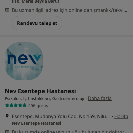
Psk. Meral Beyda Barut
Bu uzman ilgili adres için online danışmanlık/takvim sunmuyor.
Randevu talep et
Nev Esentepe Hastanesi
·
Daha fazla
Psikoloji, İç hastalıkları, Gastroenteroloji
496 görüş
Esentepe, Mudanya Yolu Cad. No:169, Nilüfer
•
Harita
Nev Esentepe Hastanesi
Bu kurumda online uygunluğu bulunan bir doktor veya uzman bulunamadı