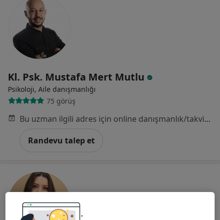
Kl. Psk. Mustafa Mert Mutlu
Psikoloji, Aile danışmanlığı
75 görüş
Bu uzman ilgili adres için online danışmanlık/takvim sunmuyor.
Randevu talep et