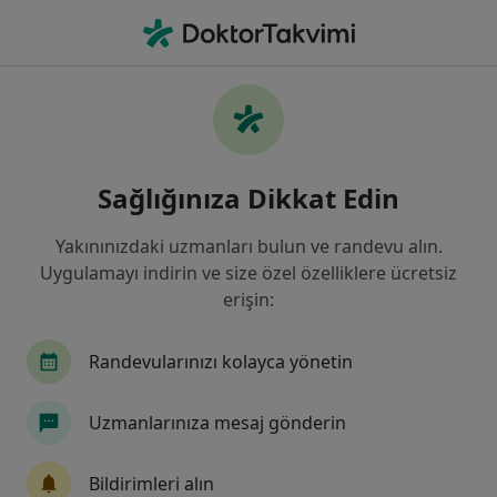
An
Kardiyoloji • Türkiye, Bursa
Filters
Sigorta:
Axa Sigorta
Bursa bölgesinde Axa Sigorta kabul eden
Sağlığınıza Dikkat Edin
Kardiyologlar
Yakınınızdaki uzmanları bulun ve randevu alın.
Uygulamayı indirin ve size özel özelliklere ücretsiz
erişin:
Randevularınızı kolayca yönetin
Uzmanlarınıza mesaj gönderin
Prof. Dr. Enbiya Aksakal
Kardiyoloji
Bildirimleri alın
6 görüş