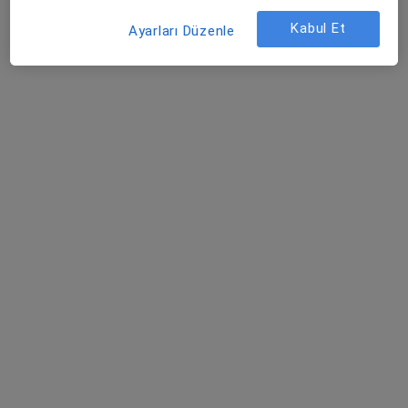
Randevu talep et
Kabul Et
Ayarları Düzenle
Medicana Bursa Hastanesi
·
Daha fazla
Kardiyoloji, Romatoloji, Çocuk endokrinolojisi
886 görüş
Odunluk Mahallesi, İzmir Yolu Cd No:41, Nilüfer
•
Harita
Medicana Bursa Hastanesi
Prof. Dr. Enbiya
Uzm. Dr. Özgür Mete
Doç. Dr. Aysel Aydın
Aksakal
Kardiyoloji
Kaderli