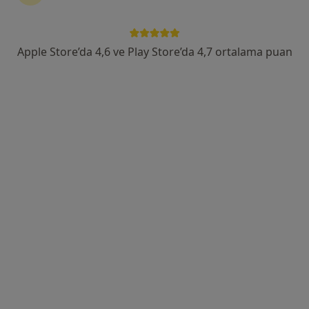
Odunluk Mahallesi, İzmir Yolu Cd No:41, Nilüfer
•
Harita
Medicana Bursa Hastanesi
Apple Store’da 4,6 ve Play Store’da 4,7 ortalama puan
Bu uzman ilgili adres için online danışmanlık/takvim sunmuyor.
Randevu talep et
Doç. Dr. Hakan Özkan
Kardiyoloji
14 görüş
Odunluk Mahallesi, İzmir Yolu Cd No:41, Nilüfer
•
Harita