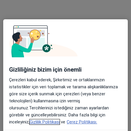
Bu uzman ilgili adres için online danışmanlık/takvim sunmuyor.
Randevu talep et
Gizliliğiniz bizim için önemli
Çerezleri kabul ederek, Şirketimiz ve ortaklarımızın
Uzm. Dr. Özgür Mete
istatistikler için veri toplamak ve tarama alışkanlıklarınıza
Kardiyoloji
göre size içerik sunmak için çerezleri (veya benzer
2 görüş
teknolojileri) kullanmasına izin vermiş
Odunluk Mahallesi, İzmir Yolu Cd No:41, Nilüfer
•
Harita
olursunuz.Tercihlerinizi istediğiniz zaman ayarlardan
Medicana Bursa Hastanesi
görebilir ve güncelleyebilirsiniz. Daha fazla bilgi için
Bu uzman ilgili adres için online danışmanlık/takvim sunmuyor.
inceleyiniz,
Gizlilik Politikası
ve
Çerez Politikası.