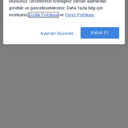
olursunuz.Tercihlerinizi istediğiniz zaman ayarlardan
görebilir ve güncelleyebilirsiniz. Daha fazla bilgi için
inceleyiniz,
Gizlilik Politikası
ve
Çerez Politikası.
Kabul Et
Ayarları Düzenle
Prof. Dr. Aycan Fahri Erkan
Kardiyoloji
37 görüş
Zühtüpaşa Mahallesi Recep Peker Caddesi No:11, Kadıköy
•
Harita
Medicana Kadıköy Hastanesi
Bu uzman ilgili adres için online danışmanlık/takvim sunmuyor.
Randevu talep et