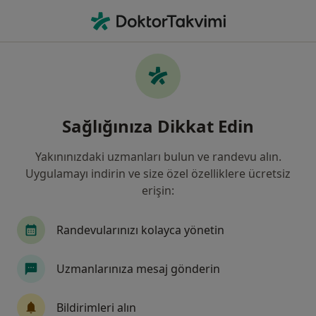
An
Kardiyoloji • Istanbul
Filters
Sigorta:
Axa Sigorta
İstanbul bölgesinde Axa Sigorta kabul eden
Sağlığınıza Dikkat Edin
Kardiyologlar
Yakınınızdaki uzmanları bulun ve randevu alın.
Uygulamayı indirin ve size özel özelliklere ücretsiz
erişin:
Randevularınızı kolayca yönetin
Uzmanlarınıza mesaj gönderin
Uzm. Dr. Mehmet Beşiroğlu
Kardiyoloji
Bildirimleri alın
22 görüş