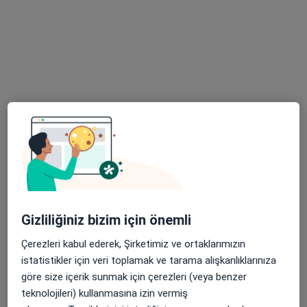
Randevu talep et
Prof. Dr. Cüneyt Koçaş
Kardiyoloji
23 görüş
Gizliliğiniz bizim için önemli
Gültepe Mah. Halkalı Cd No: 99, Küçükçekmece
•
Harita
Çerezleri kabul ederek, Şirketimiz ve ortaklarımızın
Biruni Üniversite Hastanesi
istatistikler için veri toplamak ve tarama alışkanlıklarınıza
Bu uzman ilgili adres için online danışmanlık/takvim sunmuyor.
göre size içerik sunmak için çerezleri (veya benzer
teknolojileri) kullanmasına izin vermiş
Randevu talep et