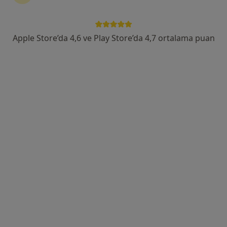
Tem Avrupa Otoyolu Göztepe Çıkışı No: 1Bağcılar, İstanbul
•
Harita
Bağcılar Medipol Mega Üniversite Hastanesi
Apple Store’da 4,6 ve Play Store’da 4,7 ortalama puan
Bu uzman ilgili adres için online danışmanlık/takvim sunmuyor.
Randevu talep et
Prof. Dr. İbrahim Oğuz Karaca
Kardiyoloji
Tem Avrupa Otoyolu Göztepe Çıkışı No: 1Bağcılar, İstanbul
•
Harita
Bağcılar Medipol Mega Üniversite Hastanesi