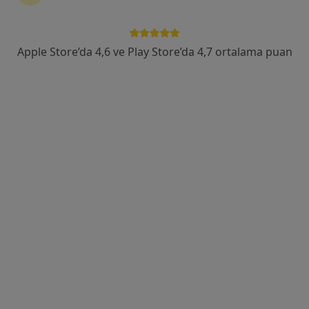
139 görüş
Öğretmenevleri Mahallesi 460. Sokak No:48, Konyaaltı
•
Harita
Apple Store’da 4,6 ve Play Store’da 4,7 ortalama puan
Özel Olimpos Hastanesi
Uzm. Dr. Mehmet
Öfgeli
Kardiyoloji
Bu kurumda online uygunluğu bulunan bir doktor veya uzman bulunamadı
Profili Gör