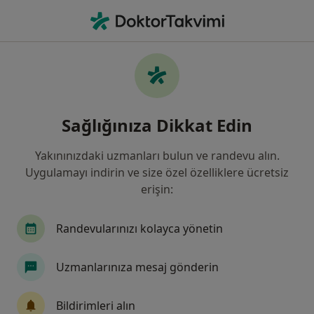
An
Kardiyoloji • Antalya
Filters
Sigorta:
Axa Sigorta
Antalya bölgesinde Axa Sigorta kabul eden
Sağlığınıza Dikkat Edin
Kardiyologlar
Yakınınızdaki uzmanları bulun ve randevu alın.
Uygulamayı indirin ve size özel özelliklere ücretsiz
erişin:
Randevularınızı kolayca yönetin
Uzmanlarınıza mesaj gönderin
Özel Olimpos Hastanesi
·
Daha
Kardiyoloji, İç hastalıkları, Enfeksiyon hastalıkları
Bildirimleri alın
fazla