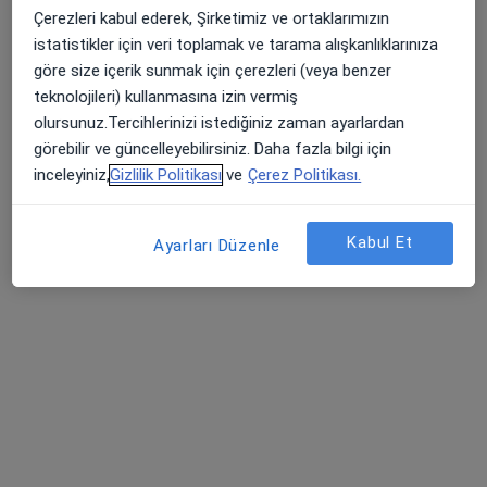
Uzm. Dr. Refik Karakaya
Çerezleri kabul ederek, Şirketimiz ve ortaklarımızın
Kardiyoloji
istatistikler için veri toplamak ve tarama alışkanlıklarınıza
2 görüş
göre size içerik sunmak için çerezleri (veya benzer
teknolojileri) kullanmasına izin vermiş
Yükseliş Mah. Mehmet Akif Cad. (Dokuma Cumartesi Pazarı Karşısı) No:96 Kepez / ANTALYA, Antalya
•
Harita
olursunuz.Tercihlerinizi istediğiniz zaman ayarlardan
Özel Ofm Antalya Hastanesi
görebilir ve güncelleyebilirsiniz. Daha fazla bilgi için
Bu uzman ilgili adres için online danışmanlık/takvim sunmuyor.
inceleyiniz,
Gizlilik Politikası
ve
Çerez Politikası.
Randevu talep et
Kabul Et
Ayarları Düzenle
Uzm. Dr. İsmail Ateş