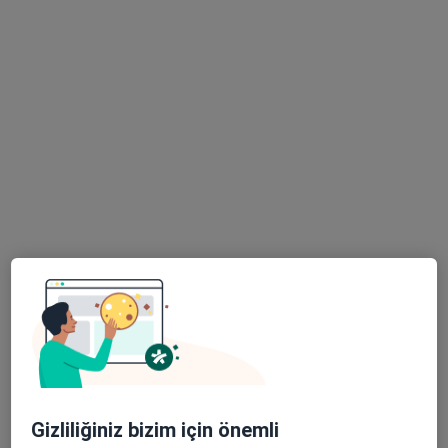
Doç. Dr. Fatih Koç
Kardiyoloji
21 görüş
Fener Mahallesi Tekelioğlu Caddesi No:7, Antalya
•
Harita
Medical Park Antalya Hastanesi
Bu uzman ilgili adres için online danışmanlık/takvim sunmuyor.
Randevu talep et
Gizliliğiniz bizim için önemli