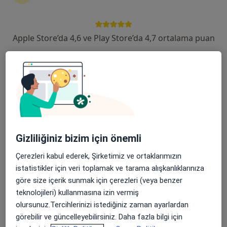
Kardiyoloji
21 görüş
Fener Mahallesi Tekelioğlu Caddesi No:7, Antalya
•
Harita
Apple Store’da 4,6 ve Play Store’da 4,7 ortalama puan
Medical Park Antalya Hastanesi
Bu uzman ilgili adres için online danışmanlık/takvim sunmuyor.
Randevu talep et
Gizliliğiniz bizim için önemli
Çerezleri kabul ederek, Şirketimiz ve ortaklarımızın
istatistikler için veri toplamak ve tarama alışkanlıklarınıza
göre size içerik sunmak için çerezleri (veya benzer
teknolojileri) kullanmasına izin vermiş
Özel Anatolia Hospital Lara
olursunuz.Tercihlerinizi istediğiniz zaman ayarlardan
·
Daha fazla
Kardiyoloji, İç hastalıkları, Tıbbi onkoloji
görebilir ve güncelleyebilirsiniz. Daha fazla bilgi için
68 görüş