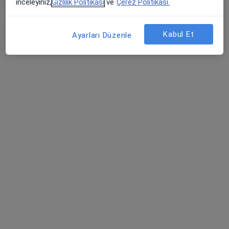
inceleyiniz,
Gizlilik Politikası
ve
Çerez Politikası.
Güzeloba Mahallesi 2246. Sokak No:9, Muratpaşa
•
Harita
Özel Anatolia Hospital Lara
Kabul Et
Ayarları Düzenle
Bu kurumda online uygunluğu bulunan bir doktor veya uzman bulunamadı
Profili Gör
Memorial Antalya Hastanesi
Kardiyoloji, İç hastalıkları, Endokrinoloji ve metabolizma
·
Daha fazla
hastalıkları
120 görüş