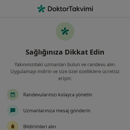
An
Kardiyoloji • Antalya
Filters
Sigorta:
Türkiye Vakıflar Bank
Antalya bölgesinde Türkiye Vakıflar Bankası
Sağlığınıza Dikkat Edin
T.A.O. Memur Ve Hizmetlileri Emekli Ve
Sağlık Yardım Sandığı Vakfı kabul eden
Yakınınızdaki uzmanları bulun ve randevu alın.
Kardiyologlar
Uygulamayı indirin ve size özel özelliklere ücretsiz
erişin:
Randevularınızı kolayca yönetin
Uzmanlarınıza mesaj gönderin
Doç. Dr. Fatih Koç
Bildirimleri alın