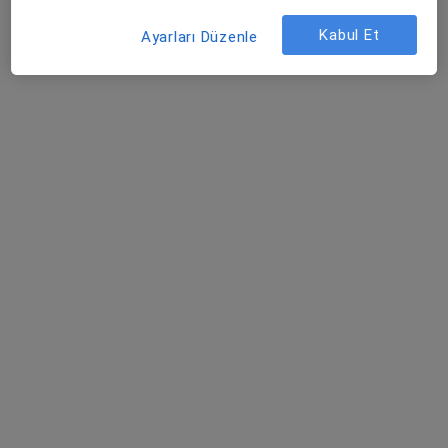
Uzm. Dr. İsmail Ateş
Kabul Et
Ayarları Düzenle
Kardiyoloji
1 görüş
Fener Mahallesi Tekelioğlu Caddesi No:7, Antalya
•
Harita
Medical Park Antalya Hastanesi
Bu uzman ilgili adres için online danışmanlık/takvim sunmuyor.
Randevu talep et
Uzm. Dr. Kenan Minareci