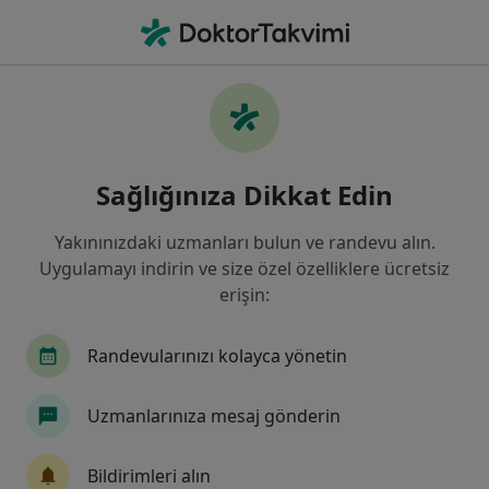
An
Kardiyoloji • Antalya
Filters
Sigorta:
Ray Sigorta
Antalya bölgesinde Ray Sigorta kabul eden
Sağlığınıza Dikkat Edin
Kardiyologlar
Yakınınızdaki uzmanları bulun ve randevu alın.
Uygulamayı indirin ve size özel özelliklere ücretsiz
erişin:
Randevularınızı kolayca yönetin
Uzmanlarınıza mesaj gönderin
Özel Olimpos Hastanesi
·
Daha
Kardiyoloji, İç hastalıkları, Enfeksiyon hastalıkları
Bildirimleri alın
fazla