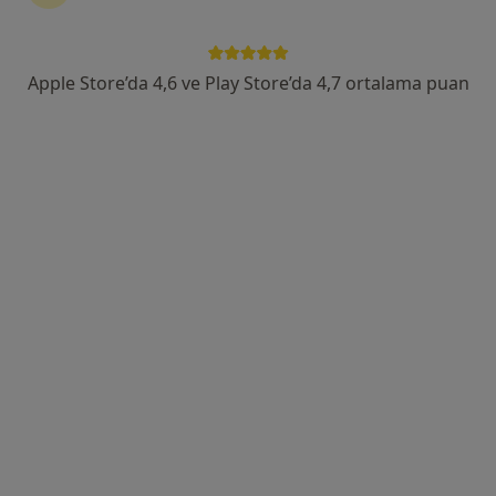
139 görüş
Öğretmenevleri Mahallesi 460. Sokak No:48, Konyaaltı
•
Harita
Apple Store’da 4,6 ve Play Store’da 4,7 ortalama puan
Özel Olimpos Hastanesi
Uzm. Dr. Mehmet
Öfgeli
Kardiyoloji
Bu kurumda online uygunluğu bulunan bir doktor veya uzman bulunamadı
Profili Gör