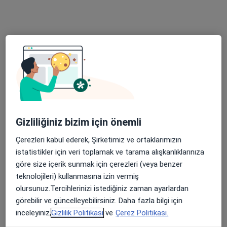
Doç. Dr. Fatih Koç
Kardiyoloji
21 görüş
Fener Mahallesi Tekelioğlu Caddesi No:7, Antalya
•
Harita
Medical Park Antalya Hastanesi
Bu uzman ilgili adres için online danışmanlık/takvim sunmuyor.
Randevu talep et
Gizliliğiniz bizim için önemli
Çerezleri kabul ederek, Şirketimiz ve ortaklarımızın
istatistikler için veri toplamak ve tarama alışkanlıklarınıza
göre size içerik sunmak için çerezleri (veya benzer
teknolojileri) kullanmasına izin vermiş
olursunuz.Tercihlerinizi istediğiniz zaman ayarlardan
görebilir ve güncelleyebilirsiniz. Daha fazla bilgi için
inceleyiniz,
Gizlilik Politikası
ve
Çerez Politikası.