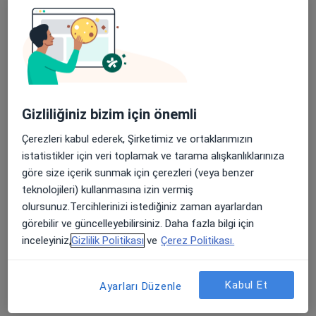
Uzm. Dr. Devrim Sakallı Çakçak
Dermatoloji
Fener Mahallesi Tekelioğlu Caddesi No:7, Antalya
•
Harita
Medical Park Antalya Hastanesi
Bu uzman ilgili adres için online danışmanlık/takvim sunmuyor.
Gizliliğiniz bizim için önemli
Randevu talep et
Çerezleri kabul ederek, Şirketimiz ve ortaklarımızın
istatistikler için veri toplamak ve tarama alışkanlıklarınıza
göre size içerik sunmak için çerezleri (veya benzer
teknolojileri) kullanmasına izin vermiş
olursunuz.Tercihlerinizi istediğiniz zaman ayarlardan
görebilir ve güncelleyebilirsiniz. Daha fazla bilgi için
inceleyiniz,
Gizlilik Politikası
ve
Çerez Politikası.
Özel Medstar Topçular Hastanesi
Kabul Et
Ayarları Düzenle
·
Daha fazla
Dermatoloji, İç hastalıkları, Nöroloji
81 görüş