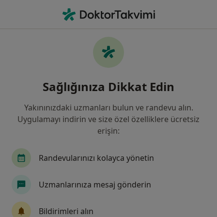
An
Dermatoloji • Antalya
Filters
Sigorta:
Ray Sigorta
Antalya bölgesinde Ray Sigorta kabul eden
Sağlığınıza Dikkat Edin
Dermatologlar
Yakınınızdaki uzmanları bulun ve randevu alın.
Uygulamayı indirin ve size özel özelliklere ücretsiz
erişin:
Randevularınızı kolayca yönetin
Uzmanlarınıza mesaj gönderin
Özel Olimpos Hastanesi
·
Daha fazla
Dermatoloji, İç hastalıkları, Kardiyoloji
Bildirimleri alın
139 görüş