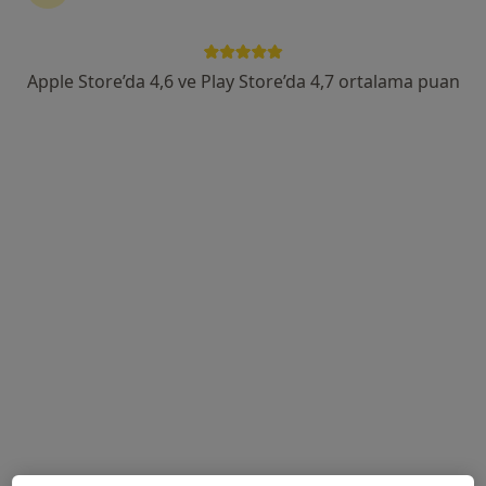
Öğretmenevleri Mahallesi 460. Sokak No:48, Konyaaltı
•
Harita
Özel Olimpos Hastanesi
Apple Store’da 4,6 ve Play Store’da 4,7 ortalama puan
Uzm. Dr. Yeşim Yayla
Dermatoloji
Bu kurumda online uygunluğu bulunan bir doktor veya uzman bulunamadı
Profili Gör