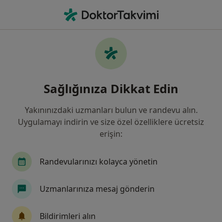
An
Kardiyoloji • Antalya
Filters
Sigorta:
HDI Sigorta
Antalya bölgesinde HDI Sigorta kabul eden
Sağlığınıza Dikkat Edin
Kardiyologlar
Yakınınızdaki uzmanları bulun ve randevu alın.
Uygulamayı indirin ve size özel özelliklere ücretsiz
erişin:
Randevularınızı kolayca yönetin
Uzmanlarınıza mesaj gönderin
Özel Olimpos Hastanesi
·
Daha
Kardiyoloji, İç hastalıkları, Enfeksiyon hastalıkları
Bildirimleri alın
fazla