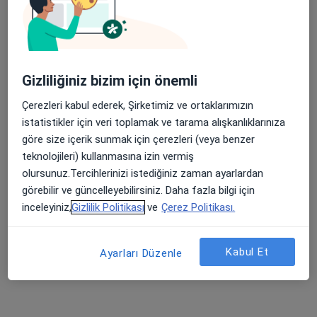
Doç. Dr. Fatih Koç
Kardiyoloji
21 görüş
Gizliliğiniz bizim için önemli
Fener Mahallesi Tekelioğlu Caddesi No:7, Antalya
•
Harita
Çerezleri kabul ederek, Şirketimiz ve ortaklarımızın
Medical Park Antalya Hastanesi
istatistikler için veri toplamak ve tarama alışkanlıklarınıza
Bu uzman ilgili adres için online danışmanlık/takvim sunmuyor.
göre size içerik sunmak için çerezleri (veya benzer
teknolojileri) kullanmasına izin vermiş
Randevu talep et
olursunuz.Tercihlerinizi istediğiniz zaman ayarlardan
görebilir ve güncelleyebilirsiniz. Daha fazla bilgi için
inceleyiniz,
Gizlilik Politikası
ve
Çerez Politikası.
Kabul Et
Ayarları Düzenle