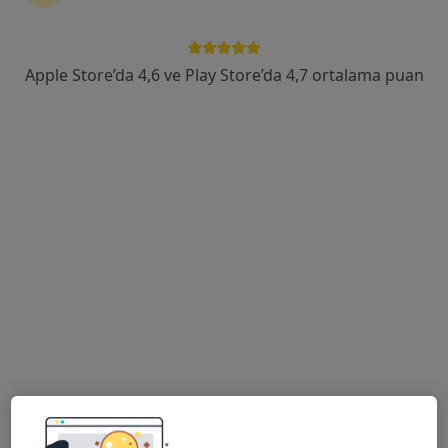
Bağbaşı, Zeytinköy Mah Acıpayan Bulv, Antalya Yolu No:5, Denizli
•
Harita
Özel Denizli Cerrahi Hastanesi
Apple Store’da 4,6 ve Play Store’da 4,7 ortalama puan
Bu uzman ilgili adres için online danışmanlık/takvim sunmuyor.
Randevu talep et
Prof. Dr. Halil Tanrıverdi
Kardiyoloji
40 görüş
Bağbaşı, Zeytinköy Mah Acıpayan Bulv, Antalya Yolu No:5, Denizli
•
Harita