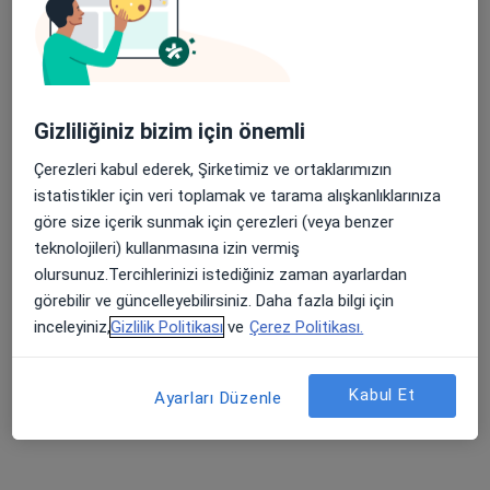
Özel Denizli Cerrahi Hastanesi
Bu uzman ilgili adres için online danışmanlık/takvim sunmuyor.
Randevu talep et
Gizliliğiniz bizim için önemli
Çerezleri kabul ederek, Şirketimiz ve ortaklarımızın
istatistikler için veri toplamak ve tarama alışkanlıklarınıza
göre size içerik sunmak için çerezleri (veya benzer
teknolojileri) kullanmasına izin vermiş
olursunuz.Tercihlerinizi istediğiniz zaman ayarlardan
görebilir ve güncelleyebilirsiniz. Daha fazla bilgi için
inceleyiniz,
Gizlilik Politikası
ve
Çerez Politikası.
Uzm. Dr. Ömer Erhan Karahasanoğlu
Kardiyoloji
Kabul Et
7 görüş
Ayarları Düzenle
Bağbaşı, Zeytinköy Mah Acıpayan Bulv, Antalya Yolu No:5, Denizli
•
Harita
Özel Denizli Cerrahi Hastanesi