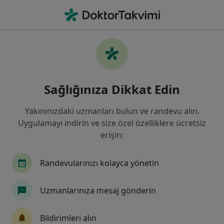
An
Kardiyoloji • Denizli, Denizli, Türkiye
Filters
Sigorta:
HDI Sigorta
Denizli bölgesinde HDI Sigorta kabul eden
Sağlığınıza Dikkat Edin
Kardiyologlar
Yakınınızdaki uzmanları bulun ve randevu alın.
Uygulamayı indirin ve size özel özelliklere ücretsiz
erişin:
Randevularınızı kolayca yönetin
Uzmanlarınıza mesaj gönderin
Doç. Dr. Yusuf İzzettin Alihanoğlu
Kardiyoloji
Bildirimleri alın
128 görüş