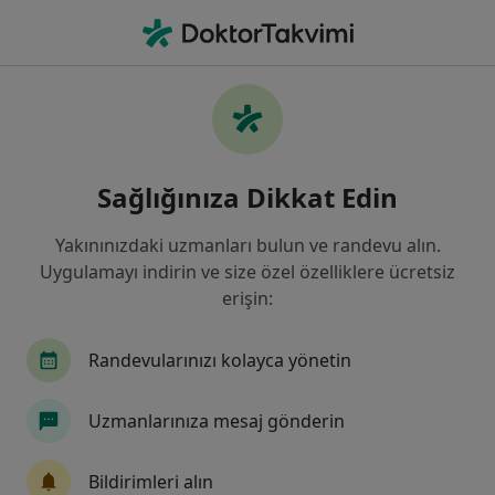
An
Göz Hastalıkları • Türkiye, Bursa
Filters
Sigorta:
Axa Sigorta
Bursa bölgesinde Axa Sigorta kabul eden
Sağlığınıza Dikkat Edin
Göz Doktorları
Yakınınızdaki uzmanları bulun ve randevu alın.
Uygulamayı indirin ve size özel özelliklere ücretsiz
erişin:
Randevularınızı kolayca yönetin
Uzmanlarınıza mesaj gönderin
Op. Dr. Onur Polat
Göz hastalıkları
Bildirimleri alın
31 görüş