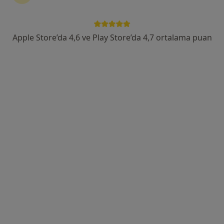
Kükürtlü Mah. Emir Abdülkadir Cad. No:58, Bursa
•
Harita
Dünyagöz Bursa Hastanesi
Apple Store’da 4,6 ve Play Store’da 4,7 ortalama puan
Bu uzman ilgili adres için online danışmanlık/takvim sunmuyor.
Randevu talep et
Op. Dr. Adnan İpçioğlu
Göz hastalıkları
20 görüş
Odunluk Mahallesi, İzmir Yolu Cd No:41, Nilüfer
•
Harita