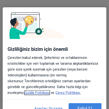
Bu uzman ilgili adres için online danışmanlık/takvim sunmuyor.
Randevu talep et
Gizliliğiniz bizim için önemli
Çerezleri kabul ederek, Şirketimiz ve ortaklarımızın
istatistikler için veri toplamak ve tarama alışkanlıklarınıza
Op. Dr. Ömer Faruk Tabar
göre size içerik sunmak için çerezleri (veya benzer
Göz hastalıkları
teknolojileri) kullanmasına izin vermiş
1 görüş
olursunuz.Tercihlerinizi istediğiniz zaman ayarlardan
görebilir ve güncelleyebilirsiniz. Daha fazla bilgi için
Odunluk Mahallesi, İzmir Yolu Cd No:41, Nilüfer
•
Harita
inceleyiniz,
Gizlilik Politikası
ve
Çerez Politikası.
Medicana Bursa Hastanesi
Bu uzman ilgili adres için online danışmanlık/takvim sunmuyor.
Kabul Et
Ayarları Düzenle