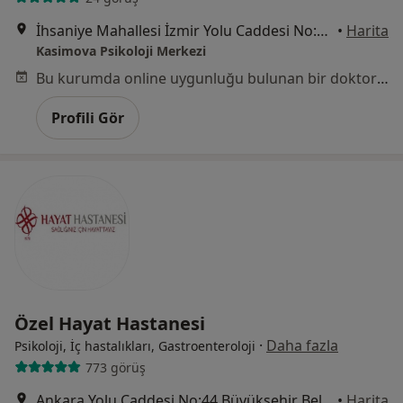
İhsaniye Mahallesi İzmir Yolu Caddesi No:112A/7 Atalay 7 Sitesi, Nilüfer
•
Harita
Kasimova Psikoloji Merkezi
Bu kurumda online uygunluğu bulunan bir doktor veya uzman bulunamadı
Profili Gör
Özel Hayat Hastanesi
·
Daha fazla
Psikoloji, İç hastalıkları, Gastroenteroloji
773 görüş
Ankara Yolu Caddesi No:44 Büyükşehir Belediye Binası Karşısı, Osmangazi
•
Harita