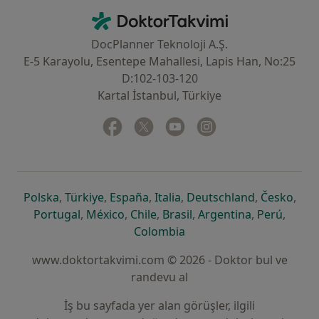
İletişim
DoktorTakvimi - Ana Sayfa
DocPlanner Teknoloji A.Ş.
E-5 Karayolu, Esentepe Mahallesi, Lapis Han, No:25
D:102-103-120
Kartal İstanbul, Türkiye
Facebook
yeni bir sekmede açılır
Twitter
yeni bir sekmede açılır
Youtube
yeni bir sekmede açılır
Instagram
yeni bir sekmede aç
yeni bir sekmede açılır
yeni bir sekmede açılır
yeni bir sekmede açılır
yeni bir sekmede açılır
yeni bir sek
yeni 
Polska
,
Türkiye
,
España
,
Italia
,
Deutschland
,
Česko
,
yeni bir sekmede açılır
yeni bir sekmede açılır
yeni bir sekmede açılır
yeni bir sekmede açılır
yeni bir sekm
yeni bi
Portugal
,
México
,
Chile
,
Brasil
,
Argentina
,
Perú
,
yeni bir sekmede açılır
Colombia
www.doktortakvimi.com © 2026 - Doktor bul ve
randevu al
İş bu sayfada yer alan görüşler, ilgili