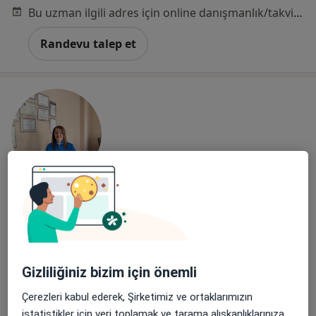
Bu uzman ilgili adres için online danışmanlık/takvim sunmuyor.
Randevu talep et
Kl. Psk. Zeliha Kasımova
Psikoloji
30 görüş
İhsaniye Mahallesi İzmir Yolu Caddesi No:112A/7 Atalay 7 Sitesi, Nilüfer
•
Harita
Gizliliğiniz bizim için önemli
Kasimova Psikoloji Merkezi
Çerezleri kabul ederek, Şirketimiz ve ortaklarımızın
Bu uzman ilgili adres için online danışmanlık/takvim sunmuyor.
istatistikler için veri toplamak ve tarama alışkanlıklarınıza