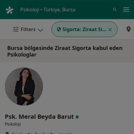
An
Psikoloji • Türkiye, Bursa
Filters
Sigorta:
Ziraat Sigorta
Bursa bölgesinde Ziraat Sigorta kabul eden
Psikologlar
Psk. Meral Beyda Barut
Psikoloji