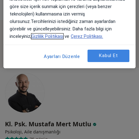
göre size içerik sunmak için çerezleri (veya benzer
Randevu talep et
teknolojileri) kullanmasına izin vermiş
olursunuz.Tercihlerinizi istediğiniz zaman ayarlardan
görebilir ve güncelleyebilirsiniz. Daha fazla bilgi için
Online danışmanlık mevcut
inceleyiniz,
Gizlilik Politikası
ve
Çerez Politikası.
Bölgenizdeki uzmanlar yüz yüze ziyaretler için
müsait değil. Bunun yerine online danışmanlığını
Kabul Et
Ayarları Düzenle
deneyin
Kl. Psk. Mustafa Mert Mutlu
Psikoloji, Aile danışmanlığı