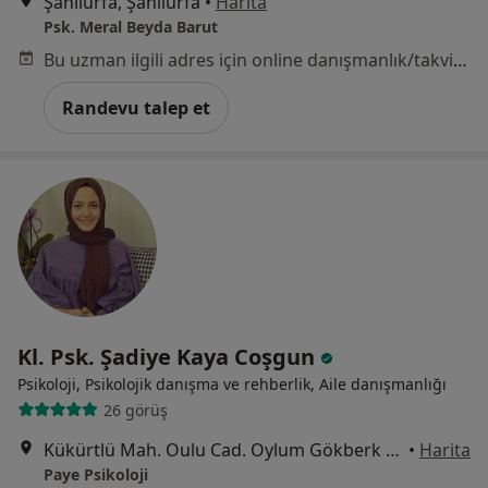
Şanlıurfa, Şanlıurfa
•
Harita
Psk. Meral Beyda Barut
Bu uzman ilgili adres için online danışmanlık/takvim sunmuyor.
Randevu talep et
Kl. Psk. Şadiye Kaya Coşgun
Psikoloji, Psikolojik danışma ve rehberlik, Aile danışmanlığı
26 görüş
Kükürtlü Mah. Oulu Cad. Oylum Gökberk Sitesi F Blok Kat:2 Daire:12, Bursa
•
Harita
Paye Psikoloji