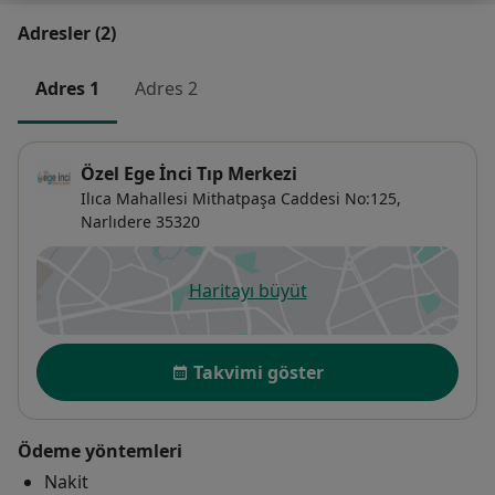
Adresler (2)
Adres 1
Adres 2
Özel Ege İnci Tıp Merkezi
Ilıca Mahallesi Mithatpaşa Caddesi No:125,
Narlıdere
35320
Haritayı büyüt
yeni bir sekmede açılır
Uygunluk
Takvimi göster
Ödeme yöntemleri
Nakit