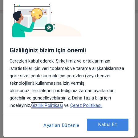
deneyim hakkında
Hizmetler
Başlıca Hizmetler
Ortopedi Ve Travmatoloji Randevusu
Gizliliğiniz bizim için önemli
Ilıca Mahallesi Mithatpaşa Caddesi
Ücretler Hakkında
No:125, Narlıdere
Özel Ege İnci Tıp Merkezi
Çerezleri kabul ederek, Şirketimiz ve ortaklarımızın
istatistikler için veri toplamak ve tarama alışkanlıklarınıza
Ali Fuat Cebesoy Mahallesi 9135/4 Sokak No:4,
göre size içerik sunmak için çerezleri (veya benzer
Karabağlar
teknolojileri) kullanmasına izin vermiş
Özel Ege Yaşam Hastanesi
olursunuz.Tercihlerinizi istediğiniz zaman ayarlardan
görebilir ve güncelleyebilirsiniz. Daha fazla bilgi için
Diğer Hizmetler
inceleyiniz,
Gizlilik Politikası
ve
Çerez Politikası.
Normal Randevu
Randevu
Kabul Et
Ayarları Düzenle