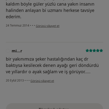
kaldım böyle güler yüzlü cana yakın insanın
halinden anlayan bi uzmanı herkese tavsiye
ederim.
kullanıcının görüşüne göre şe...a
24 Temmuz 2014
•
•
•
Görüşü şikayet et
mi...r
M
bir yakınımıza şeker hastalığından kaç dr
baktıysa kesilecek denen ayağı geri döndürdü
ve yıllardır o ayak sağlam ve iş görüyor.....
kullanıcının görüşüne göre mi...r
20 Eylül 2013
•
•
•
Görüşü şikayet et