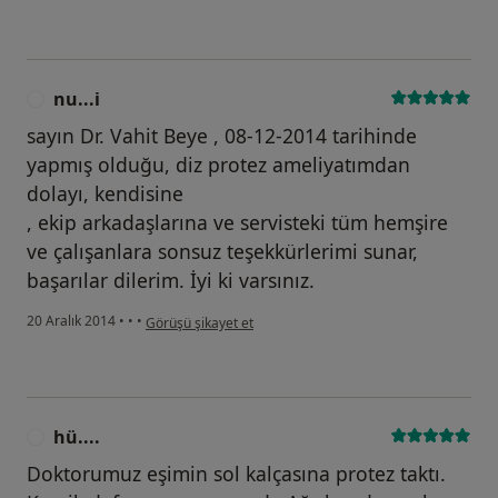
nu...i
N
sayın Dr. Vahit Beye , 08-12-2014 tarihinde
yapmış olduğu, diz protez ameliyatımdan
dolayı, kendisine
, ekip arkadaşlarına ve servisteki tüm hemşire
ve çalışanlara sonsuz teşekkürlerimi sunar,
başarılar dilerim. İyi ki varsınız.
kullanıcının görüşüne göre nu...i
20 Aralık 2014
•
•
•
Görüşü şikayet et
hü....
H
Doktorumuz eşimin sol kalçasına protez taktı.