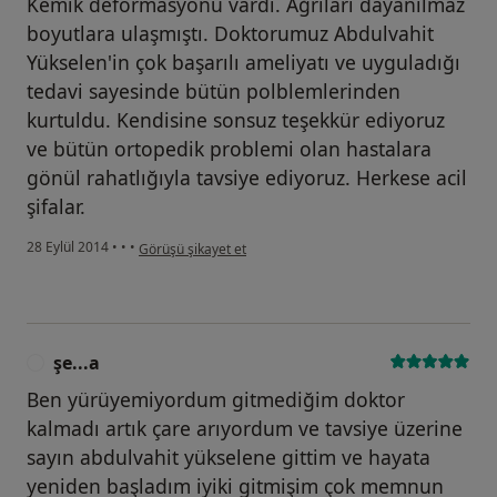
Kemik deformasyonu vardı. Ağrıları dayanılmaz
boyutlara ulaşmıştı. Doktorumuz Abdulvahit
Yükselen'in çok başarılı ameliyatı ve uyguladığı
tedavi sayesinde bütün polblemlerinden
kurtuldu. Kendisine sonsuz teşekkür ediyoruz
ve bütün ortopedik problemi olan hastalara
gönül rahatlığıyla tavsiye ediyoruz. Herkese acil
şifalar.
kullanıcının görüşüne göre hü....
28 Eylül 2014
•
•
•
Görüşü şikayet et
şe...a
Ş
Ben yürüyemiyordum gitmediğim doktor
kalmadı artık çare arıyordum ve tavsiye üzerine
sayın abdulvahit yükselene gittim ve hayata
yeniden başladım iyiki gitmişim çok memnun