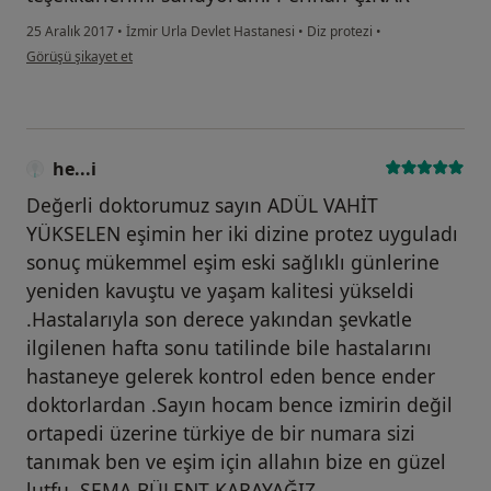
25 Aralık 2017
•
İzmir Urla Devlet Hastanesi
•
Diz protezi
•
kullanıcının görüşüne göre he...i
Görüşü şikayet et
he...i
Değerli doktorumuz sayın ADÜL VAHİT
YÜKSELEN eşimin her iki dizine protez uyguladı
sonuç mükemmel eşim eski sağlıklı günlerine
yeniden kavuştu ve yaşam kalitesi yükseldi
.Hastalarıyla son derece yakından şevkatle
ilgilenen hafta sonu tatilinde bile hastalarını
hastaneye gelerek kontrol eden bence ender
doktorlardan .Sayın hocam bence izmirin değil
ortapedi üzerine türkiye de bir numara sizi
tanımak ben ve eşim için allahın bize en güzel
lutfu .SEMA BÜLENT KARAYAĞIZ