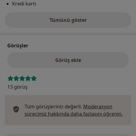
Kredi kartı
Tümünü göster
adres hakkında
Görüşler
Görüş ekle
13 görüş
Tüm görüşleriniz değerli.
Moderasyon
Görüş
sürecimiz hakkında daha fazlasını öğrenin.