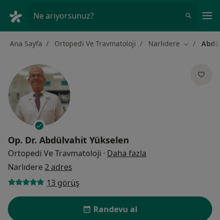
An
Ne arıyorsunuz?
Ana Sayfa
Ortopedi Ve Travmatoloji
Narlıdere
Abdül
Şehir değiş
Op. Dr.
Abdülvahit Yükselen
uzmanliklar hakkin
Ortopedi Ve Travmatoloji
·
Daha fazla
Narlıdere
2 adres
13 görüş
Randevu al