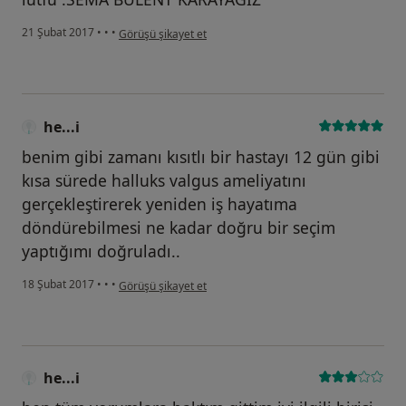
kullanıcının görüşüne göre he...i
21 Şubat 2017
•
•
•
Görüşü şikayet et
he...i
benim gibi zamanı kısıtlı bir hastayı 12 gün gibi
kısa sürede halluks valgus ameliyatını
gerçekleştirerek yeniden iş hayatıma
döndürebilmesi ne kadar doğru bir seçim
yaptığımı doğruladı..
kullanıcının görüşüne göre he...i
18 Şubat 2017
•
•
•
Görüşü şikayet et
he...i