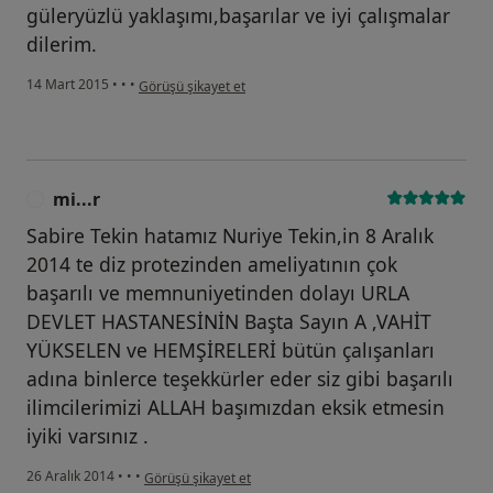
güleryüzlü yaklaşımı,başarılar ve iyi çalışmalar
dilerim.
kullanıcının görüşüne göre he...i
14 Mart 2015
•
•
•
Görüşü şikayet et
mi...r
M
Sabire Tekin hatamız Nuriye Tekin,in 8 Aralık
2014 te diz protezinden ameliyatının çok
başarılı ve memnuniyetinden dolayı URLA
DEVLET HASTANESİNİN Başta Sayın A ,VAHİT
YÜKSELEN ve HEMŞİRELERİ bütün çalışanları
adına binlerce teşekkürler eder siz gibi başarılı
ilimcilerimizi ALLAH başımızdan eksik etmesin
iyiki varsınız .
kullanıcının görüşüne göre mi...r
26 Aralık 2014
•
•
•
Görüşü şikayet et