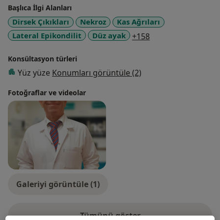
Başlıca İlgi Alanları
Dirsek Çıkıkları
Nekroz
Kas Ağrıları
a11y_sr_more_dise
Lateral Epikondilit
Düz ayak
+158
Konsültasyon türleri
Yüz yüze
Konumları görüntüle (2)
Fotoğraflar ve videolar
Galeriyi görüntüle (1)
Tümünü göster