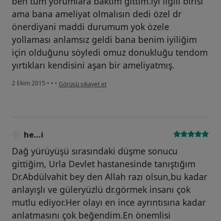
ben tüm yorumlara baktım gittim.iyi ilgili birisi
ama bana ameliyat olmalısın dedi özel dr
önerdiyani maddi durumum yok özele
yollaması anlamsız geldi bana benim iyiliğim
için olduğunu söyledi omuz donukluğu tendom
yırtıkları kendisini aşan bir ameliyatmış.
kullanıcının görüşüne göre he...i
2 Ekim 2015
•
•
•
Görüşü şikayet et
he...i
Dağ yürüyüşü sırasındaki düşme sonucu
gittiğim, Urla Devlet hastanesinde tanıştığım
Dr.Abdülvahit bey den Allah razı olsun,bu kadar
anlayışlı ve güleryüzlü dr.görmek insanı çok
mutlu ediyor.Her olayı en ince ayrıntısına kadar
anlatmasını çok beğendim.En önemlisi