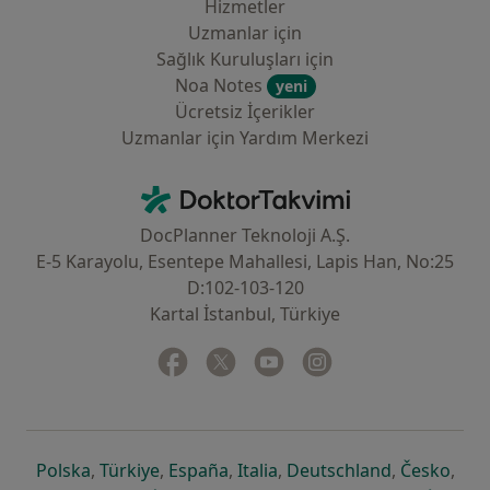
Hizmetler
Uzmanlar için
Sağlık Kuruluşları için
Noa Notes
yeni
Ücretsiz İçerikler
Uzmanlar için Yardım Merkezi
İletişim
DoktorTakvimi - Ana Sayfa
DocPlanner Teknoloji A.Ş.
E-5 Karayolu, Esentepe Mahallesi, Lapis Han, No:25
D:102-103-120
Kartal İstanbul, Türkiye
Facebook
yeni bir sekmede açılır
Twitter
yeni bir sekmede açılır
Youtube
yeni bir sekmede açılır
Instagram
yeni bir sekmede aç
yeni bir sekmede açılır
yeni bir sekmede açılır
yeni bir sekmede açılır
yeni bir sekmede açılır
yeni bir sek
yeni 
Polska
,
Türkiye
,
España
,
Italia
,
Deutschland
,
Česko
,