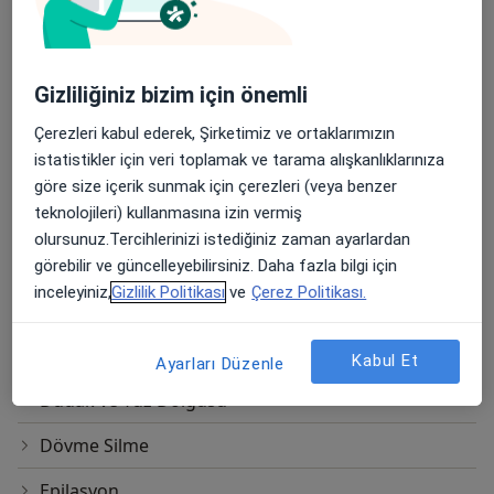
Botoks Enjeksiyonu
Burun Estetiği
Gizliliğiniz bizim için önemli
Cilt Estetiği
Çerezleri kabul ederek, Şirketimiz ve ortaklarımızın
istatistikler için veri toplamak ve tarama alışkanlıklarınıza
Cilt Yenileme
göre size içerik sunmak için çerezleri (veya benzer
teknolojileri) kullanmasına izin vermiş
Deri Grefti Uygulaması
olursunuz.Tercihlerinizi istediğiniz zaman ayarlardan
Dikiş
görebilir ve güncelleyebilirsiniz. Daha fazla bilgi için
inceleyiniz,
Gizlilik Politikası
ve
Çerez Politikası.
Dolgu
Dudak Büyütme
Kabul Et
Ayarları Düzenle
Dudak ve Yüz Dolgusu
Dövme Silme
Epilasyon