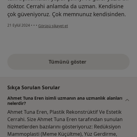
doktor. Cerrahi anlamda da uzman. Kendisine
çok güveniyoruz. Çok memnunuz kendisinden.
kullanıcının görüşüne göre n....e
21 Eylül 2024
•
•
•
Görüşü şikayet et
Tümünü göster
yukarıdaki görüşler
Sıkça Sorulan Sorular
Ahmet Tuna Eren isimli uzmanın ana uzmanlık alanları
nelerdir?
Ahmet Tuna Eren, Plastik Rekonstrüktif Ve Estetik
Cerrahi. Size Ahmet Tuna Eren tarafından sunulan
hizmetlerden bazılarını gösteriyoruz: Redüksiyon
Mammoplasti (Meme Küçültme), Yüz Gerdirme,