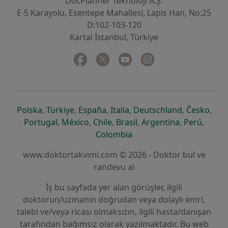
DocPlanner Teknoloji A.Ş.
E-5 Karayolu, Esentepe Mahallesi, Lapis Han, No:25
D:102-103-120
Kartal İstanbul, Türkiye
Facebook
yeni bir sekmede açılır
Twitter
yeni bir sekmede açılır
Youtube
yeni bir sekmede açılır
Instagram
yeni bir sekmede aç
yeni bir sekmede açılır
yeni bir sekmede açılır
yeni bir sekmede açılır
yeni bir sekmede açılır
yeni bir sek
yeni 
Polska
,
Türkiye
,
España
,
Italia
,
Deutschland
,
Česko
,
yeni bir sekmede açılır
yeni bir sekmede açılır
yeni bir sekmede açılır
yeni bir sekmede açılır
yeni bir sekm
yeni bi
Portugal
,
México
,
Chile
,
Brasil
,
Argentina
,
Perú
,
yeni bir sekmede açılır
Colombia
www.doktortakvimi.com © 2026 - Doktor bul ve
randevu al
İş bu sayfada yer alan görüşler, ilgili
doktorun/uzmanın doğrudan veya dolaylı emri,
talebi ve/veya ricası olmaksızın, ilgili hasta/danışan
tarafından bağımsız olarak yazılmaktadır. Bu web