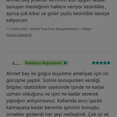
sunuyor mesleğinin hakkını veriyor kesinlikle ,
ayrıca çok kibar ve güler yüzlü kesinlikle tavsiye
ediyorum.
11 Aralık 2025
•
Ahmet Tuna Eren Muayenehanesi
•
Dolgu
•
kullanıcının görüşüne göre su...a
Görüşü şikayet et
t.....
Randevu doğrulandı
T
Ahmet bey ile göğüs büyütme ameliyatı için ön
görüşme yaptık. Sizinle konuşurken verdiği
bilgiler, istatistikler sayesinde işinde ne kadar
uzman olduğunu ve işini ne kadar severek
yaptığını anlıyorsunuz. Kafamda soru işareti
kalmayana kadar benimle ayrıntılı konuştu,
örnekler gösterdi her şeyi netleştirdi. Çok iyi ve