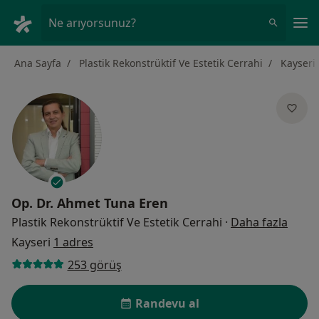
An
Ne arıyorsunuz?
Ana Sayfa
Plastik Rekonstrüktif Ve Estetik Cerrahi
Kayseri
Op. Dr.
Ahmet Tuna Eren
uzman
Plastik Rekonstrüktif Ve Estetik Cerrahi
·
Daha fazla
Kayseri
1 adres
253 görüş
Randevu al