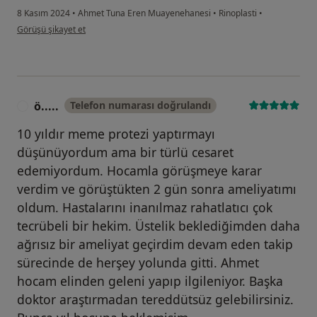
8 Kasım 2024
•
Ahmet Tuna Eren Muayenehanesi
•
Rinoplasti
•
kullanıcının görüşüne göre sü...z
Görüşü şikayet et
ö.....
Telefon numarası doğrulandı
Ö
10 yıldır meme protezi yaptırmayı
düşünüyordum ama bir türlü cesaret
edemiyordum. Hocamla görüşmeye karar
verdim ve görüştükten 2 gün sonra ameliyatımı
oldum. Hastalarını inanılmaz rahatlatıcı çok
tecrübeli bir hekim. Üstelik beklediğimden daha
ağrısız bir ameliyat geçirdim devam eden takip
sürecinde de herşey yolunda gitti. Ahmet
hocam elinden geleni yapıp ilgileniyor. Başka
doktor araştırmadan tereddütsüz gelebilirsiniz.