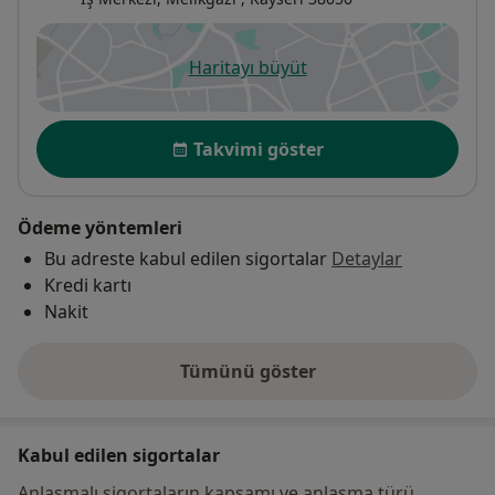
Haritayı büyüt
yeni bir sekmede açılır
Uygunluk
Takvimi göster
Ödeme yöntemleri
Bu adreste kabul edilen sigortalar
Detaylar
Kredi kartı
Nakit
Tümünü göster
adres hakkında
Kabul edilen sigortalar
Anlaşmalı sigortaların kapsamı ve anlaşma türü