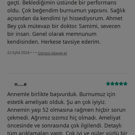
geçti. Beklediğimin üstünde bir performans
oldu. Çok beğendim burnumun yapısını. Sağlık
açısından da kendimi iyi hissediyorum. Ahmet
Bey çok mütevazı bir doktor. Samimi, sevecen
bir insan. Genel olarak memnunum
kendisinden. Herkese tavsiye ederim.
kullanıcının görüşüne göre s....g
22 Eylül 2024
•
•
•
Görüşü şikayet et
n....e
N
Annemle birlikte başvurduk. Burnumuz için
estetik ameliyatı olduk. Şu an çok iyiyiz.
Annemin yaşı 52 olmasına rağmen hiçbir sorun
çekmedi. Ağrımız sızımız hiç olmadı. Ameliyat
öncesinde ve sonrasında çok ilgilendi. Detaylı
tüm açıklamaları yaptı. Çok iyi ve güler yüzlü bir