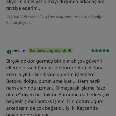
alıyorm ameliyat olmayı düşünen arkadaşlara
tavsiye ederim..
13 Şubat 2025
•
Ahmet Tuna Eren Muayenehanesi
•
Burun Estetiği
•
kullanıcının görüşüne göre r....a
Görüşü şikayet et
em...n
Randevu doğrulandı
E
Birçok doktor görmüş biri olarak çok güvenli
ellerde hissettiğim bir doktordur Ahmet Tuna
Eren. 5 yıldır kendisine giderim işlemlere:
Botoks, dolgu, burun ameliyatı... Hem nazik
hem alanında uzman.. Olmayacak işleme “size
olmaz” diyen bir doktor. Burnumu da herkes çok
beğenir şimdi botoks işlemi için götürdüğüm
arkadaşım da çok beğendi. İyi ki Kayseride
böyle bir doktor var