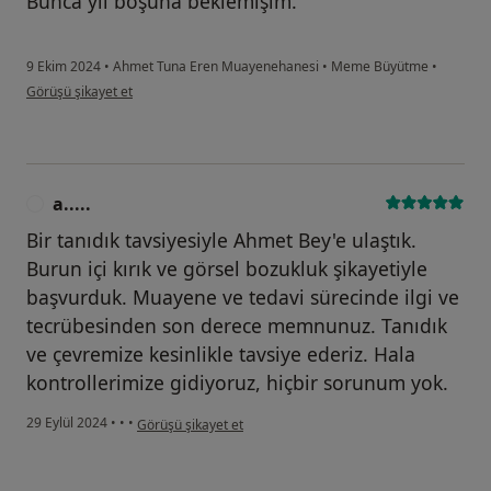
Bunca yıl boşuna beklemişim.
9 Ekim 2024
•
Ahmet Tuna Eren Muayenehanesi
•
Meme Büyütme
•
kullanıcının görüşüne göre ö.....
Görüşü şikayet et
a.....
A
Bir tanıdık tavsiyesiyle Ahmet Bey'e ulaştık.
Burun içi kırık ve görsel bozukluk şikayetiyle
başvurduk. Muayene ve tedavi sürecinde ilgi ve
tecrübesinden son derece memnunuz. Tanıdık
ve çevremize kesinlikle tavsiye ederiz. Hala
kontrollerimize gidiyoruz, hiçbir sorunum yok.
kullanıcının görüşüne göre a.....
29 Eylül 2024
•
•
•
Görüşü şikayet et