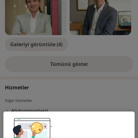
Galeriyi görüntüle (4)
Tümünü göster
deneyim hakkında
Hizmetler
Diğer Hizmetler
Abdominoplasti
Blefaroplasti
Botoks