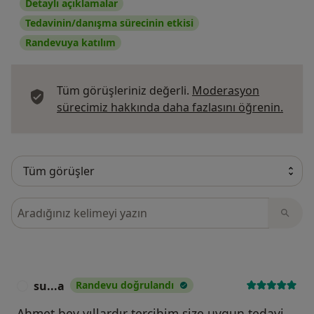
Detaylı açıklamalar
Tedavinin/danışma sürecinin etkisi
Randevuya katılım
Tüm görüşleriniz değerli.
Moderasyon
Görüş
sürecimiz hakkında daha fazlasını öğrenin.
Görüşler içerisinde ara
su...a
Randevu doğrulandı
S
Ahmet bey yıllardır tercihim size uygun tedavi