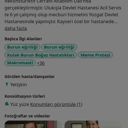
Rekonstüriktif Cerrahi Anabilim Dalı’nda
gerçekleştirmiştir. Ulukışla Devlet Hastanesi Acil Servis
te 6 yıl çalışmış olup mecburi hizmetini Yozgat Devlet
Hastanesinde yapmıştır. Kayseri özel bir hastanede
Hakkımda
Plastik Cerrah olarak çalışmıştır. Şu anda Kayseri'de
daha fazla
özel muayenehanesinde hastalarına hizmet
Başlıca İlgi Alanları
vermektedir.
Burun eğriliği
Burun eğriliği
Kulak Burun Boğaz Hastalıkları
Meme Protezi
a11y_sr_more_diseases
Makromasti
+36
Görülen hasta/danışanlar
Yetişkin
Konsültasyon türleri
Yüz yüze
Konumları görüntüle (1)
Fotoğraflar ve videolar