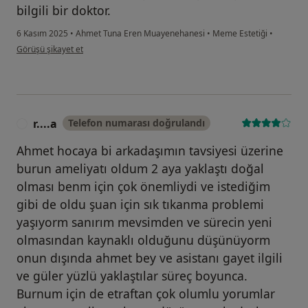
bilgili bir doktor.
6 Kasım 2025
•
Ahmet Tuna Eren Muayenehanesi
•
Meme Estetiği
•
kullanıcının görüşüne göre t.....
Görüşü şikayet et
r....a
Telefon numarası doğrulandı
R
Ahmet hocaya bi arkadaşımın tavsiyesi üzerine
burun ameliyatı oldum 2 aya yaklaştı doğal
olması benm için çok önemliydi ve istediğim
gibi de oldu şuan için sık tıkanma problemi
yaşıyorm sanırım mevsimden ve sürecin yeni
olmasından kaynaklı olduğunu düşünüyorm
onun dışında ahmet bey ve asistanı gayet ilgili
ve güler yüzlü yaklaştılar süreç boyunca.
Burnum için de etraftan çok olumlu yorumlar