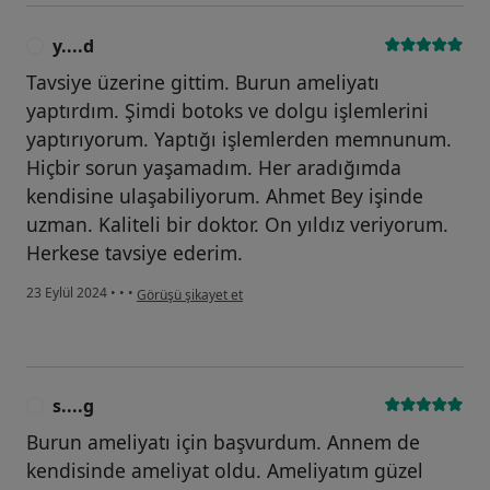
y....d
Y
Tavsiye üzerine gittim. Burun ameliyatı
yaptırdım. Şimdi botoks ve dolgu işlemlerini
yaptırıyorum. Yaptığı işlemlerden memnunum.
Hiçbir sorun yaşamadım. Her aradığımda
kendisine ulaşabiliyorum. Ahmet Bey işinde
uzman. Kaliteli bir doktor. On yıldız veriyorum.
Herkese tavsiye ederim.
kullanıcının görüşüne göre y....d
23 Eylül 2024
•
•
•
Görüşü şikayet et
s....g
S
Burun ameliyatı için başvurdum. Annem de
kendisinde ameliyat oldu. Ameliyatım güzel