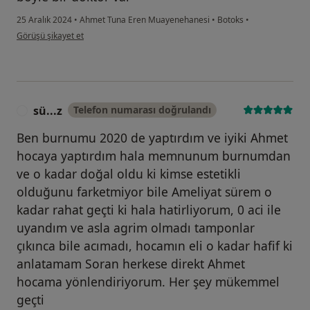
25 Aralık 2024
•
Ahmet Tuna Eren Muayenehanesi
•
Botoks
•
kullanıcının görüşüne göre em...n
Görüşü şikayet et
sü...z
Telefon numarası doğrulandı
S
Ben burnumu 2020 de yaptırdım ve iyiki Ahmet
hocaya yaptırdım hala memnunum burnumdan
ve o kadar doğal oldu ki kimse estetikli
olduğunu farketmiyor bile Ameliyat sürem o
kadar rahat geçti ki hala hatirliyorum, 0 aci ile
uyandım ve asla agrim olmadı tamponlar
çıkınca bile acımadı, hocamın eli o kadar hafif ki
anlatamam Soran herkese direkt Ahmet
hocama yönlendiriyorum. Her şey mükemmel
geçti