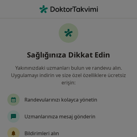
An
Plastik Rekonstrüktif Ve Estetik Cerrahi • Kayseri, Kayseri
Filters
Sigorta:
Ray Sigorta
Kayseri bölgesinde Ray Sigorta kabul eden
Sağlığınıza Dikkat Edin
Plastik Rekonstrüktif Ve Estetik Cerra
Yakınınızdaki uzmanları bulun ve randevu alın.
Uygulamayı indirin ve size özel özelliklere ücretsiz
erişin:
Randevularınızı kolayca yönetin
Uzmanlarınıza mesaj gönderin
Op. Dr. Umut Özbebit
Plastik rekonstrüktif ve estetik cerrahi
Bildirimleri alın
86 görüş