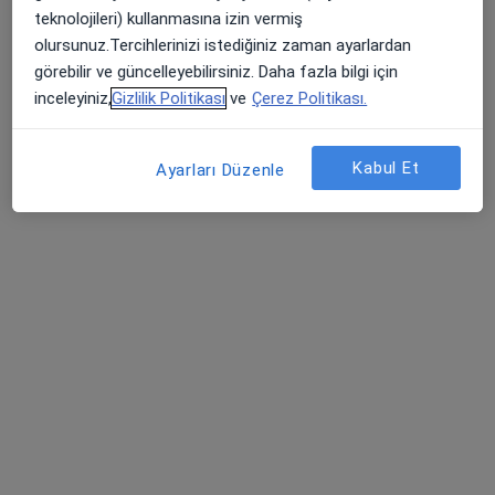
Özel Dünyam Hastanesi
teknolojileri) kullanmasına izin vermiş
Bu uzman ilgili adres için online danışmanlık/takvim sunmuyor.
olursunuz.Tercihlerinizi istediğiniz zaman ayarlardan
görebilir ve güncelleyebilirsiniz. Daha fazla bilgi için
Randevu talep et
inceleyiniz,
Gizlilik Politikası
ve
Çerez Politikası.
Kabul Et
Ayarları Düzenle
Özel Dünyam Hastanesi
Plastik rekonstrüktif ve estetik cerrahi, İç hastalıkları,
·
Daha fazla
Gastroenteroloji
677 görüş
Hastane Caddesi Kenarcık Sok No:10, Kocasinan
•
Harita
Özel Dünyam Hastanesi