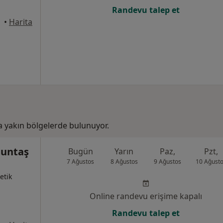
Randevu talep et
•
Harita
 yakın bölgelerde bulunuyor.
tuntaş
Bugün
Yarın
Paz,
Pzt,
7 Ağustos
8 Ağustos
9 Ağustos
10 Ağust
etik
Online randevu erişime kapalı
Randevu talep et