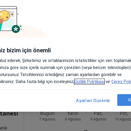
oy
Bugün
Yarın
Paz,
Pzt,
7 Ağustos
8 Ağustos
9 Ağustos
10 Ağust
etik
Online randevu erişime kapalı
iniz bizim için önemli
Randevu talep et
abul ederek, Şirketimiz ve ortaklarımızın istatistikler için veri toplam
•
Harita
arınıza göre size içerik sunmak için çerezleri (veya benzer teknolojiler
 olursunuz.Tercihlerinizi istediğiniz zaman ayarlardan görebilir ve
lirsiniz. Daha fazla bilgi için inceleyiniz,
Gizlilik Politikası
ve
Çerez Poli
K
Ayarları Düzenle
tanesi
Bugün
Yarın
Paz,
Pzt,
7 Ağustos
8 Ağustos
9 Ağustos
10 Ağust
etik