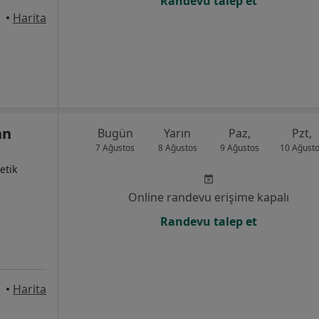
Randevu talep et
Bursa
•
Harita
an
Bugün
Yarın
Paz,
Pzt,
7 Ağustos
8 Ağustos
9 Ağustos
10 Ağust
etik
Online randevu erişime kapalı
Randevu talep et
•
Harita