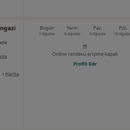
ngazi
Bugün
Yarın
Paz,
Pzt,
7 Ağustos
8 Ağustos
9 Ağustos
10 Ağust
etik
Online randevu erişime kapalı
zla
Profili Gör
•
Harita