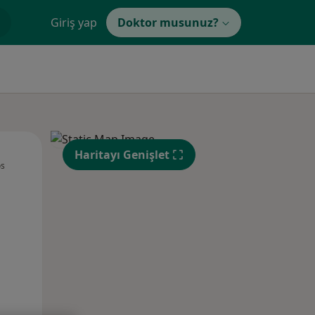
Giriş yap
Doktor musunuz?
Sal,
Çar,
Per,
Haritayı Genişlet
os
11 Ağustos
12 Ağustos
13 Ağustos