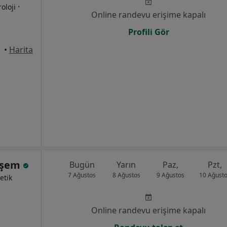
·
roloji
Online randevu erişime kapalı
Profili Gör
•
Harita
hşem
Bugün
Yarın
Paz,
Pzt,
7 Ağustos
8 Ağustos
9 Ağustos
10 Ağust
etik
Online randevu erişime kapalı