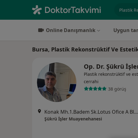
Uzmanlık, 
Online Danışmanlık
Uygun tar
Bursa, Plastik Rekonstrüktif Ve Esteti
Op. Dr. Şükrü İşl
Plastik rekonstrüktif ve est
cerrahi
38 görüş
Konak Mh.1.Badem Sk.Lotus Ofice A Blok D:76, Bursa
Şükrü İşler Muayenehanesi