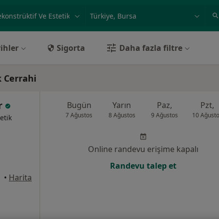
ilgi alanı ve hastalık, isim
örnek: İstanbul
ihler
Sigorta
Daha fazla filtre
k Cerrahi
er
Bugün
Yarın
Paz,
Pzt,
7 Ağustos
8 Ağustos
9 Ağustos
10 Ağust
etik
Online randevu erişime kapalı
Randevu talep et
•
Harita