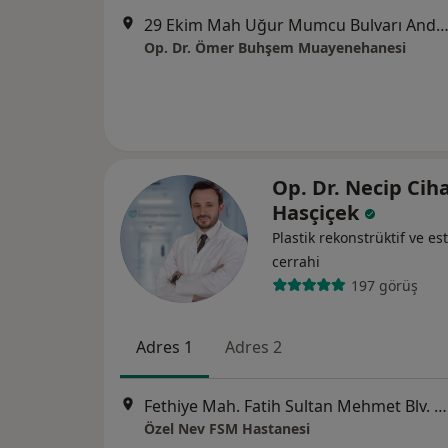
29 Ekim Mah Uğur Mumcu Bulvarı Anda Park Sitesi 90B B Blok, 
Op. Dr. Ömer Buhşem Muayenehanesi
Op. Dr. Necip Cih
Hasçiçek
Plastik rekonstrüktif ve est
cerrahi
197 görüş
Adres 1
Adres 2
Fethiye Mah. Fatih Sultan Mehmet Blv. No:167, Nilüfer
Özel Nev FSM Hastanesi