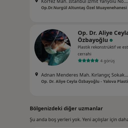
Körfez Mah. İstanbul İzmit Yanyolu No.125 Kat:2
Op.Dr.Nurgül Altuntaş Özel Muayenehanesi
Op. Dr. Aliye Ceyl
Özbayoğlu
Plastik rekonstrüktif ve est
cerrahi
4 görüş
Adnan Menderes Mah. Kırlangıç Sokak No: 4B MERKEZ/YALOVA, Y
Op. Dr. Aliye Ceyla Özbayoğlu - Yalova Plast
Bölgenizdeki diğer uzmanlar
Şu anda boş yerleri yok. Yeni açılışlar için da