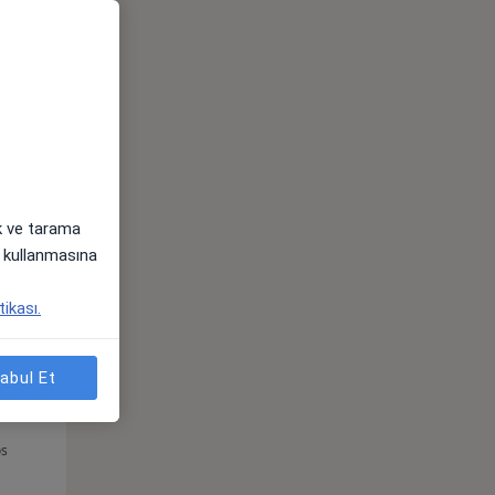
Sal,
Çar,
Per,
os
11 Ağustos
12 Ağustos
13 Ağustos
ak ve tarama
i) kullanmasına
tikası.
abul Et
Sal,
Çar,
Per,
os
11 Ağustos
12 Ağustos
13 Ağustos