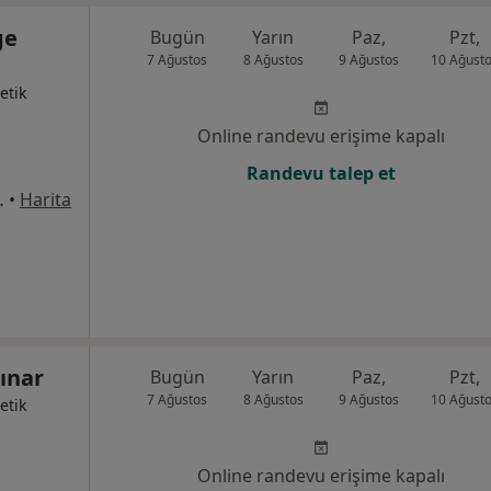
ge
Bugün
Yarın
Paz,
Pzt,
7 Ağustos
8 Ağustos
9 Ağustos
10 Ağust
etik
Online randevu erişime kapalı
Randevu talep et
 Merkezi 22/17, Nilüfer
•
Harita
ınar
Bugün
Yarın
Paz,
Pzt,
7 Ağustos
8 Ağustos
9 Ağustos
10 Ağust
etik
Online randevu erişime kapalı